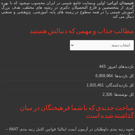
شیمیدان ایرانی
؛ اولین وبسایت جامع شیمی در ایران محسوب میشود که با بهره
گیری از متخصصین و فارغ التحصیلان دکتری در رشته های مختلف، هدف بزرگ
آموزش شیمی را در همه سطوح در زمینه های پایه، آموزشی، پژوهشی و صنعتی
دنبال می کند.
مطالب جذاب و مهمی که دنبالش هستید
مطالب
جذاب
و
مهمی
که
دنبالش
بازدیدهای امروز:
443
هستید
کل بازدیدها:
6,959,964
کل بازدیدکنند‌گان:
1,915,461
کل نوشته‌ها:
2,326
مباحث جدیدی که با شما فرهیختگان در میان
گذاشته شده است
نحوه رتبه بندی داوطلبان در آزمون آیمت ایتالیا؛ قوانین کامل رتبه بندی IMAT –
رنک بندی