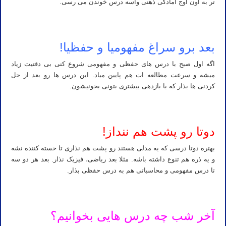
تر به اون اوج آمادگی ذهنی واسه درس خوندن می رسی.
بعد برو سراغ مفهومیا و حفظیا!
اگه اول صبح با درس های حفظی و مفهومی شروع کنی بی دقتیت زیاد
میشه و سرعت مطالعه ات هم پایین میاد. این درس ها رو بعد از حل
کردنی ها بذار که با بازدهی بیشتری بتونی بخونیشون.
دوتا رو پشت هم ننداز!
بهتره دوتا درسی که یه مدلی هستند رو پشت هم نذاری تا خسته کننده نشه
و یه ذره هم تنوع داشته باشه. مثلا بعد ریاضی، فیزیک نذار. بعد هر دو سه
تا درس مفهومی و محاسباتی هم به درس حفظی بذار.
آخر شب چه درس هایی بخوانیم؟