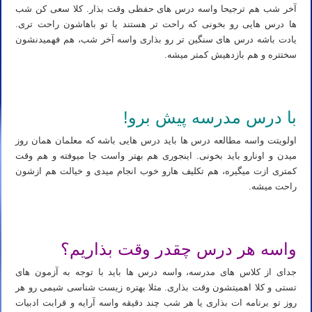
آخر شب هم ترجیحا واسه درس های حفظی وقت بذار. کلا سعی کن شب
ها درس هایی رو بخونی که راحت تر هستند یا تو باهاشون راحت تری.
یادت باشه درس های سنگین تر رو بذاری واسه آخر شب، هم فهمیدنشون
سختتره و هم بازدهیش کمتر میشه.
با درس مدرسه پیش برو!
اولویتت واسه مطالعه درس ها باید درس هایی باشه که معلمان همان روز
میدن و اونارو باید بخونی. اینجوری هم بهتر واست جا میوفته و هم وقت
کمتری ازت میگیره، هم تکلیف هارو خوب انجام میدی و خیالت هم ازشون
راحت میشه.
واسه هر درس چقدر وقت بذاریم؟
جدای از کلاس های مدرسه، واسه درس ها باید با توجه به آزمون های
تستی و کلا اهمیتشون وقت بذاری. مثلا بهتره زیست شناسی شیمی رو هر
روز تو برنامه ات بذاری یا هر شب چند دقیقه واسه آرایه و قرابت ادبیات