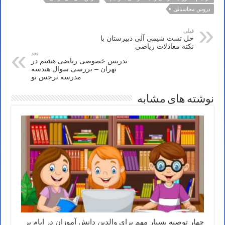
دروس محاسباتی
قبلی
حل تست شیمی آلی دبیرستان با
نکته معادلات ریاضی
بعد
تدریس خصوصی ریاضی هشتم در
تهران – بررسی سوال هندسه
مدرسه نرجس نو
نوشته های مشابه
چهار توصیه بسیار مهم برای والدین دانش آموزان در ایام پر