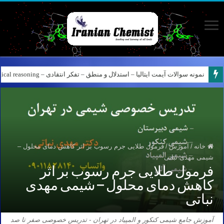
نمونه سوالات آیمت ایتالیا – استدلال و منطق – تفکر انتقادی – Logical reasoning – پارت ۸
کانال آیمت ایتالیا در نرم افزار بله – کانال شیمی آیمت استاد نباتی
خانه
/
آموزش
/
فرمول طلایی جرم رسوب بر اثر کاهش دمای محلول –
شیمی مهدی نباتی
فرمول طلایی جرم رسوب بر اثر
کاهش دمای محلول – شیمی مهدی
نباتی
آموزش جامع شیمی کنکور و المپیاد در تهران - تدریس خصوصی صفر تا صد