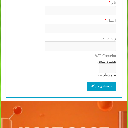
نام
*
ایمیل
*
وب‌ سایت
WC Captcha
هشتاد شش −
= هشتاد پنج