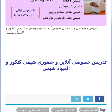
تدریس خصوصی و تضمینی شیمی آیمت، تیزهوشان و شیمی کنکور و
المپیاد شیمی
استاد خوب شیمی کنکور تهران مشهد اصفهان کرج شیراز تبریز قم اهواز کرمانشاه ارومیه رشت زاهدان همدان کرمان یزد
اردبیل بندرعباس اراک اسلامشهر زنجان قزوین سنندج خرم آباد گرگان ساری شهریار شهر قدس کاشان ملارد دزفول نیشابور
بابل خمینی شهر سبزوار گلستان آمل پاکدشت نجف آباد بروجرد آبادان قرچک بجنورد ورامین بوشهر ساوه
تدریس خصوصی آنلاین و حضوری شیمی کنکور و
المپیاد شیمی
قائم شهر بیرجند نسیم شهر سیرجان خوی ایلام بوکان شهرکرد سمنان فردیس مراغه شاهین شهر ملایر مهاباد سقز بندر ماهشهر
رفسنجان گنبد کاووس شاهرود مرودشت کمال شهر
Tags
انحلال پذیری
تکنیک های کنکوری
تکنیک های کنکوری شیمی