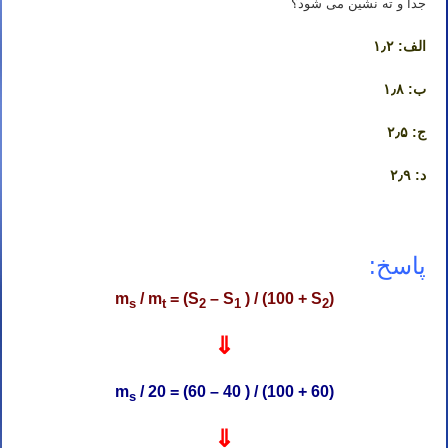
جدا و ته نشین می شود؟
الف: ۱٫۲
ب: ۱٫۸
ج: ۲٫۵
د: ۲٫۹
پاسخ:
m
/ m
= (S
– S
) / (100 + S
)
s
t
2
1
2
⇓
m
/ 20 = (60 – 40 ) / (100 + 60)
s
⇓