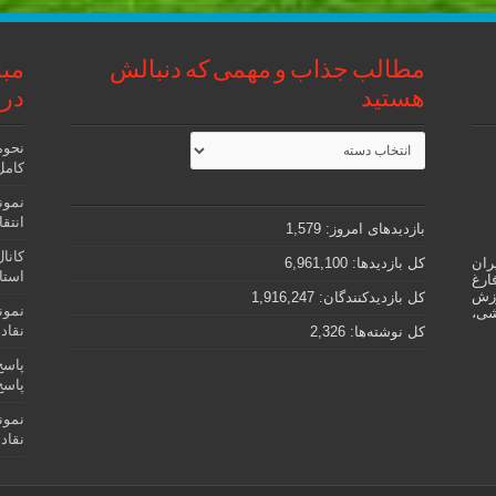
مطالب جذاب و مهمی که دنبالش
مبا
هستید
در 
مطالب
نحوه
جذاب
کامل رتب
و
مهمی
نمون
که
دنبالش
انتقادی – oning
بازدیدهای امروز:
1,579
هستید
کانا
ران
کل بازدیدها:
6,961,100
استاد
ارغ
وزش
کل بازدیدکنند‌گان:
1,916,247
نمون
شی،
نقادانه – soning
کل نوشته‌ها:
2,326
پاسخ
نمون
نقاد – ical reasoning