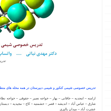
تدری
تدریس خصوصی شیمی کنکور و شیمی دبیرستان در همه محله های منطقه ۷ تهر
ارامنه – امجدیه – خاقانی – بهار – خواجه نصیر – حقوقی – خواجه نظا
شارق – عباس آباد – اندیشه – قصر – حشمتیه – کاج – مجیدیه – دبستان 
عشرت آباد – میدان پالیزی