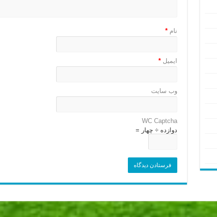
نام
*
ایمیل
*
وب‌ سایت
WC Captcha
دوازده ÷ چهار =