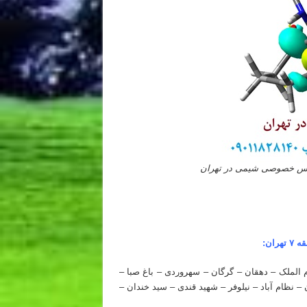
س خصوصی شیمی در تهران
ان:
م الملک – دهقان – گرگان – سهروردی – باغ صبا –
– نظام آباد – نیلوفر – شهید قندی – سید خندان –