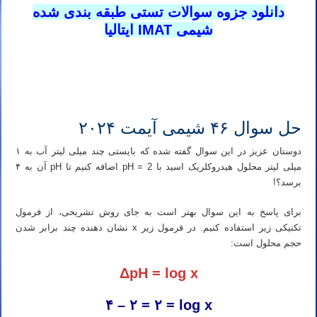
دانلود جزوه سوالات تستی طبقه بندی شده
شیمی IMAT ایتالیا
تدریس آنلاین آیمت ۲۰۲۶
تدریس خصوصی آنلاین آیمت ۲۰۲۶
حل سوال ۴۶ شیمی آیمت ۲۰۲۴
دوستان عزیز در این سوال گفته شده که بایستی چند میلی لیتر آب به ۱
میلی لیتر محلول هیدروکلریک اسید با pH = 2 اضافه کنیم تا pH آن به ۴
برسد؟!
برای پاسخ به این سوال بهتر است به جای روش تشریحی، از فرمول
تکنیکی زیر استفاده کنیم. در فرمول زیر x نشان دهنده چند برابر شدن
حجم محلول است:
ΔpH = log x
۴ – ۲ = ۲ = log x