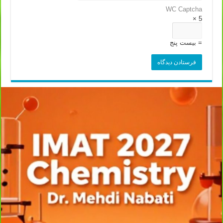
WC Captcha
5 ×
= بیست پنج