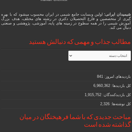
شیمیدان ایرانی
؛ اولین وبسایت جامع شیمی در ایران محسوب میشود که با بهره
گیری از متخصصین و فارغ التحصیلان دکتری در رشته های مختلف، هدف بزرگ
آموزش شیمی را در همه سطوح در زمینه های پایه، آموزشی، پژوهشی و صنعتی
دنبال می کند.
مطالب جذاب و مهمی که دنبالش هستید
مطالب
جذاب
و
مهمی
که
دنبالش
بازدیدهای امروز:
841
هستید
کل بازدیدها:
6,960,362
کل بازدیدکنند‌گان:
1,915,752
کل نوشته‌ها:
2,326
مباحث جدیدی که با شما فرهیختگان در میان
گذاشته شده است