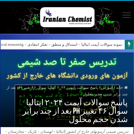
نمونه سوالات آیمت ایتالیا – استدلال و منطق – تفکر انتقادی – Logical reasoning – پارت ۸
کانال آیمت ایتالیا در نرم افزار بله – کانال شیمی آیمت استاد نباتی
خانه
/
آموزش
/
پاسخ سوالات آیمت ۲۰۲۴ ایتالیا سوال ۴۶ تغییر pH بعد از
چند برابر شدن حجم محلول
پاسخ سوالات آیمت ۲۰۲۴ ایتالیا
سوال ۴۶ تغییر pH بعد از چند برابر
شدن حجم محلول
تدریس شیمی آزمونهای خارج از کشور (ایتالیا - لهستان - بلژیک - مجارستان -