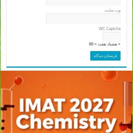
وب‌ سایت
WC Captcha
+ هشتاد هفت = 88