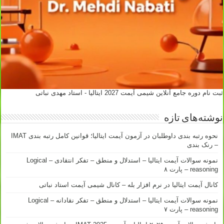
ثبت نام دوره جامع آنلاین شیمی آیمت 2027 ایتالیا - استاد مهدی نباتی
نوشته‌های تازه
نحوه رتبه بندی داوطلبان در آزمون آیمت ایتالیا؛ قوانین کامل رتبه بندی IMAT
– رنک بندی
نمونه سوالات آیمت ایتالیا – استدلال و منطق – تفکر انتقادی – Logical
reasoning – پارت ۸
کانال آیمت ایتالیا در نرم افزار بله – کانال شیمی آیمت استاد نباتی
نمونه سوالات آیمت ایتالیا – استدلال و منطق – تفکر نقادانه – Logical
reasoning – پارت ۷