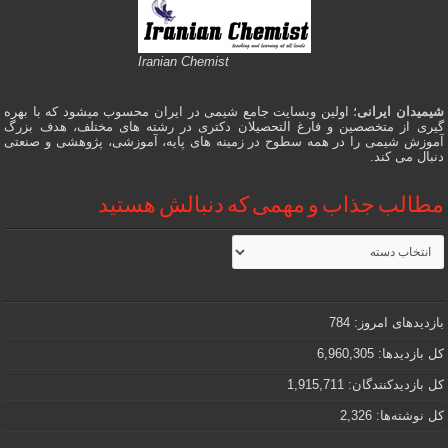
Iranian Chemist
شیمیدان ایرانی
؛ اولین وبسایت جامع شیمی در ایران محسوب میشود که با بهره
گیری از متخصصین و فارغ التحصیلان دکتری در رشته های مختلف، هدف بزرگ
آموزش شیمی را در همه سطوح در زمینه های پایه، آموزشی، پژوهشی و صنعتی
دنبال می کند.
مطالب جذاب و مهمی که دنبالش هستید
مطالب
جذاب
و
مهمی
که
دنبالش
بازدیدهای امروز:
784
هستید
کل بازدیدها:
6,960,305
کل بازدیدکنند‌گان:
1,915,711
کل نوشته‌ها:
2,326