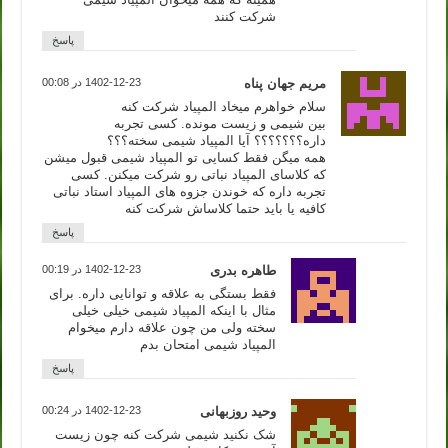
شرکت کنند
پاسخ
مریم جهان پناه
1402-12-23 در 00:08
سلام خواهرم میخاد المپیاد شرکت کنه
بین شیمی و زیست مونده. کسی تجربه
داره؟؟؟؟؟؟؟ آیا المپیاد شیمی سخته؟؟؟
همه میگن فقط کسایی تو المپیاد شیمی قبول میشن
که کلاسای المپیاد نباتی رو شرکت میکنن. کسی
تجربه داره که خوندن جزوه های المپیاد استاد نباتی
کافیه یا باید حتما کلاساش شرکت کنه
پاسخ
طاهره بدری
1402-12-23 در 00:19
فقط بستگی به علاقه و توانایی داره. برای
مثال با اینکه المپیاد شیمی خیلی خیلی
سخته ولی من چون علاقه دارم میخوام
المپیاد شیمی امتحان بدم
پاسخ
وحید روزبهانی
1402-12-23 در 00:24
شک نکنید شیمی شرکت کنه چون زیست