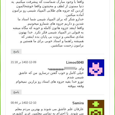
واقعا با وجود مبارک شماست که پیشرفت میکنیم. یه
دنیا ممنون از لطف و محبتتون واقعا خوشحالمون
کردین که جزوه های طلایی المپیاد شیمی رو برامون
آماده میکنین.
خدارو شکر که برای المپیاد شیمی شما استاد ما
شدین و داریم جزوه های شمارو میخونیم.
واقعا اینقد جزوه هاتون کامله و خوبه که مگاه میشه
به قبولی در المپیاد شیمی فکر نکرد. خدا بهتون
شادی سلامتی و ثروت بی پایان بده اینقدر که
همیشه راهنما و استاد خوبی برای ما هستین و
برامون زحمت میکشین.
پاسخ
Limoo5040
1402-12-09 در 21:18
وای عاااااااااالیهههههههههه
خیلی کامل و خوب گفتن درسارو. من که عاشق
شیمی شدم
تورو خدا بقیه جزوه های استاد رو بزارین نمیخوام
وقفه بیوفته
پاسخ
Samira
1402-12-10 در 00:44
عارفان علم عاشق می شوند و بهترین مردم معلم
می شوند. با احترام به تمامی معلمین عزیز کشورم،