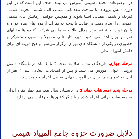
در موضوعات مختلف شیمی آموزش می بینند. هدف این است که در این
دوره دانش پژوهان با مباحث مقدماتی شیمی آلی، شیمی تجزیه، شیمی
فیزیک و شیمی معدنی آشنا شوند و همچنین بتوانند آزمایش های شیمی
عمومی را انجام دهند. در نهایت با توجه به نمرات آزمون های میان دوره و
پایان دوره به ۸ نفر برتر مدال طلا و به مابقی شرکت کننده ها مدالهای
نقره و برنز اهدا می شود. دوره تابستانی معمولا به صورت متمرکز و
حضوری در یکی از دانشگاه های تهران برگزار می‌شود و هیچ هزینه ای برای
دانش آموزان ندارد.
مرحله چهارم:
دارندگان مدال طلا به مدت ۳ تا ۶ ماه در باشگاه دانش
پژوهان جوان آموزش می بینند و پس از امتحانات انتخابی تیم، ۴ نفر از
آنان به عنوان تیم ایران در المپیاد جهانی شیمی اعزام خواهند شد.
مرحله پنجم (مسابقات جهانی):
در تابستان سال بعد، تیم چهار نفره ایران
به مسابقات جهانی اعزام شده و با دیگر کشورها به رقابت می پردازد.
صفر تا صد المپیاد شیمی در ایران – صفر تا صد آشنایی با المپیاد شیمی – آشنایی کامل با المپیاد شیمی و منابع آن – المپیاد جهانی
شیمی – همه چیز درباره المپیاد شیمی – المپیاد شیمی چیست
دلایل ضرورت جزوه جامع المپیاد شیمی