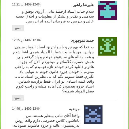
علیرضا راهور
1402-12-04 در 11:21
سلام جناب استاد ارجمند نباتی. آرزوی توفیق و
سلامتی و تقدیر و تشکر از معلومات و اخلاق حسنه
عالی و تدریس به فرزندان آینده ایران زمین
پاسخ
حمید منوچهری
1402-12-04 در 12:25
به خدا که بهترین و باسوادترین استاد المپیاد شیمی
جهانین. من با سایت شما با المپیاد شیمی آشنا شدم
و همه مقاله های سایتتونو خوندم و یاد گرفتم ولی
همش حسرت کلاساتونو میخوردم. الان که جزوه
هاتونو دانلود کردم خوندم تازه فهمیدم که به راحتی
میتونم با خوندن جزوه هاتون خودم به تنهایی یاد
بگیرم. فقط میتونم بگم که بی نظیرین استاد نباتی.
واقعا کلمه استادی تو ایران فقط برازنده شماس.
استاد جزوه بعدیتون کی آماده میشه و راجب کدوم
فصل المپیاد شیمیه؟
پاسخ
مرضیه
1402-12-04 در 14:46
واقعا آقای نباتی بینظیر هستند. من
باهاشون کلاس خصوصی دارم واقعا روش
تدریسشون عالیه و جزوه هاشونم هموناییه