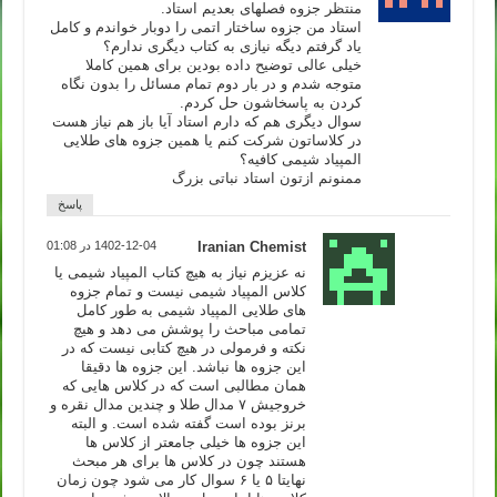
منتظر جزوه فصلهای بعدیم استاد.
استاد من جزوه ساختار اتمی را دوبار خواندم و کامل
یاد گرفتم دیگه نیازی به کتاب دیگری ندارم؟
خیلی عالی توضیح داده بودین برای همین کاملا
متوجه شدم و در بار دوم تمام مسائل را بدون نگاه
کردن به پاسخاشون حل کردم.
سوال دیگری هم که دارم استاد آیا باز هم نیاز هست
در کلاساتون شرکت کنم یا همین جزوه های طلایی
المپیاد شیمی کافیه؟
ممنونم ازتون استاد نباتی بزرگ
پاسخ
Iranian Chemist
1402-12-04 در 01:08
نه عزیزم نیاز به هیچ کتاب المپیاد شیمی یا
کلاس المپیاد شیمی نیست و تمام جزوه
های طلایی المپیاد شیمی به طور کامل
تمامی مباحث را پوشش می دهد و هیچ
نکته و فرمولی در هیچ کتابی نیست که در
این جزوه ها نباشد. این جزوه ها دقیقا
همان مطالبی است که در کلاس هایی که
خروجیش ۷ مدال طلا و چندین مدال نقره و
برنز بوده است گفته شده است. و البته
این جزوه ها خیلی جامعتر از کلاس ها
هستند چون در کلاس ها برای هر مبحث
نهایتا ۵ یا ۶ سوال کار می شود چون زمان