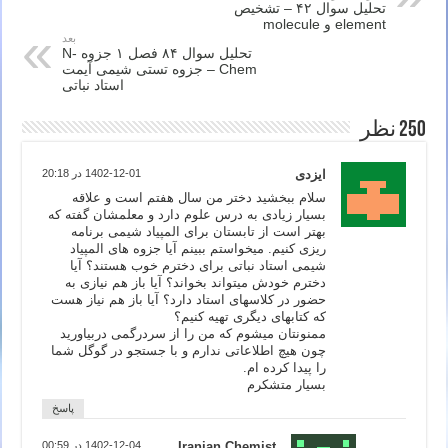
تحلیل سوال ۴۲ – تشخیص
element و molecule
بعد
تحلیل سوال ۸۴ فصل ۱ جزوه N-
Chem – جزوه تستی شیمی آیمت
استاد نباتی
250 نظر
ایزدی
1402-12-01 در 20:18
سلام ببخشید دختر من سال هفتم است و علاقه
بسیار زیادی به درس علوم دارد و معلمشان گفته که
بهتر است از تابستان برای المپیاد شیمی برنامه
ریزی کنیم. میخواستم ببینم آیا جزوه های المپیاد
شیمی استاد نباتی برای دخترم خوب هستند؟ آیا
دخترم خودش میتواند بخواند؟ آیا باز هم نیازی به
حضور در کلاسهای استاد دارد؟ آیا باز هم نیاز هست
که کتابهای دیگری تهیه کنیم؟
ممنونتان میشوم که من را از سردرگمی دربیاورید
چون هیچ اطلاعاتی ندارم و با جستجو در گوگل شما
را پیدا کرده ام.
بسیار متشکرم
پاسخ
Iranian Chemist
1402-12-04 در 00:59