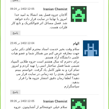
Iranian Chemist
1402-12-05 در 09:24
آلاجان جزوه فصل بعد انشالا به امید خدا
امروز یا نهایتا در سایت قرار داده خواهد
شد. فصل مسائل اثر فتوالکتریک و تابع کار
فلزات هست.
پاسخ
الهام
1402-12-04 در 23:45
سلام وقت بخیر خدمت استاد محترم آقای دکتر نباتی
جهت معارفه عرض کنم من همکار شما و عضو هیات
علمی دانشگاه آزاد هستم.
برای دخترم که سال هشتم است جزوه طلایی المپیاد
شیمی شما فصل ساختار اتمی را تهیه کردم و امروز
تمام کرد و به طور کامل یاد گرفت. خواستم ببینم
جزوه فصل بعدی را چه زمانی در سایت قرار می
دهید؟ لطفا زمان دقیق انتشار جزوه ها را قرار
بدهید.
سپاسگزارم
پاسخ
Iranian Chemist
1402-12-05 در 09:26
سلام خیلی خوشحالم از آشناییتون. جزوه