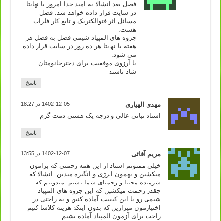
فصل بعد انشالا به امید خدا امروز یا نهایتا
در سایت قرار داده خواهد شد. فصل
مسائل اثر فتوالکتریک و تابع کار فلزات
هست.
جزوه های المپیاد شیمی فصل به فصل هر
هفته یا نهایتا هر ده روز در سایت قرار داده
می شود.
با آرزوی موفقیت برای دخترخانومتان.
شاد باشید
پاسخ
مهدی الهیاری
1402-12-05 در 18:27
استاد نباتی عالی و درجه یک هستی دمت گرم
پاسخ
مریم آقائی
1402-12-07 در 13:55
خیلی ممنونم استاد از این همه زحمتی که برامون
میکشین و بهمون انرژی و انگیزه میدین. انشالا که
شرمنده محبتا و زحمتای شما نشیم. میدونیم که
چقدر زحمت میکشین که این جزوه های المپیاد
شیمی رو با این کیفیت آماده کنین و به راحتی در
اختیارمون میزارین که بدون اینکه هزینه کلاسا کنیم
راحت برای آزمون المپیاد آماده بشیم.