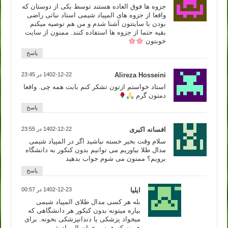
جزوه ها فوق العاده هستند توسط یکی از دوستان که
واقعا از جزوه های المپیاد شیمی استاد نباتی راضی
بودن با سایتتون آشنا شدم و من هم توصیه میکنم
بقیه حتما از جزوه ها استفاده کنند. ممنون از سایت
خوبتون
پاسخ
Alireza Hosseini
1402-12-22 در 23:45
استاد خواستم ازتون تشکر کنم بابت همه چی. واقعا
دمتون گرم
پاسخ
افسانه اکبری
1402-12-22 در 23:55
سلام وقت بخیر خسته نباشید اگر در المپیاد شیمی
مدال طلا بیاوریم می توانیم بدون کنکور به دانشگاه
برویم؟ ممنون می شوم جواب بدهید
پاسخ
ایلیا
1402-12-23 در 00:57
بله هر کسی مدال طلای المپیاد شیمی
بیاره میتونه بدون کنکور هر دانشگاهی که
میخواد پزشکی یا دندانپزشکی بخونه. برای
همینه که همه میخوان المپیاد شیمی