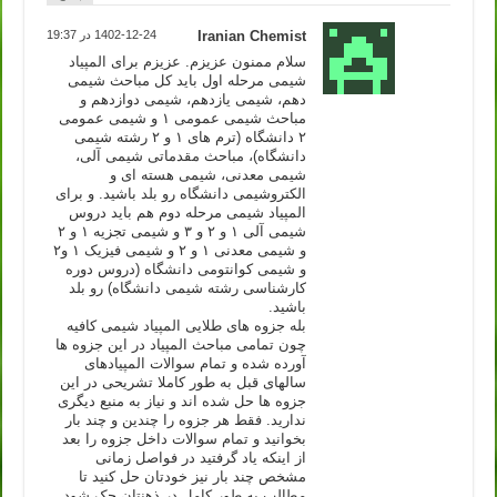
Iranian Chemist
1402-12-24 در 19:37
سلام ممنون عزیزم. عزیزم برای المپیاد
شیمی مرحله اول باید کل مباحث شیمی
دهم، شیمی یازدهم، شیمی دوازدهم و
مباحث شیمی عمومی ۱ و شیمی عمومی
۲ دانشگاه (ترم های ۱ و ۲ رشته شیمی
دانشگاه)، مباحث مقدماتی شیمی آلی،
شیمی معدنی، شیمی هسته ای و
الکتروشیمی دانشگاه رو بلد باشید. و برای
المپیاد شیمی مرحله دوم هم باید دروس
شیمی آلی ۱ و ۲ و ۳ و شیمی تجزیه ۱ و ۲
و شیمی معدنی ۱ و ۲ و شیمی فیزیک ۱ و۲
و شیمی کوانتومی دانشگاه (دروس دوره
کارشناسی رشته شیمی دانشگاه) رو بلد
باشید.
بله جزوه های طلایی المپیاد شیمی کافیه
چون تمامی مباحث المپیاد در این جزوه ها
آورده شده و تمام سوالات المپیادهای
سالهای قبل به طور کاملا تشریحی در این
جزوه ها حل شده اند و نیاز به منبع دیگری
ندارید. فقط هر جزوه را چندین و چند بار
بخوانید و تمام سوالات داخل جزوه را بعد
از اینکه یاد گرفتید در فواصل زمانی
مشخص چند بار نیز خودتان حل کنید تا
مطالب به طور کامل در ذهنتان حک شود.