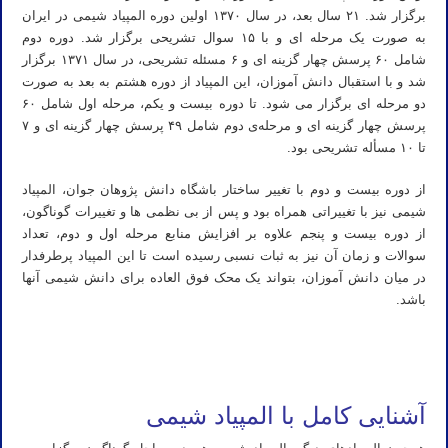
برگزار شد. ۲۱ سال بعد، در سال ۱۳۷۰ اولین دوره المپیاد شیمی در ایران
به صورت یک مرحله‌ ای و با ۱۵ سوال تشریحی برگزار شد. دوره­‌ دوم
شامل ۶۰ پرسش چهار گزینه ­‌ای و ۶ مسئله­‌ تشریحی، در سال ۱۳۷۱ برگزار
شد و با استقبال دانش‌ آموزان، این المپیاد از دوره­ هشتم به بعد به صورت
دو مرحله ­‌ای برگزار می‌ شود. تا دوره بیست و یکم، مرحله­‌ اول شامل ۶۰
پرسش چهار گزینه ­‌ای و مرحله­‌ی دوم شامل ۴۹ پرسش چهار گزینه ­‌ای و ۷
تا ۱۰ مسأله­ تشریحی بود.
از دوره بیست و دوم با تغییر ساختار باشگاه دانش‌ پژوهان جوان، المپیاد
شیمی نیز با تغییراتی همراه بود و پس از بی‌ نظمی‌ ها و تغییرات گوناگون،
از دوره بیست‌ و پنجم علاوه بر افزایش منابع مرحله‌ اول و دوم، تعداد
سوالات و زمان آن نیز به ثبات نسبی رسیده است تا این المپیاد پرطرفدار
در میان دانش‌ آموزان، بتواند یک محک فوق‌ العاده برای دانش شیمی آنها
باشد.
صفر تا صد المپیاد شیمی در ایران – جزوه شیمی عمومی دوره ۴۰ نفر المپیاد شیمی – تبادلات جزوات المپیاد شیمی – جزوه
المپیاد شیمی – بانک جزوه شیمی – سوالات مرحله اول المپیاد شیمی
آشنایی کامل با المپیاد شیمی