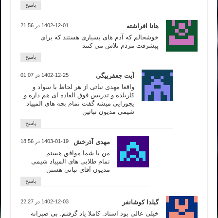
پاسخ
هانا افراشته
1402-12-01 در 21:56
خوشحالم که آدم های بسیاری هستند که برای
پیشرفت مردم تلاش می کنند
پاسخ
آیت جعفربیگی
1402-12-25 در 01:07
واقعا مهدی نباتی از هر لحاظ با سواد و
کاربلده و تدریس فوق العاده ای هم داره و
یجورایی میشه گفت تمام بچه های المپیاد
شیمی مدیون نباتین
پاسخ
مهدی آذرخش
1403-01-19 در 18:56
من با شما موافق هستم
تمام طلایی های المپیاد شیمی
مدیون آقای نباتی هستن
پاسخ
گیلدا کوشانفر
1402-12-03 در 22:27
خیلی عالی بود استاد. کاملا یاد گرفتم. بی صبرانه