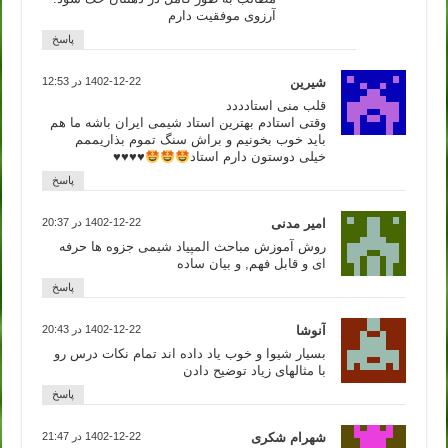
آرزوی موفقیت دارم
پاسخ
شیرین
1402-12-22 در 12:53
قلب منی استادددد
وقتی استادم بهترین استاد شیمی ایران باشه ما هم
باید خوب بخونیم و براش سنگ تموم بذاریممم
خیلی دوستون دارم استاد
♥️
♥️
♥️
♥️
پاسخ
امیر مدنی
1402-12-22 در 20:37
روش آموزش مباحث المپیاد شیمی جزوه ها حرفه
ای و قابل فهم, و بیان ساده
پاسخ
آنوشا
1402-12-22 در 20:43
بسیار شیوا و خوب یاد داده اند تمام نکات درس رو
با مثالهای زیاد توضیح دادن
پاسخ
شهرام شکری
1402-12-22 در 21:47