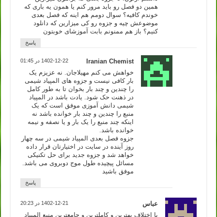
همین دو فصل رو باید مرور کنم یا همون یه باری که
خوندم کافیه؟ سوال دومم هم اینه که فصل بعدی
موضوعش چیه و جزوه رو کی میزارین که دانلود
کنیم؟ باز هم ممنونم بابت آموزشای خوبتون
پاسخ
Iranian Chemist
1402-12-22 در 01:45
خواهش می کنم مهیلاجان. نه عزیزم یک
بار کافی نیست و جزوه های المپیاد شیمی
را چندین و چند بار بخوان تا به طور کامل
در ذهنت حک شود. یادت باشد در المپیاد
شیمی دانش آموزی موفق است که یک
منبع را چندین و چند بار خوانده باشد نه
اینکه چند منبع را یک بار و یا نصفه و نیمه
خوانده باشد.
جزوه فصل بعدی المپیاد شیمی در سه چهار
روز آینده در سایت در اختیارتان قرار داده
خواهد شد و جزوه جدید برای حل تکنیکی
مسائل پیچیده طول موج دوبروی می باشد.
موفق باشید
پاسخ
عباس
1402-12-21 در 20:23
با اختلاف بهترین و کاملترین و جامعترین منبع المپیاد