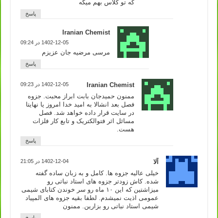
که تو کلاس بهم میگه
پاسخ
Iranian Chemist
1402-12-05 در 09:24
مرسی مرضیه جان عزیزم
پاسخ
Iranian Chemist
1402-12-05 در 09:23
ممنون حمیدجان بابت ابراز محبت. جزوه
فصل بعد انشالا به امید خدا امروز یا نهایتا
در سایت قرار داده خواهد شد. فصل
مسائل اثر فتوالکتریک و تابع کار فلزات
هست.
پاسخ
آلا
1402-12-04 در 21:05
خیلی عالیه جزوه ها. کامل و به زبان ساده گفته
شده. کاش زودتر جزوه های استاد نباتی رو
میزاشتین که این ۱۰ ماه رو سر خوندن کتابای شیمی
عمومی اذیت نمیشدم. لطفا بقیه جزوه های المپیاد
شیمی استاد نباتی رو بزارین. ممنون
پاسخ