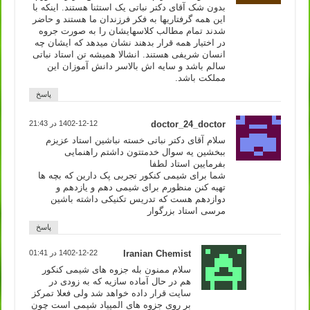
بدون شک آقای دکتر نباتی یک استثنا هستند. اینکه با
این همه گرفتاریها به فکر فرزندان ما هستند و حاضر
شدند تمام مطالب کلاسهایشان را به صورت جروه
در اختیار همه قرار بدهند نشان میدهد که ایشان چه
انسان شریفی هستند. انشالا همیشه تن استاد نباتی
سالم باشد و سایه اش بالاسر دانش آموزان این
مملکت باشد.
پاسخ
doctor_24_doctor
1402-12-12 در 21:43
سلام آقای دکتر نباتی خسته نباشین استاد عزیزم
ببخشین یه سوال خدمتتون داشتم راهنمایی
بفرمایین استاد لطفا
شما برای شیمی کنکور تجربی پک دارین که بچه ها
تهیه کنن منظورم برای شیمی دهم و یازدهم و
دوازدهم هست که تدریس تکنیکی داشته باشین
مرسی استاد بزرگوار
پاسخ
Iranian Chemist
1402-12-22 در 01:41
سلام ممنون بله جزوه های شیمی کنکور
هم در حال آماده سازیه که به زودی در
سایت قرار داده خواهد شد ولی فعلا تمرکز
بر روی جزوه های المپیاد شیمی است چون