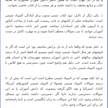
کتاب و منابع مختلف را داشته باشند و هر مبحث را از کتاب خاصی بخوانند.
د: یکی دیگر از دلایل، نبود کتاب تستی مدون برای آمادگی المپیاد شیمی
است. متاسفانه خیلی از کتابهای به چاپ رسیده، کپی شده از مباحث کنکور
و یا آزمون های غیر استاندارد میباشد. همین امر باعث میشود دانش
آموزان نتوانند با تیپ سوالات مختلف آشنا شوند و به مهارت کامل در تست
زنی برسند.
ه: دلیل بعدی که واقعا باید از ته دل برایش متاسف بود این است که اگر به
قبولیهای هر سال المپیاد شیمی توجه کنیم میبینیم که فقط کمتر از ۵ درصد
قبولیهای سالهای اخیر به دانش آموزان مستعد شهرستان ها و استان های
دیگر شده است. خب دلیل هم واضح است چون دسترسی به هیچ کلاس یا
جزوه المپیاد شیمی ندارند.
و: اما نکته مهمی که در المپیاد شیمی مطرح است این است که بیش از ۸۰
درصد سوالات المپیاد شیمی معمولا از المپیاد شیمی کشورهای آمریکا،
کانادا، استرالیا و هند الگو گرفته میشوند. که دانش آموزان یا به این
سوالات دسترسی ندارند ثانیا اگر دسترسی داشته باشند دو مشکل
برایشان وجود دارد اولا این سوالات به زبان انگلیسی است و ثانیا پاسخنامه
ای برای این سوالات وجود ندارد.