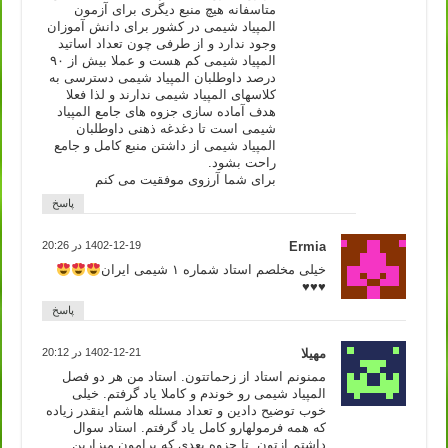
متاسفانه هیچ منبع دیگری برای آزمون
المپیاد شیمی در کشور برای دانش آموزان
وجود ندارد و از طرفی چون تعداد اساتید
المپیاد شیمی کم هست و عملا بیش از ۹۰
درصد داوطلبان المپیاد شیمی دسترسی به
کلاسهای المپیاد شیمی ندارند و لذا فعلا
هدف آماده سازی جزوه های جامع المپیاد
شیمی است تا دغدغه ذهنی داوطلبان
المپیاد شیمی از داشتن منبع کامل و جامع
راحت بشود.
برای شما آرزوی موفقیت می کنم
پاسخ
Ermia
1402-12-19 در 20:26
خیلی مخلصم استاد شماره ۱ شیمی ایران
♥️
♥️
♥️
پاسخ
مهیلا
1402-12-21 در 20:12
ممنونم استاد از زحماتتون. استاد من هر دو فصل
المپیاد شیمی رو خوندم و کاملا یاد گرفتم. خیلی
خوب توضیح دادین و تعداد مسئله هاشم اینقدر زیاده
که همه فرمولهارو کامل یاد گرفتم. استاد سوال
داشتم ازتون. تا جزوه بعدی که برامون میزارین