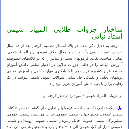
جزوه شیمی آلی المپیاد شیمی – جزوه استوکیومتری المپیاد شیمی – جزوه المپیاد شیمی – دانلود رایگان جزوه المپیاد شیمی –
دانلود رایگان جزوه های المپیاد شیمی – خرید اینترنتی جزوه المپیاد شیمی
ساختار جزوات طلایی المپیاد شیمی
استاد نباتی
با توجه به دلایل ذکر شده در بالا، امسال تصمیم گرفتم بعد از ۱۸ سال
تدریس المپیاد شیمی و کسب ده ها مدال طلاف نقره و برنز المپیاد شیمی،
تمامی مباحث، نکات، فرمولهای تستی و میانبر را که در کلاسهای خصوصیم
آموزش میدهم را در قالب جزوات طلایی در اختیار تمامی دانش آموزان
مستعد عزیز کشورم قرار دهم تا با یادگیری مهارت کامل و آموزش تمامی
روشهای تحلیل و تکنیکی حل تمامی سوالات المپیاد شیمی بتوانند در یک
رقابت برابر با بقیه دانش آموزان عزیز بپردازند.
در جزوات المپیاد شیمی ۳ مورد را در نظر گرفته ام:
اول
اینکه تمامی نکات، مباحث، فرمولها و تحلیل های گفته شده در ۵ کتاب
شیمی عمومی معتبر جهان (شیمی عمومی چارلز مورتیمر، شیمی عمومی
سیلبربرگ، شیمی عمومی چانگ رینولدز، شیمی عمومی زومدال و شیمی
عمومی دارل ابینگ)، شیمی آلی ۱، ۲ و ۳ ولهارد و همچنین شیمی آلی ۱، ۲