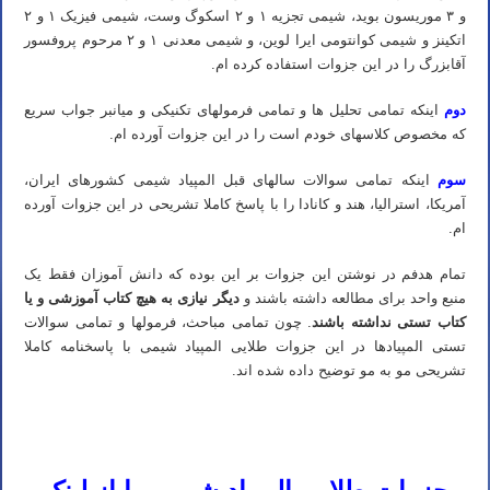
و ۳ موریسون بوید، شیمی تجزیه ۱ و ۲ اسکوگ وست، شیمی فیزیک ۱ و ۲
اتکینز و شیمی کوانتومی ایرا لوین، و شیمی معدنی ۱ و ۲ مرحوم پروفسور
آقابزرگ را در این جزوات استفاده کرده ام.
دوم
اینکه تمامی تحلیل ها و تمامی فرمولهای تکنیکی و میانبر جواب سریع
که مخصوص کلاسهای خودم است را در این جزوات آورده ام.
سوم
اینکه تمامی سوالات سالهای قبل المپیاد شیمی کشورهای ایران،
آمریکا، استرالیا، هند و کانادا را با پاسخ کاملا تشریحی در این جزوات آورده
ام.
تمام هدفم در نوشتن این جزوات بر این بوده که دانش آموزان فقط یک
منبع واحد برای مطالعه داشته باشند و
دیگر نیازی به هیچ کتاب آموزشی و یا
کتاب تستی نداشته باشند
. چون تمامی مباحث، فرمولها و تمامی سوالات
تستی المپیادها در این جزوات طلایی المپیاد شیمی با پاسخنامه کاملا
تشریحی مو به مو توضیح داده شده اند.
خرید اینترنتی کتاب و جزوه المپیاد شیمی – جزوه تکمیلی المپیاد شیمی – جزوه سینتیک المپیاد شیمی – جزوه ترمودینامیک المپیاد
شیمی – جزوه الکتروشیمی المپیاد شیمی – جزوه المپیاد شیمی