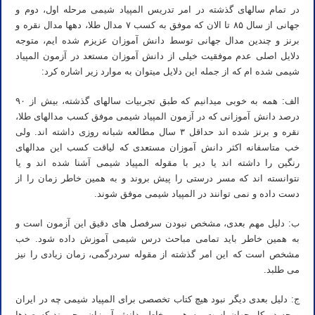
در تمام سالهای گذشته در امر تدریس المپیاد شیمی مرحله اول، دوم و
جهانی از سال ۸۵ تا الان که موفق به کسب ۷ مدال طلا، دهها مدال نقره و
برنز و چندین مدال جهانی توسط دانش آموزان عزیزم شده ایم، متوجه
دلایل اصلی عدم موفقیت خیلی از دانش آموزان مستعد در آزمون المپیاد
شیمی شده ام که از جمله این دلایل میتوان به موارد زیر اشاره کرد:
الف: همه به خوبی میدانیم که طبق تجربیات سالهای گذشته، بیش از ۹۰
درصد دانش آموزانی که در آزمون المپیاد شیمی موفق کسب مدالهای طلا،
نقره و برنز شده اند حداقل ۳ سال مطالعه شبانه روزی داشته اند. ولی
خب متاسفانه اکثر دانش آموزان مستعدی که لیاقت کسب این مدالهای
رنگین را داشته اند یا دیر با مقوله المپیاد شیمی آشنا شده اند و یا
نتوانسته اند که مسر درستی را پیش بروند و به همین خاطر زمان را از
دست داده و نمی توانند در المپیاد شیمی موفق شوند.
ب: دلیل مهم بعدی، مشخص نبودن سرفصل های دقیق این آزمون است و
به همین خاطر باید تمامی مباحث درس شیمی آموزش داده شود. خب
مشخص است که این امر گذشته از مقوله سردرگمی، زمان زیادی را نیز
می طلبد.
ج: دلیل بعدی دیگر نبود هیچ کتاب تخصصی برای المپیاد شیمی چه در ایران
و چه در کل جهان است. به همین خاطر دانش آموزان مجبورند که صدها