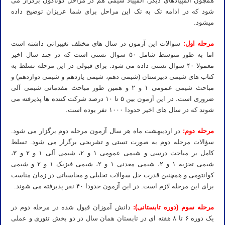
همچون المپیادهای دیگر، المپیاد شیمی هم در مراحل گوناگون برگزار می‌
شود که در ادامه تک به تک این مراحل برای شما عزیزان توضیح داده
میشود.
مرحله اول
:
سوالات این آزمون در سال های مختلف تغییراتی داشته است
اما به طور متوسط شامل ۵۰ سوال تستی است که در چند سال اخیر
معمولا ۴۰ سوال تستی داده می شود. برای قبولی در این مرحله تسلط به
کتاب های شیمی دبیرستان (شیمی دهم، شیمی یازدهم و شیمی دوازدهم) و
مباحث شیمی عمومی ۱ و ۲ و همین طور مباحث مقدماتی شیمی آلی
ضروری است. در این آزمون بین ۵ تا ۱۰ درصد شرکت‌‌ کننده ها پذیرفته می‌
شوند که در سال‌ های اخیر حدودا ۱۰۰۰ نفر بوده است.
مرحله دوم:
در اردیبهشت ماه هر سال آزمون مرحله دوم برگزار می شود.
سؤالات مرحله دوم به صورت تستی و تشریحی برگزار می شود. تسلط
کامل بر مباحث درسی و شیمی عمومی ۱ و ۲، شیمی آلی ۱ و ۲ و ۳،
شیمی تجزیه ۱ و ۲، شیمی معدنی ۱ و ۲، شیمی فیزیک ۱ و ۲ و شیمی
کوانتومی و همچنین قدرت حل سوالات تحلیلی و محاسباتی در زمان مناسب
برای این مرحله لازم است. در این آزمون حدودا ۴۰ نفر پذیرفته می‌ شوند.
مرحله سوم (دوره تابستانی):
دانش آموزان قبول شده در مرحله دوم در
یک دوره ۶ تا ۸ هفته ای در تابستان همان سال در دو بخش تئوری و عملی