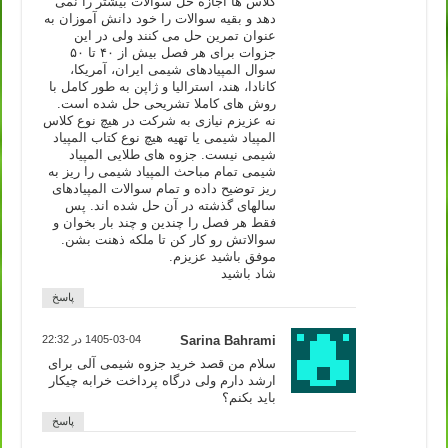
کلاس ها اجازه حل سوالات بیشتر را نمی
دهد و بقیه سوالات را خود دانش آموزان به
عنوان تمرین حل می کنند ولی در این
جزوات برای هر فصل بیش از ۴۰ تا ۵۰
سوال المپیادهای شیمی ایران، آمریکا،
کانادا، هند، استرالیا و ژاپن به طور کامل با
روش های کاملا تشریحی حل شده است.
نه عزیزم نیازی به شرکت در هیچ نوع کلاس
المپیاد شیمی یا تهیه هیچ نوع کتاب المپیاد
شیمی نیست. جزوه های طلایی المپیاد
شیمی تمام مباحث المپیاد شیمی را ریز به
ریز توضیح داده و تمام سوالات المپیادهای
سالهای گذشته در آن حل شده اند. پس
فقط هر فصل را چندین و چند بار بخوان و
سوالاتش رو کار کن تا ملکه ذهنت بشن.
موفق باشید عزیزم.
شاد باشید
پاسخ
Sarina Bahrami
1405-03-04 در 22:32
سلام من قصد خرید جزوه شیمی آلی برای
ارشد دارم ولی درگاه پرداخت خرابه چیکار
باید بکنم؟
پاسخ