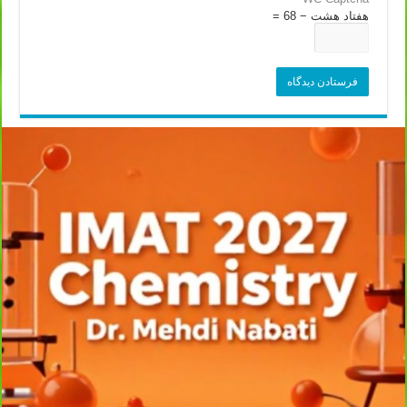
هفتاد هشت − 68 =