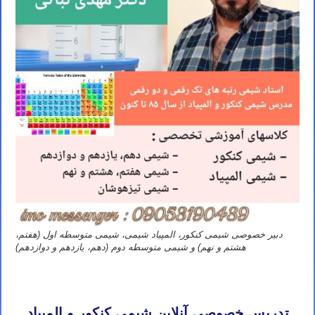
دبیر خصوصی شیمی کنکور، المپیاد شیمی، شیمی متوسطه اول (هفتم،
هشتم و نهم) و شیمی متوسطه دوم (دهم، یازدهم و دوازدهم)
تدریس خصوصی آنلاین شیمی کنکور تهران مشهد اصفهان کرج شیراز تبریز قم اهواز کرمانشاه ارومیه رشت زاهدان همدان
کرمان یزد اردبیل بندرعباس اراک اسلامشهر ساری بابل
تدریس خصوصی آنلاین شیمی کنکور و المپیاد