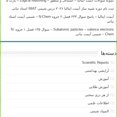
نمونه سوالات آیمت ایتالیا – استدلال و منطق – Logical reasoning – پارت ۵
ثبت نام دوره شبیه ساز آیمت ایتالیا ۲۰۲۶ درس شیمی IMAT استاد نباتی
آیمت ایتالیا – پاسخ سوال ۲۴۳ فصل ۲ جزوه N-Chem – شیمی آیمت استاد
نباتی
Subatomic particles – valence electrons – سوال ۱۳۵ فصل ۱ جزوه N-
Chem – شیمی آیمت نباتی
دسته‌ها
Scientific Reports
آرایشی بهداشتی
آموزش
آموزش طلایی
از هر دری سخنی
اطلاعات علمی
المپیاد شیمی