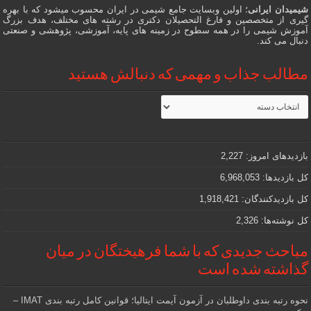
شیمیدان ایرانی
؛ اولین وبسایت جامع شیمی در ایران محسوب میشود که با بهره
گیری از متخصصین و فارغ التحصیلان دکتری در رشته های مختلف، هدف بزرگ
آموزش شیمی را در همه سطوح در زمینه های پایه، آموزشی، پژوهشی و صنعتی
دنبال می کند.
مطالب جذاب و مهمی که دنبالش هستید
مطالب
جذاب
و
مهمی
که
دنبالش
بازدیدهای امروز:
2,227
هستید
کل بازدیدها:
6,968,053
کل بازدیدکنند‌گان:
1,918,421
کل نوشته‌ها:
2,326
مباحث جدیدی که با شما فرهیختگان در میان
گذاشته شده است
نحوه رتبه بندی داوطلبان در آزمون آیمت ایتالیا؛ قوانین کامل رتبه بندی IMAT –