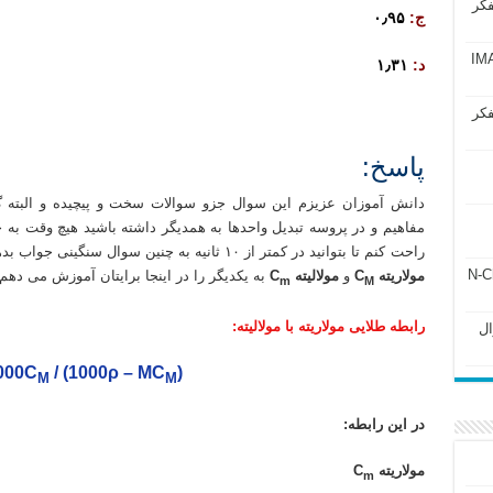
فکر
ج:
۰٫۹۵
آزمون IMAT 2025
د:
۱٫۳۱
فکر
المپیاد شیمی مرحله اول المپیاد شیمی مرحله دوم تدریس المپیاد شیمی مرحله اول تدریس المپیاد شیمی مرحله دوم تد
پاسخ:
دانش آموزان عزیزم این سوال جزو سوالات سخت و پیچیده و البته گی
مفاهیم و در پروسه تبدیل واحدها به همدیگر داشته باشید هیچ وقت به ج
راحت کنم تا بتوانید در کمتر از ۱۰ ثانیه به چنین سوال سنگینی جواب بدهید، یک فرمول تستی فوق العاده تبدیل غلظت های
ل ۲۴۳ فصل ۲ جزوه N-Chem
مولاریته C
و
مولالیته C
به یکدیگر را در اینجا برایتان آموزش می دهم.
m
M
رابطه طلایی مولاریته با مولالیته:
Subato – سوال
000C
/ (1000ρ – MC
)
M
M
در این رابطه:
مولاریته C
m