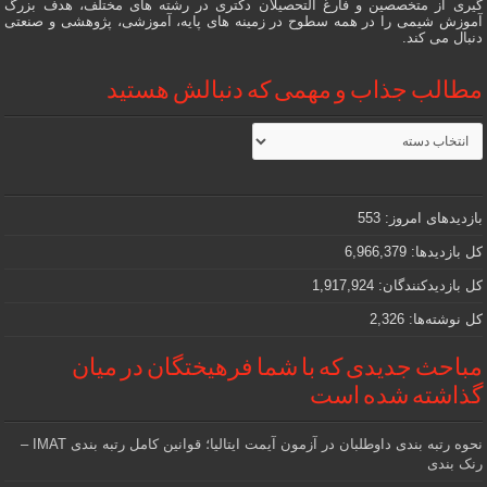
گیری از متخصصین و فارغ التحصیلان دکتری در رشته های مختلف، هدف بزرگ
آموزش شیمی را در همه سطوح در زمینه های پایه، آموزشی، پژوهشی و صنعتی
دنبال می کند.
مطالب جذاب و مهمی که دنبالش هستید
مطالب
جذاب
و
مهمی
که
دنبالش
بازدیدهای امروز:
553
هستید
کل بازدیدها:
6,966,379
کل بازدیدکنند‌گان:
1,917,924
کل نوشته‌ها:
2,326
مباحث جدیدی که با شما فرهیختگان در میان
گذاشته شده است
نحوه رتبه بندی داوطلبان در آزمون آیمت ایتالیا؛ قوانین کامل رتبه بندی IMAT –
رنک بندی