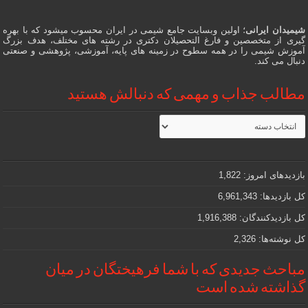
شیمیدان ایرانی
؛ اولین وبسایت جامع شیمی در ایران محسوب میشود که با بهره
گیری از متخصصین و فارغ التحصیلان دکتری در رشته های مختلف، هدف بزرگ
آموزش شیمی را در همه سطوح در زمینه های پایه، آموزشی، پژوهشی و صنعتی
دنبال می کند.
مطالب جذاب و مهمی که دنبالش هستید
مطالب
جذاب
و
مهمی
که
دنبالش
بازدیدهای امروز:
1,822
هستید
کل بازدیدها:
6,961,343
کل بازدیدکنند‌گان:
1,916,388
کل نوشته‌ها:
2,326
مباحث جدیدی که با شما فرهیختگان در میان
گذاشته شده است