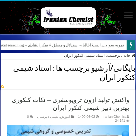
نمونه سوالات آیمت ایتالیا – استدلال و منطق – تفکر انتقادی – Logical reasoning – پارت ۸
خانه
/
برچسب:
استاد شیمی کنکور ایران
بایگانی/آرشیو برچسب ها :
استاد شیمی
کنکور ایران
واکنش تولید ازون تروپوسفری – نکات کنکوری
بهترین دبیر شیمی کنکور ایران
Iranian Chemist
1400-06-02
آموزش
,
شیمی دبیرستان
0
24,141