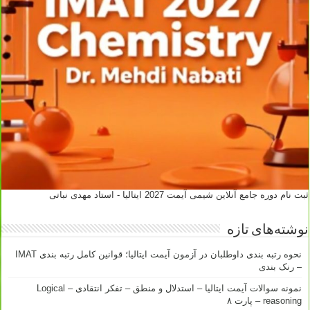
ثبت نام دوره جامع آنلاین شیمی آیمت 2027 ایتالیا - استاد مهدی نباتی
نوشته‌های تازه
نحوه رتبه بندی داوطلبان در آزمون آیمت ایتالیا؛ قوانین کامل رتبه بندی IMAT
– رنک بندی
نمونه سوالات آیمت ایتالیا – استدلال و منطق – تفکر انتقادی – Logical
reasoning – پارت ۸