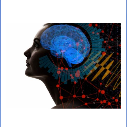
تدریس خصوصی شیمی کنکور ۱۴۰۳ در تهران زعفرانیه قیطریه محمودیه کامرانیه ولنجک نیاوران فرشته فرمانیه الهیه آجودانیه
مینی سیتی اقدسیه تجریش سوهانک ازگل اوین دارآباد دربند کاشانک باغ فردوس جعفرآباد تهران
تدریس خصوصی آنلاین و حضوری شیمی تیزهوشان و شیمی کنکور و
المپیاد شیمی
دبیر خوب شیمی کنکور تهران کرج شیراز تبریز مشهد اصفهان قم اهواز کرمانشاه ارومیه رشت زاهدان همدان کرمان یزد اردبیل