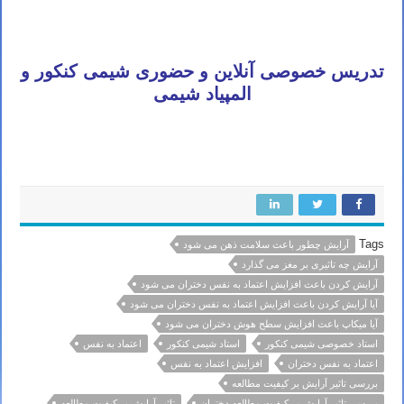
بندرعباس اراک اسلامشهر زنجان قزوین سنندج خرم آباد گرگان ساری شهریار شهر قدس کاشان ملارد دزفول نیشابور بابل
گلستان آمل بروجرد آبادان قرچک بجنورد ورامین بوشهر ساوه جهرم تربت حیدریه شهرضا مرند بندر انزلی اندیشه الوند
تدریس خصوصی آنلاین و حضوری شیمی کنکور و
المپیاد شیمی
قائم شهر بیرجند نسیم شهر لاهیجان خوی شهرکرد سمنان فردیس مراغه شاهین شهر ملایر مهاباد گنبد کاووس شاهرود تنکابن
مهرشهر کرج چابهار قوچان اهر میانه پرند کازرون بهشهر خمینی شهر
Tags
آرایش چطور باعث سلامت ذهن می شود
آرایش چه تاثیری بر مغز می گذارد
آرایش کردن باعث افزایش اعتماد به نفس دختران می شود
آیا آرایش کردن باعث افزایش اعتماد به نفس دختران می شود
آیا میکاپ باعث افزایش سطح هوش دختران می شود
استاد خصوصی شیمی کنکور
استاد شیمی کنکور
اعتماد به نفس
اعتماد به نفس دختران
افزایش اعتماد به نفس
بررسی تاثیر آرایش بر کیفیت مطالعه
بررسی تاثیر آرایش بر کیفیت مطالعه دختران
تاثیر آرایش بر کیفیت مطالعه