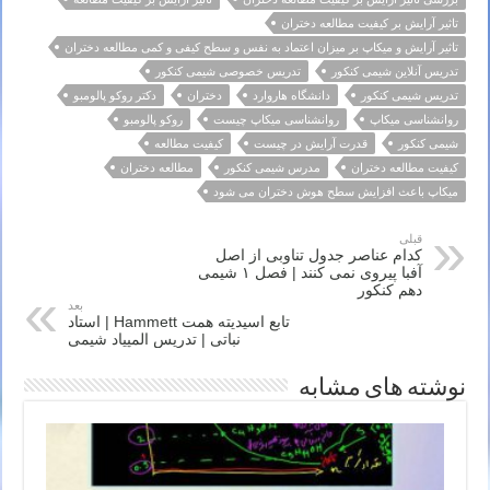
تاثیر آرایش بر کیفیت مطالعه دختران
تاثیر آرایش و میکاپ بر میزان اعتماد به نفس و سطح کیفی و کمی مطالعه دختران
تدریس آنلاین شیمی کنکور
تدریس خصوصی شیمی کنکور
تدریس شیمی کنکور
دانشگاه هاروارد
دختران
دکتر روکو پالومبو
روانشناسی میکاپ
روانشناسی میکاپ چیست
روکو پالومبو
شیمی کنکور
قدرت آرایش در چیست
کیفیت مطالعه
کیفیت مطالعه دختران
مدرس شیمی کنکور
مطالعه دختران
میکاپ باعث افزایش سطح هوش دختران می شود
قبلی
کدام عناصر جدول تناوبی از اصل
آفبا پیروی نمی کنند | فصل ۱ شیمی
دهم کنکور
بعد
تابع اسیدیته همت Hammett | استاد
نباتی | تدریس المپیاد شیمی
نوشته های مشابه