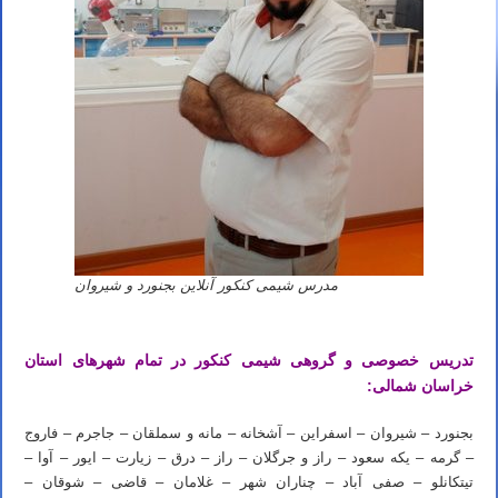
مدرس شیمی کنکور آنلاین بجنورد و شیروان
تدریس خصوصی و گروهی شیمی کنکور در تمام شهرهای استان
خراسان شمالی:
بجنورد – شیروان – اسفراین – آشخانه – مانه و سملقان – جاجرم – فاروج
– گرمه – یکه سعود – راز و جرگلان – راز – درق – زیارت – ایور – آوا –
تیتکانلو – صفی آباد – چناران شهر – غلامان – قاضی – شوقان –