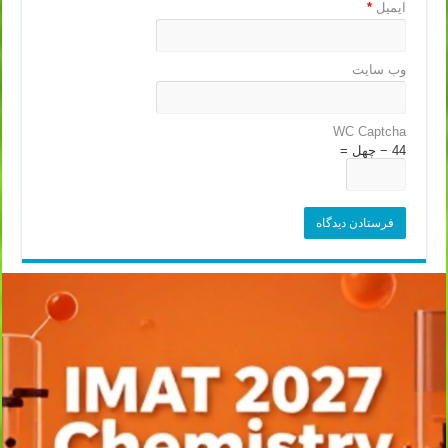
ایمیل
*
وب‌ سایت
WC Captcha
44 − چهل =