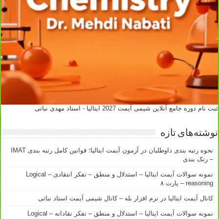
ثبت نام دوره جامع آنلاین شیمی آیمت 2027 ایتالیا - استاد مهدی نباتی
نوشته‌های تازه
نحوه رتبه بندی داوطلبان در آزمون آیمت ایتالیا؛ قوانین کامل رتبه بندی IMAT
– رنک بندی
نمونه سوالات آیمت ایتالیا – استدلال و منطق – تفکر انتقادی – Logical
reasoning – پارت ۸
کانال آیمت ایتالیا در نرم افزار بله – کانال شیمی آیمت استاد نباتی
نمونه سوالات آیمت ایتالیا – استدلال و منطق – تفکر نقادانه – Logical