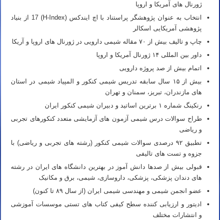
ژورنال های آمریکا و اروپا
انتخاب به عنوان پژوهشگر پراستناد با اچ ایندکس (H-Index) 17 از بنیاد
پژوهشی آمریکایی اسکالر
چاپ و تالیف بیش از ۷۰ مقاله شیمی دارویی در ژورنال های اروپا و آریکا
داور بین المللی ۱۴ ژورنال آمریکا و اروپا
اتمام بیش از صد پروژه دارویی
بیش از ۱۵ سال سابقه تدریس شیمی کنکور و المپیاد شیمی در استان
های مازندران، تبریز، سمنان و تهران
رنکینگ شماره ۱ برترین اساتید و دبیران شیمی کنکور ایران
طراح سوالات درس شیمی آزمون های آزمایشی متعدد کنکورهای تجربی
و ریاضی
تطبیق ۹۲ درصدی سوالات شیمی کنکور (رشته های تجربی و ریاضی) با
جزوه و تست های تالیفی
قبولی بیش از صدها دانش آموز در بهترین دانشگاه های ایران در رشته
های دندان پزشکی، پزشکی، داروسازی، شیمی، برق و مکانیک
عضو انجمن شیمی و مهندسی شیمی ایران (از سال ۸۹ تا کنون)
ادیتور و ارزیابی کننده سطح کیفی کتاب های تستی موسسات آموزشی
و انتشارات مختلف