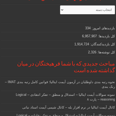
مطالب
جذاب
و
مهمی
که
دنبالش
بازدیدهای امروز:
334
هستید
کل بازدیدها:
6,957,907
کل بازدیدکنند‌گان:
1,914,724
کل نوشته‌ها:
2,326
مباحث جدیدی که با شما فرهیختگان در میان
گذاشته شده است
نحوه رتبه بندی داوطلبان در آزمون آیمت ایتالیا؛ قوانین کامل رتبه بندی IMAT –
رنک بندی
نمونه سوالات آیمت ایتالیا – استدلال و منطق – تفکر انتقادی – Logical
reasoning – پارت ۸
کانال آیمت ایتالیا در نرم افزار بله – کانال شیمی آیمت استاد نباتی
نمونه سوالات آیمت ایتالیا – استدلال و منطق – تفکر نقادانه – Logical