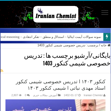
نمونه سوالات آیمت ایتالیا – استدلال و منطق – تفکر انتقادی – Logical reasoning – پارت ۸
کانال آیمت ایتالیا در نرم افزار بله – کانال شیمی آیمت استاد نباتی
خانه
/
برچسب:
تدریس خصوصی شیمی کنکور 1403
بایگانی/آرشیو برچسب ها :
تدریس
خصوصی شیمی کنکور 1403
کنکور ۱۴۰۳ l تدریس خصوصی شیمی کنکور
استاد مهدی نباتی l شیمی کنکور ۱۴۰۳
Iranian Chemist
1402-01-17
آموزش
,
مقالات خبری
0
2,807