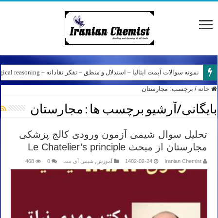
نمونه سوالات آیمت ایتالیا – استدلال و منطق – تفکر نقادانه – Logical reasoning – پارت ۷
خانه
/
برچسب:
مجارستان
بایگانی/آرشیو برچسب ها :
مجارستان
تحلیل سوال شیمی آزمون ورودی کالج پزشکی
مجارستان از مبحث Le Chatelier’s principle
Iranian Chemist
1402-02-24
آموزش
,
شیمی آی مت
0
468