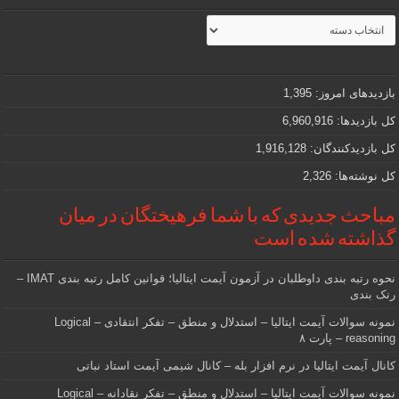
مطالب
جذاب
و
مهمی
که
دنبالش
بازدیدهای امروز:
1,395
هستید
کل بازدیدها:
6,960,916
کل بازدیدکنند‌گان:
1,916,128
کل نوشته‌ها:
2,326
مباحث جدیدی که با شما فرهیختگان در میان
گذاشته شده است
نحوه رتبه بندی داوطلبان در آزمون آیمت ایتالیا؛ قوانین کامل رتبه بندی IMAT –
رنک بندی
نمونه سوالات آیمت ایتالیا – استدلال و منطق – تفکر انتقادی – Logical
reasoning – پارت ۸
کانال آیمت ایتالیا در نرم افزار بله – کانال شیمی آیمت استاد نباتی
نمونه سوالات آیمت ایتالیا – استدلال و منطق – تفکر نقادانه – Logical