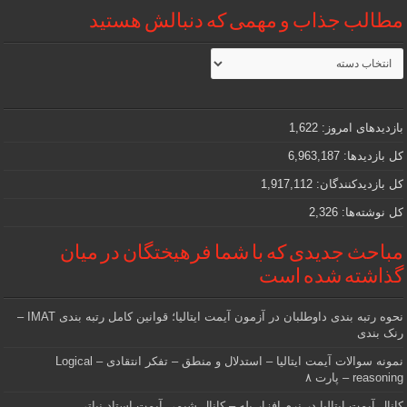
مطالب جذاب و مهمی که دنبالش هستید
مطالب
جذاب
و
مهمی
که
دنبالش
بازدیدهای امروز:
1,622
هستید
کل بازدیدها:
6,963,187
کل بازدیدکنند‌گان:
1,917,112
کل نوشته‌ها:
2,326
مباحث جدیدی که با شما فرهیختگان در میان
گذاشته شده است
نحوه رتبه بندی داوطلبان در آزمون آیمت ایتالیا؛ قوانین کامل رتبه بندی IMAT –
رنک بندی
نمونه سوالات آیمت ایتالیا – استدلال و منطق – تفکر انتقادی – Logical
reasoning – پارت ۸
کانال آیمت ایتالیا در نرم افزار بله – کانال شیمی آیمت استاد نباتی