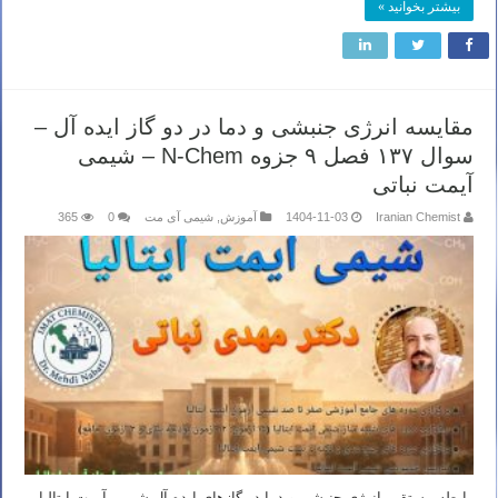
بیشتر بخوانید »
مقایسه انرژی جنبشی و دما در دو گاز ایده آل –
سوال ۱۳۷ فصل ۹ جزوه N-Chem – شیمی
آیمت نباتی
Iranian Chemist
1404-11-03
آموزش
,
شیمی آی مت
0
365
رابطه مستقیم انرژی جنبشی و دما در گازهای ایده آل شیمی آیمت ایتالیا –