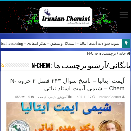
نمونه سوالات آیمت ایتالیا – استدلال و منطق – تفکر انتقادی – Logical reasoning – پارت ۸
کانال آیمت ایتالیا در نرم افزار بله – کانال شیمی آیمت استاد نباتی
خانه
/
برچسب:
N-Chem
بایگانی/آرشیو برچسب ها :
N-Chem
آیمت ایتالیا – پاسخ سوال ۲۴۳ فصل ۲ جزوه N-
Chem – شیمی آیمت استاد نباتی
Iranian Chemist
1404-11-17
آموزش
,
شیمی آی مت
0
656