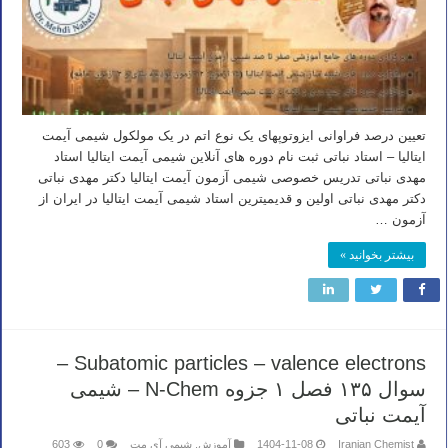
تعیین درصد فراوانی ایزوتوپهای یک نوع اتم در یک مولکول شیمی آیمت
ایتالیا – استاد نباتی ثبت نام دوره های آنلاین شیمی آیمت ایتالیا استاد
مهدی نباتی تدریس خصوصی شیمی آزمون آیمت ایتالیا دکتر مهدی نباتی
دکتر مهدی نباتی اولین و قدیمیترین استاد شیمی آیمت ایتالیا در ایران از
آزمون …
بیشتر بخوانید »
Subatomic particles – valence electrons –
سوال ۱۳۵ فصل ۱ جزوه N-Chem – شیمی
آیمت نباتی
Iranian Chemist
1404-11-08
آموزش
,
شیمی آی مت
0
603