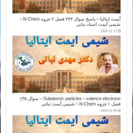
آیمت ایتالیا – پاسخ سوال ۲۴۳ فصل ۲ جزوه N-Chem –
شیمی آیمت استاد نباتی
1404-11-17
Subatomic particles – valence electrons – سوال ۱۳۵
فصل ۱ جزوه N-Chem – شیمی آیمت نباتی
1404-11-08