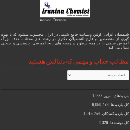
Iranian Chemist
شیمیدان ایرانی
؛ اولین وبسایت جامع شیمی در ایران محسوب میشود که با بهره
گیری از متخصصین و فارغ التحصیلان دکتری در رشته های مختلف، هدف بزرگ
آموزش شیمی را در همه سطوح در زمینه های پایه، آموزشی، پژوهشی و صنعتی
دنبال می کند.
مطالب جذاب و مهمی که دنبالش هستید
مطالب
جذاب
و
مهمی
که
دنبالش
بازدیدهای امروز:
1,900
هستید
کل بازدیدها:
6,959,473
کل بازدیدکنند‌گان:
1,915,254
کل نوشته‌ها:
2,326