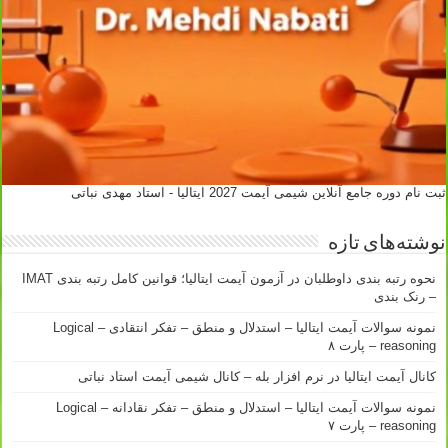
ثبت نام دوره جامع آنلاین شیمی آیمت 2027 ایتالیا - استاد مهدی نباتی
نوشته‌های تازه
نحوه رتبه بندی داوطلبان در آزمون آیمت ایتالیا؛ قوانین کامل رتبه بندی IMAT
– رنک بندی
نمونه سوالات آیمت ایتالیا – استدلال و منطق – تفکر انتقادی – Logical
reasoning – پارت ۸
کانال آیمت ایتالیا در نرم افزار بله – کانال شیمی آیمت استاد نباتی
نمونه سوالات آیمت ایتالیا – استدلال و منطق – تفکر نقادانه – Logical
reasoning – پارت ۷