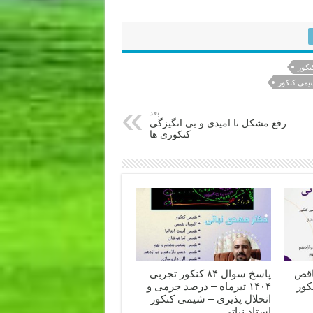
نکور
یمی کنکور
بعد
رفع مشکل نا امیدی و بی انگیزگی
کنکوری ها
اقص
پاسخ سوال ۸۴ کنکور تجربی
کور
۱۴۰۴ تیرماه – درصد جرمی و
انحلال پذیری – شیمی کنکور
استاد نباتی