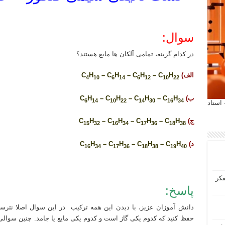
سوال:
در کدام گزینه، تمامی آلکان ها مایع هستند؟
الف)
C
H
– C
H
– C
H
– C
H
4
10
6
14
6
12
10
22
ب)
C
H
– C
H
– C
H
– C
H
6
14
10
22
14
30
16
34
 آیمت 2027 ایتالیا - استاد
ج)
C
H
– C
H
– C
H
– C
H
15
32
16
34
17
36
18
38
د)
C
H
– C
H
– C
H
– C
H
16
34
17
36
18
38
19
40
فکر
پاسخ:
دانش آموزان عزیز، با دیدن این همه ترکیب در این سوال اصلا نترسی
حفظ کنید که کدوم یکی گاز است و کدوم یکی مایع یا جامد. چنین سوالی 