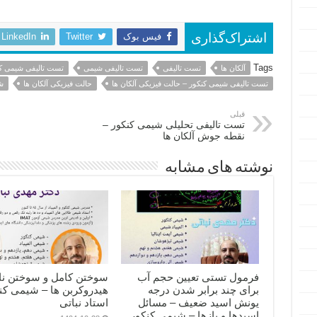
فیس بوک
Twitter
LinkedIn
اشتراک‌گذاری
Tags
آلکان ها
تست تالیفی
تست تالیفی شیمی
تست تالیفی شیمی ک
تست تالیفی شیمی کنکور – حالت فیزیکی آلکان ها
حالت فیزیکی آلکان ها
ش
قبلی
تست تالیفی تحلیلی شیمی کنکور –
نقطه جوش آلکان ها
نوشته های مشابه
فرمول تستی تعیین حجم آب
سوختن کامل و سوختن ن
برای چند برابر شدن درجه
هیدروکربن ها – شیمی کن
یونش اسید ضعیف – مسائل
استاد نباتی
اسیدها و بازها – شیمی کنکور