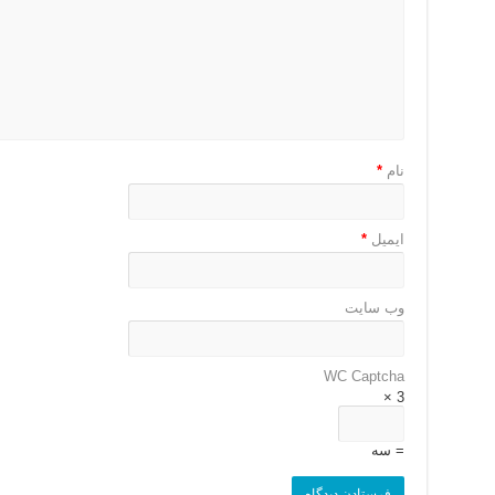
نام
*
ایمیل
*
وب‌ سایت
WC Captcha
3 ×
= سه