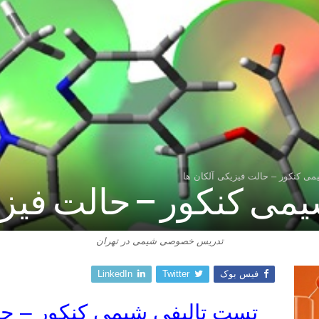
ی کنکور – حالت فیزیکی آلکان ها
می کنکور – حالت فیزی
تدریس خصوصی شیمی در تهران
فیس بوک
Twitter
LinkedIn
تست تالیفی شیمی کنکور – حا