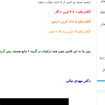
فکر
چشم بسته تو کمتر از ۵ ثانیه جواب بدهید.
آلکان های ۱ تا ۴ کربن = گاز
آزمون IMAT 2025
آلکان های ۵ تا ۱۷ کربن = مایع
فکر
آلکان های ۱۸ کربن به بالا = جامد
پس بنا به این قانون چون همه ترکیبات در گزینه ۲ مایع هستند، پس
گزینه
ل ۲۴۳ فصل ۲ جزوه N-Chem
Subato – سوال
دکتر مهدی نباتی