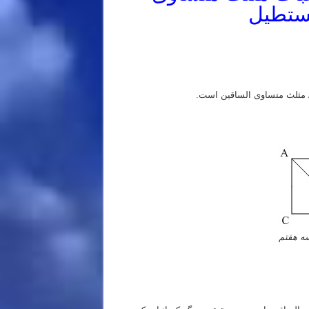
ستطیل
سه هفتم