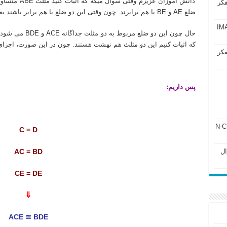
دانش آموزان عز
فکر
ضلع AE و BE با هم برابرند. چون وقتی این دو ضلع با هم برابر باشند یعنی مثلث ABE متساوی الساقین است.
آزمون IMAT 2025
حال چون این دو ضل
که اثبات کنیم این دو مثلث هم نهشت هستند. چون در این صورت، اجزای 
فکر
پس داریم:
ل ۲۴۳ فصل ۲ جزوه N-Chem
C = D
Subato – سوال
AC = BD
CE = DE
⇓
ACE ≅ BDE