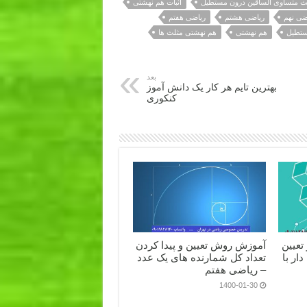
لث متساوی الساقین درون مستطیل
اثبات هم نهشتی
ضی نهم
ریاضی هشتم
ریاضی هفتم
تطیل
هم نهشتی
هم نهشتی مثلث ها
بعد
بهترین تایم هر کار یک دانش آموز
کنکوری
تعیین
آموزش روش تعیین و پیدا کردن
ار با
تعداد کل شمارنده های یک عدد
– ریاضی هفتم
1400-01-30