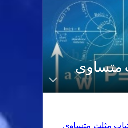
 متساوی
بات مثلث متساوی