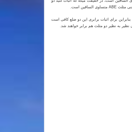
یزم وقتی سوال میگه که اثبات کنید مثلث ABE متساوی الساقین است، در حقیقت میگه که اثبات کنید دو
ع مربوط به دو مثلث جداگانه ACE و BDE می شود بنابراین برای اثبات برابری این دو ضلع کافی است
نظیر به نظیر دو مثلث هم برابر خواهند شد.