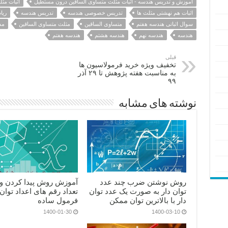
آموزش و تدریس هندسه - اثبات مثلث متساوی الساقین درون مستطیل
اثبات مث
اثبات هم نهشتی مثلث ها
تدریس خصوصی هندسه
تدریس هندسه
ریا
سوال اثباتی هندسه هفتم
متساوی الساقین
مثلث متساوی الساقین
مس
هندسه
هندسه نهم
هندسه هشتم
هندسه هفتم
قبلی
تخفیف ویژه خرید فرمولاسیون ها
به مناسبت هفته پژوهش تا ۲۹ آذر
۹۹
نوشته های مشابه
روش نوشتن ضرب چند عدد
آموزش روش پیدا کردن و 
توان دار به صورت یک عدد توان
تعداد رقم های اعداد توان د
دار با بالاترین توان ممکن
فرمول ساده
1400-01-30
1400-03-10