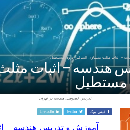
سه – اثبات مثلث متساوی الساقین درون مستطیل
س هندسه – اثبات مثلث
 مستطیل
تدریس خصوصی هندسه در تهران
فیس بوک
Twitter
LinkedIn
آموزش و تدریس هندسه – اث