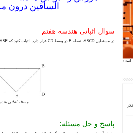
الساقین درون م
سوال اثباتی هندسه هفتم
در مستطیل ABCD، نقطه E در وسط CD قرار دارد. اثبات کنید که ABE مثلث متساوی الساقین است.
 آیمت 2027 ایتالیا - استاد
مسئله اثباتی هند
فکر
پاسخ و حل مسئله: