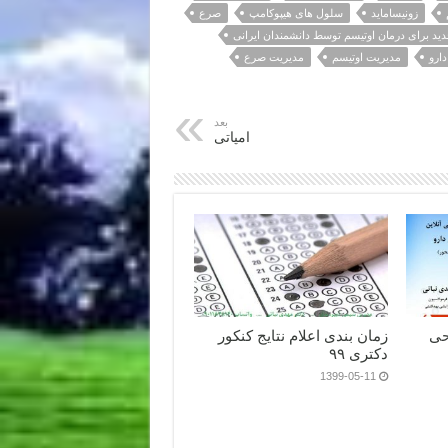
زونیساماید
سلول های هیپوکامپ
صرع
ید برای درمان اوتیسم توسط دانشمندان ایرانی
ارو
مدیریت اوتیسم
مدیریت صرع
بعد
امپاتی
حی
زمان بندی اعلام نتایج کنکور
دکتری ۹۹
1399-05-11