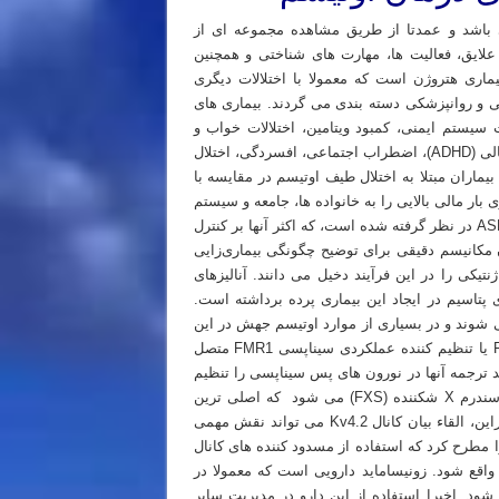
 باشد و عمدتا از طریق مشاهده مجموعه ای از
، علایق، فعالیت ها، مهارت های شناختی و همچنین
اری هتروژن است که معمولا با اختلالات دیگری
ی و روانپزشکی دسته بندی می گردند. بیماری های
سیستم ایمنی، کمبود ویتامین، اختلالات خواب و
صرع و بیماری های همراه روانپزشکی شامل اختلال کم‌توجهی – بیش‌فعالی (ADHD)، اضطراب اجتماعی، افسردگی، اختلال
اران مبتلا به اختلال طیف اوتیسم در مقایسه با
بار مالی بالایی را به خانواده ها، جامعه و سیستم
بهداشت تحمیل می کند. مداخلات و درمان های متعددی جهت مدیریت ASD در نظر گرفته شده است، که اکثر آنها بر کنترل
ن مکانیسم دقیقی برای توضیح چگونگی بیماری‌زایی
کی را در این فرآیند دخیل می دانند. آنالیزهای
پتاسیم در ایجاد این بیماری پرده برداشته است.
یم نوع Kv4.2 A توسط ژن KCND2 کدگذاری می شوند و در بسیاری از موارد اوتیسم جهش در این
ژن مشاهده شده است. علاوه بر این، mRNA Kv4.2 به پروتئین FMRP یا تنظیم کننده عملکردی سیناپسی FMR1 متصل
به صدها mRNA متصل شده و فرآیند ترجمه آنها در نورون های پس سیناپسی را تنظیم
می نماید. از بین رفتن FMRP به دنبال جهش در ژن FMR1، منجر به سندرم X شکننده (FXS) می شود که اصلی ترین
علت ژنتیکی اوتیسم در حدود ۵ درصد از بیماران اوتیسم می باشد. بنابراین، القاء بیان کانال Kv4.2 می تواند نقش مهمی
ا مطرح کرد که استفاده از مسدود کننده های کانال
یریت اوتیسم موثر واقع شود. زونیساماید دارویی است که معمولا در
د. اخیرا استفاده از این دارو در مدیریت سایر