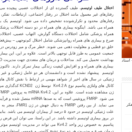
اختلال طیف اوتیسم
، طیف گسترده ای از اختلالات عصبی پیچیده می
رفتارهای غیر معمول مانند اختلال در رفتار اجتماعی، ارتباطات، تفکر
رفتارهای محدود و تکرارشونده تشخیص داده می شود. اوتیسم یک بیم
همراه می باشد. اینگونه بیماری های همراه در دو دسته اختلالات پزشک
همراه پزشکی شامل اختلالات دستگاه گوارش، التهاب عصبی، اختلالات 
خلق دو قطبی و معلولیت ذهنی می شوند. خطر مرگ و میر زودرس در بیم
جمعیت عمومی به طرز قابل توجهی بالاتر است. علاوه بر این، این بیماری 
 آیمت 2027 ایتالیا - استاد
بیماری های همراه و و افزایش کیفیت زندگی بیمار تمرکز دارند. تاکنو
اوتیسم پیشنهاد نشده است و دانشمندان هر دو عامل ژنتیکی و غیر ژنتی
ژنتیکی در سال های اخیر از شواهد مهمی در ارتباط با نقش کانال های 
کانال های ولتاژی پتاس
می شود. FMRP پروتئینی است که 
فکر
در بروز بیماری اوتیسم داشته باشد. در این راستا، می توان این فرض ر
پتاسیم به خصوص زیر واحد Kv4.2 می تواند در مد
درمان صرع و مدیریت هر دو نوع تشنج کانونی و عمومی استفاده می شو