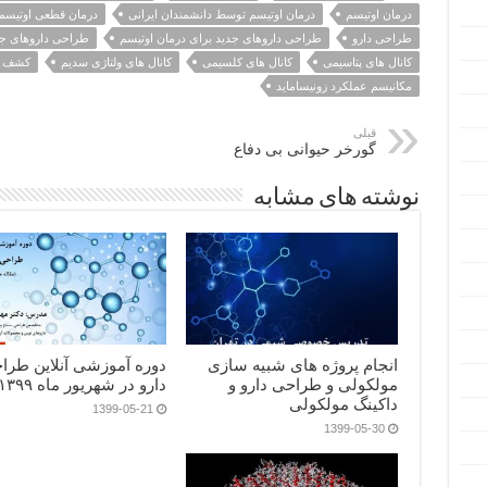
درمان اوتیسم
درمان اوتیسم توسط دانشمندان ایرانی
درمان قطعی اوتیسم
طراحی دارو
طراحی داروهای جدید برای درمان اوتیسم
طراحی داروهای جد
کانال های پتاسیمی
کانال های کلسیمی
کانال های ولتاژی سدیم
کشف د
مکانیسم عملکرد زونیساماید
قبلی
گورخر حیوانی بی دفاع
نوشته های مشابه
انجام پروژه های شبیه سازی
دوره آموزشی آنلاین طرا
مولکولی و طراحی دارو و
دارو در شهریور ماه ۱۳۹۹
داکینگ مولکولی
1399-05-21
1399-05-30