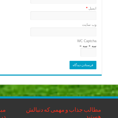
ایمیل
*
وب‌ سایت
WC Captcha
سه × سه =
مطالب جذاب و مهمی که دنبالش
مبا
هستید
در 