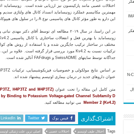
فکر
اختلالات عصبی مانند پارکینسون نیز ارزیابی شده است. زونیساماید ا
آزمون IMAT 2025
این دارو به طور مؤثر کانال های پتاسیمی نوع A را در سلول های هیپوکامپ مسدود می نماید.
فکر
در این راستا، در سال ۲۰۱۹ مطالعه ای توسط آقای
دکتر مهدی نباتی
و 
زونیساماید
مختلف در ساختار ترکیب جایگزین شده و با استفاده از روش های کوان
ترکیبات نسبت به Kv4.2 مورد بررسی قرار گرفته است. علاو
جداگانه توسط سایتهای SwissADME و FAFdrugs آنالیز شده است.
ل ۲۴۳ فصل ۲ جزوه N-Chem
عنوان داروهای جدید در درمان بیماری اوتیسم پیشنهاد شده اند.
Subato – سوال
متن کامل این مقاله را تحت عنوان
2P3TZ, H4P3TZ and M4P3TZ)
 by Binding to Potassium Voltage-gated Channel Subfamily D
Member 2 (Kv4.2)
می توانید مطالعه کنید.
فیس بوک
Twitter
LinkedIn
اشتراک‌گذاری
Tags
اختلال طیف اوتیسم
اختلالات عصبی
اصلی ترین علت ژنتیکی اوتیسم