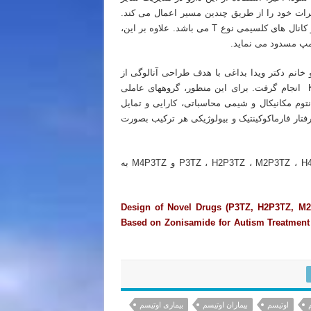
ثرات خود را از طریق چندین مسیر اعمال می کند.
مهمترین مکانیسم عملکرد زونیساماید انسداد کانال های ولتاژی سدیم و کانال های کلسیمی نوع T می باشد. علاوه بر این،
خانم دکتر ویدا بداغی با هدف طراحی آنالوگی از
با بهترین فعل و انفعالات ساختاری با کانال پتاسیمی Kv4.2 انجام گرفت. برای این منظور، گروههای عاملی
توم مکانیکال و شیمی محاسباتی، کارایی و تمایل
ه بر این، رفتار فارماکوکینتیک و بیولوژیکی هر ترکیب بصورت
بر اساس نتایج مولکولی و خصوصیات فیزیکوشیمیایی، ترکیبات P3TZ ، H2P3TZ ، M2P3TZ ، H4P3TZ و M4P3TZ به
Design of Novel Drugs (P3TZ, H2P3TZ, M
Based on Zonisamide for Autism Treatment
اوتیسم
بیماران اوتیسم
بیماری اوتیسم