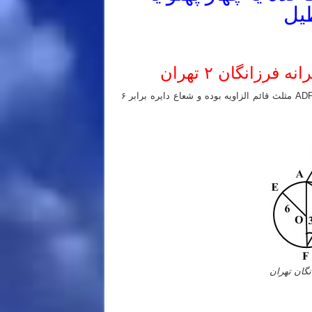
یل
زانگان ۲ تهران
حجم منشور مربع القاعده به ارتفاع ۲۰ سانتی متر را حساب کنید اگر ADF مثلث قائم الزاویه بوده و شعاع دایره برابر ۶
گان تهران