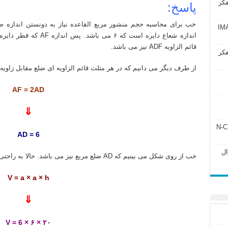
فکر
پاسخ:
خب برای محاسبه حجم منشور مربع القاعده نیاز به دونستن اندازه ضلع
آزمون IMAT 2025
قائم الزاویه ADF نیز می باشد.
فکر
از طرف دیگر می دانیم که در هر مثلث قائم الزاویه ای ضلع مقابل زاویه ۳۰ درجه برابر با نصف وتر می باشد. بنابراین
AF = 2AD
⇓
ل ۲۴۳ فصل ۲ جزوه N-Chem
AD = 6
Subato – سوال
خب از روی شکل می بینیم که AD ضلع مربع نیز می باشد. حالا به راحتی حجم منشور چهارپهلو را حساب می کنیم:
V = a × a × h
⇓
V = 6 × ۶ × ۲۰