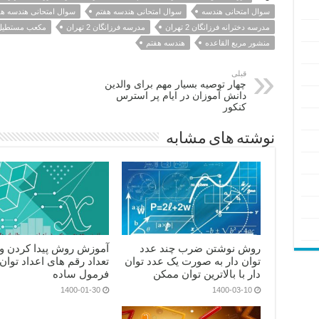
سوال امتحانی هندسه
سوال امتحانی هندسه هفتم
سوال امتحانی هندسه هفتم م
مدرسه دخترانه فرزانگان 2 تهران
مدرسه فرزانگان 2 تهران
مکعب مستطیل
منشور مربع القاعده
هندسه هفتم
قبلی
چهار توصیه بسیار مهم برای والدین
دانش آموزان در ایام پر استرس
کنکور
نوشته های مشابه
روش نوشتن ضرب چند عدد
آموزش روش پیدا کردن و 
توان دار به صورت یک عدد توان
تعداد رقم های اعداد توان د
دار با بالاترین توان ممکن
فرمول ساده
1400-01-30
1400-03-10