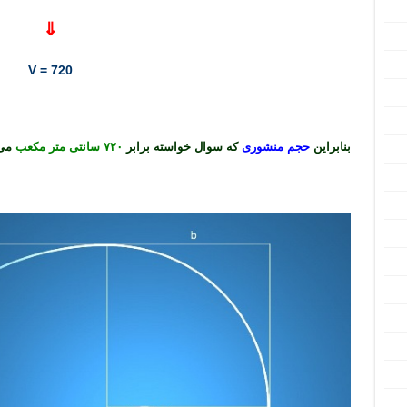
⇓
V = 720
بنابراین
حجم منشوری
که سوال خواسته برابر
۷۲۰ سانتی متر مکعب
می 