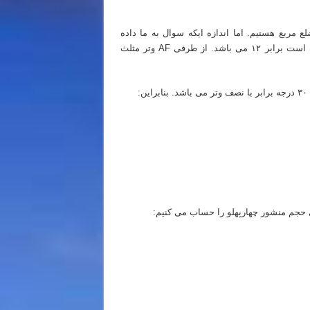
 مربع هستیم. اما اندازه ایکه سوال به ما داده
اندازه شعاع دایره است که ۶ می باشد. پس اندازه AF که قطر دایره است برابر ۱۲ می باشد. از طرفی AF وتر مثلث
: