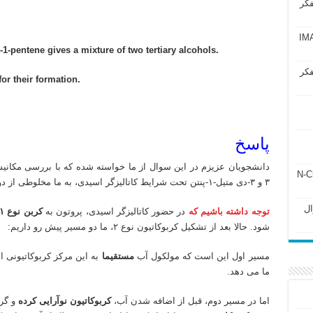
فکر
آزمون IMAT 2025
-1-pentene gives a mixture of two tertiary alcohols.
فکر
or their formation.
تدریس خصوصی آنلاین شیمی آلی شیمی معدنی شیمی عمومی شیمی دارویی شیمی ارگانیک دانشگاه های داخل و خارج
پاسخ
دانشجویان عزیزم در این سوال از ما خواسته شده که با بررسی مکانی
ل ۲۴۳ فصل ۲ جزوه N-Chem
۳ و ۳-دی متیل-۱-پنتن تحت شرایط کاتالیزگر اسیدی، به ما مخلوطی از دو محصول می دهد
Subato – سوال
توجه داشته باشیم که
در حضور کاتالیزگر اسیدی، پروتون به
کربن نوع ۱
شود. حالا بعد از تشکیل کربوکاتیون نوع ۲، ما دو مسیر پیش رو داریم:
مسیر اول این است که مولکول آب
مستقیما
به این مرکز کربوکاتیونی
ما می دهد.
اما در مسیر دوم، قبل از اضافه شدن آب،
کربوکاتیون نوآرایی کرده
و گرو