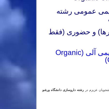
یمی عمومی رشته
رها) و حضوری (فقط
دکتر مهدی نباتی – استاد شیمی آلی (Organic
 کشور
 کشور
شجویان عزیزم در
رشته داروسازی دانشگاه ورشو
 کشور