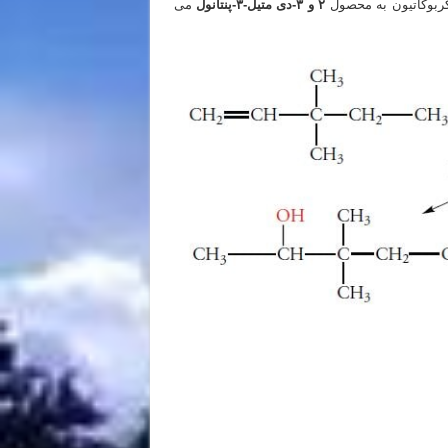
 کربوکاتیون به محصول
۲ و ۳-دی متیل-۳-پنتانول
می