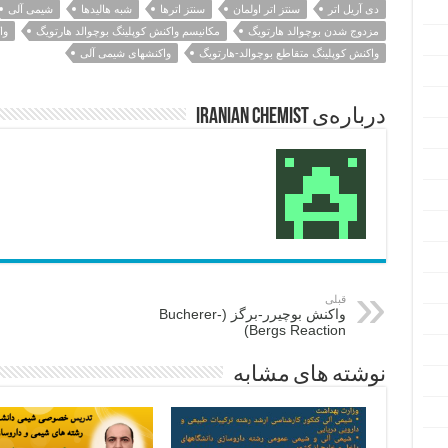
دی آریل اتر
سنتز اتر اولمان
سنتز اترها
شبه هالیدها
شیمی آلی
مزدوج شدن بوچوالد هارتویگ
مکانیسم واکنش کوپلینگ بوچوالد هارتویگ
وا
واکنش کوپلینگ متقاطع بوچوالد-هارتویگ
واکنشهای شیمی آلی
درباره‌ی Iranian Chemist
قبلی
واکنش بوچیرر-برگز (Bucherer-
Bergs Reaction)
نوشته های مشابه