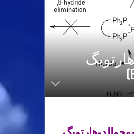
ارتویگ
وچوالد-هارتویگ