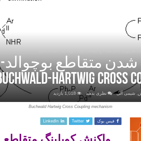
Buchwald-Hartwig Cros)
شدن متقاطع بوچوالد-ه
ش
,
شیمی آلی
نظری بدهید
1,618 بازدید
Buchwald Hartwig Cross Coupling mechanism
فیس بوک
Twitter
LinkedIn
واکنش کوپلینگ متقاطع ب