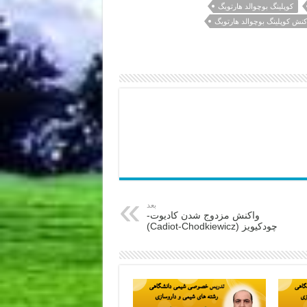
کوپلینگ بوچوالد هارتویگ
کنش کوپلینگ بوچوالد هارتویگ
بعد
واکنش مزدوج شدن کادیوت-
چودکیویز (Cadiot-Chodkiewicz)