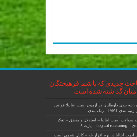
حث جدیدی که با شما فرهیختگان
میان گذاشته شده است
 رتبه بندی داوطلبان در آزمون آیمت ایتالیا؛ قوانین
ه بندی IMAT – رنک بندی
ه سوالات آیمت ایتالیا – استدلال و منطق – تفکر
Logical reas – پارت ۸
ل آیمت ایتالیا در نرم افزار بله – کانال شیمی آیمت