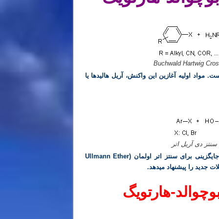
Buchwald Hartwig Cros
. مواد اولیه آغازین این واکنش، آریل هالیدها یا
سنتز دی آریل اتر
اخیرا توجه زیادی به سنتز اترها و مخصوصا دی آریل اترها به عنوان جایگزینی برای سنتز اتر اولمان (Ullmann Ether
وچوالد-هارتویگ