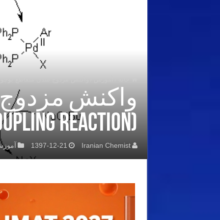
خانه
/
آموزش
/
واکنش مزدوج شدن متقاطع بوچوالد-هارتویگ (s Coupling Reaction
واکنش مزدوج 
(Buchwald-Hartwig Cross Coupling Reaction)
Iranian Chemist
1397-12-21
آموز