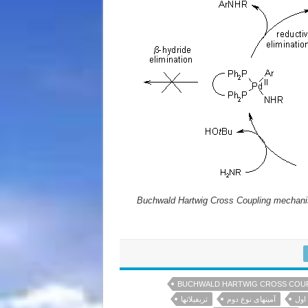
Buchwald Hartwig Cross Coupling mechan
BUCHWALD HARTWIG CROSS COUP
 اول
آمینهای نوع دوم
تریفیلاتها