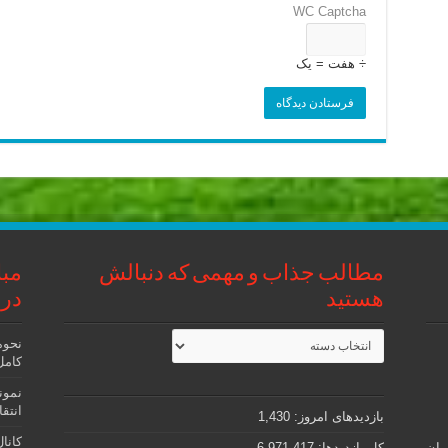
WC Captcha
÷ هفت = یک
مطالب جذاب و مهمی که دنبالش
مبا
هستید
در 
مطالب
نحوه
جذاب
کامل رتب
و
مهمی
نمون
که
دنبالش
انتقادی – oning
بازدیدهای امروز:
1,430
هستید
کانا
ران
کل بازدیدها:
6,971,417