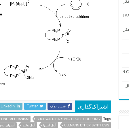
فکر
آزمون IMAT 2025
فکر
ل ۲۴۳ فصل ۲ جزوه N-Chem
ism
Subato – سوال
فیس بوک
Twitter
LinkedIn
اشتراک‌گذاری
Tags
LING MECHANISM
BUCHWALD HARTWIG CROSS COUPLING
ULLMANN ETHER SYNTHESIS
آریل آمینها
آریل هالید
آمینهای نوع