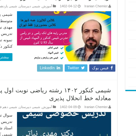
Iranian Chemist
1402-04-12
آموزش
,
شیمی دبیرستان
,
شیمی یازدهم
شیمی ی
متوسط ت
مهدی نب
تدریس ش
نمونه ت
کنکور د
بیشتر 
فیس بوک
Twitter
LinkedIn
معادله خط انحلال پذیری
Iranian Chemist
1402-04-09
آموزش
,
شیمی دبیرستان
,
شیمی دهم 
سوال تع
تدریس خ
استاد ش
شیمی کن