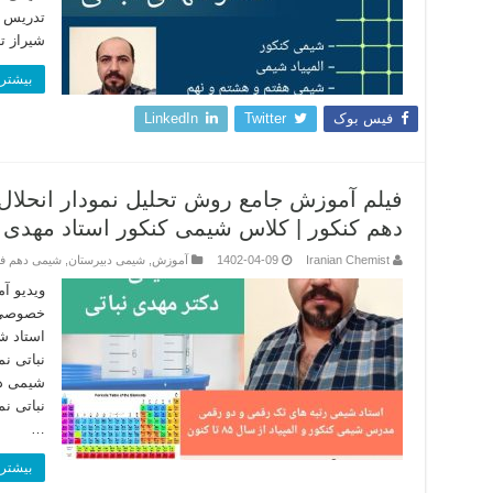
تدریس 
شیراز ت
بیشتر 
فیس بوک
Twitter
LinkedIn
دهم کنکور | کلاس شیمی کنکور استاد مهدی ن
Iranian Chemist
1402-04-09
آموزش
,
شیمی دبیرستان
,
شیمی دهم 
ویدیو آ
خصوصی ش
استاد ش
نباتی ن
شیمی دک
نباتی ن
…
بیشتر 