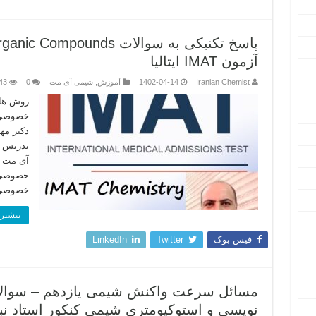
آزمون IMAT ایتالیا
Iranian Chemist
1402-04-14
آموزش
,
شیمی آی مت
0
43
روش های
دکتر مهد
تدریس 
خصوصی 
خصوصی IMAT
بیشتر 
فیس بوک
Twitter
LinkedIn
مسائل سرعت واکنش شیمی یازدهم – سوالات
نویسی و استوکیومتری شیمی کنکور استاد نب