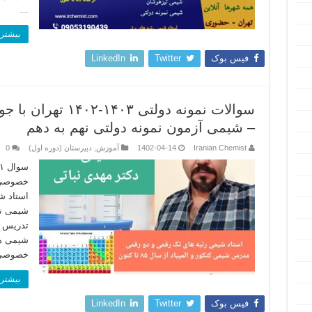
…
بیشتر 
فیس بوک
Twitter
LinkedIn
– شیمی آزمون نمونه دولتی نهم به دهم
Iranian Chemist
1402-04-14
آموزش
,
دبیرستان (دوره اول)
0
خصوصی ش
استاد ش
شیمی ت
تدریس 
شیمی ه
خصوصی 
بیشتر 
فیس بوک
Twitter
LinkedIn