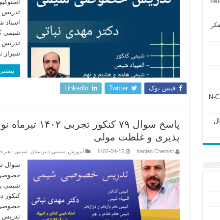
آزمون IMAT 2025
استوکیو
تدریس خ
استاد ش
فکر
شیمی کن
تدریس 
شیراز ت
بیشتر 
فیس بوک
Twitter
LinkedIn
ل ۲۴۳ فصل ۲ جزوه N-Chem
Subato – سوال
پاسخ سوال ۷۹ کنک
پذیری و غلظت مولی
Iranian Chemist
1402-04-15
آموزش
,
شیمی دبیرستان
,
شیمی دهم 
سوال تر
خصوصی ش
شیمی رت
کنکور د
خصوصی 
تدریس آ