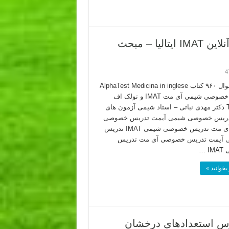
نمونه تدریس شیمی آیمت – دوره خصوصی آنلاین IMAT ایتالیا – مبحث
4
پاسخ سوال ۹۶۰ کتاب AlphaTest Medicina in inglese
تدریس خصوصی شیمی آی مت IMAT و تولک اف
TOLC-F دکتر مهدی نباتی – استاد شیمی آزمون های
ا تدریس خصوصی شیمی آیمت تدریس خصوصی
شیمی آی مت تدریس خصوصی شیمی IMAT تدریس
آیمت تدریس خصوصی آی مت تدریس
 …
بخوانید »
هم مدارس استعدادهای درخشان