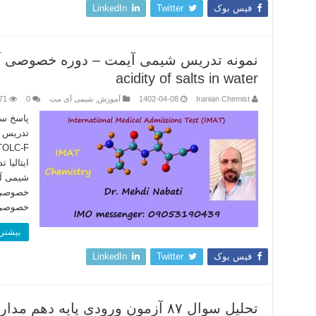
فیس بوک
Twitter
LinkedIn
acidity of salts in water
Iranian Chemist
1402-04-08
آموزش
,
شیمی آی مت
0
71
ایتالی
خصوصی 
خصوصی IMAT
بیشتر 
فیس بوک
Twitter
LinkedIn
تحلیل سوال ۸۷ آزمون ورودی پایه د