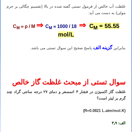
غلظت آب خالص از فرمول تستی گفته شده در بالا (تقسیم چگالی بر جرم
مولی) به دست می آید:
⇒
⇒
C
= 55.55
C
= ρ / M
C
= 1000 / 18
M
M
M
mol/L
گزینه الف
بنابراین
پاسخ صحیح این سوال تستی می باشد.
تدریس خصوصی شیمی کنکور در شیراز تدریس شیمی کنکور در شیراز تدریس خصوصی شیمی در شیراز تدریس شیمی در
شیراز تدریس آنلاین شیمی کنکور در شیراز
سوال تستی از مبحث غلظت گاز خالص
غلظت گاز اکسیژن در فشار ۳ اتمسفر و دمای ۲۷ درجه سانتی گراد چند
گرم بر لیتر است؟
(R=0.0821 L.atm/mol.K)
الف: ۳٫۹