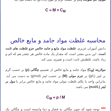
C = M × C
M
تدریس خصوصی شیمی کنکور در شیراز تدریس شیمی کنکور در شیراز تدریس خصوصی شیمی در شیراز تدریس شیمی در
شیراز تدریس آنلاین شیمی کنکور در شیراز
محاسبه غلظت مواد جامد و مایع خالص
دانش آموزان عزیزم،
غلظت مواد مایع و جامد خالص جزو غلظت های ثابت
است.
این بدین معنی است که مقدار یک ماده خالص هر چقدر هم که کم و
زیاد باشد، غلظتش ثابت است و تغییری نمی کند.
مولاریته (C
)
مواد جامد و مایع خالص از تقسیم
چگالی (ρ)
بر حسب گرم
M
بر لیتر (g/L) بر
جرم مولی (M)
بر حسب لیتر (g/mol) به دست می آید.
بنابراین واحد یا یکای غلظت مولی مواد جامد و مایع خالص برابر با
مول بر
لیتر (mol/L)
می باشد.
C
= ρ / M
M
***
توجه شود که چون چگالی به فشار و دما وابسته است و چگالی یک