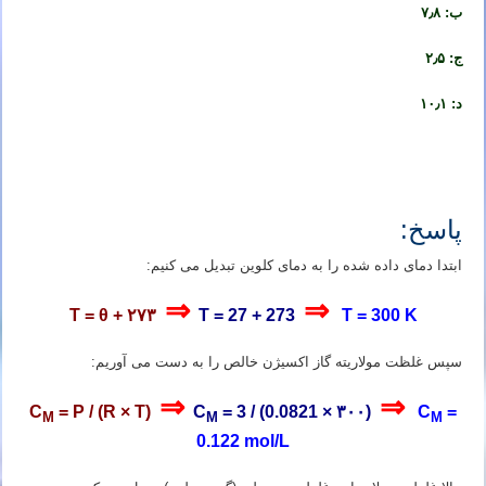
ب: ۷٫۸
ج: ۲٫۵
د: ۱۰٫۱
تدریس خصوصی شیمی کنکور در شیراز تدریس شیمی کنکور در شیراز تدریس خصوصی شیمی در شیراز تدریس شیمی در
شیراز تدریس آنلاین شیمی کنکور در شیراز
پاسخ:
ابتدا دمای داده شده را به دمای کلوین تبدیل می کنیم:
⇒
⇒
T = θ + ۲۷۳
T = 27 + 273
T = 300 K
سپس غلظت مولاریته گاز اکسیژن خالص را به دست می آوریم:
⇒
⇒
C
= P / (R × T)
C
= 3 / (0.0821 × ۳۰۰)
C
=
M
M
M
0.122 mol/L