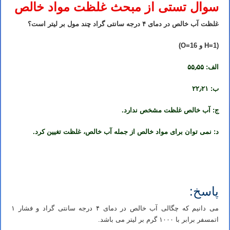
سوال تستی از مبحث غلظت مواد خالص
غلظت آب خالص در دمای ۴ درجه سانتی گراد چند مول بر لیتر است؟
(H=1 و O=16)
الف: ۵۵٫۵۵
ب: ۲۲٫۲۱
ج: آب خالص غلظت مشخص ندارد.
د: نمی توان برای مواد خالص از جمله آب خالص، غلظت تغیین کرد.
تدریس خصوصی شیمی کنکور در شیراز تدریس شیمی کنکور در شیراز تدریس خصوصی شیمی در شیراز تدریس شیمی در
شیراز تدریس آنلاین شیمی کنکور در شیراز
پاسخ:
می دانیم که چگالی آب خالص در دمای ۴ درجه سانتی گراد و فشار ۱
اتمسفر برابر با ۱۰۰۰ گرم بر لیتر می باشد.