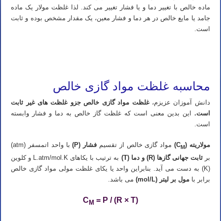
ماده خالص با تغییر دما و یا فشار تغییر می کند. لذا غلظت مولار یک ماده
جامد یا مایع خالص در هر دما و فشار معین، یک مقدار مشخص بوده و ثابت
است.
تدریس خصوصی شیمی کنکور در شیراز تدریس شیمی کنکور در شیراز تدریس خصوصی شیمی در شیراز تدریس شیمی در
شیراز تدریس آنلاین شیمی کنکور در شیراز
محاسبه غلظت مواد گازی خالص
دانش آموزان عزیزم،
غلظت مواد گازی خالص جزو غلظت های غیر ثابت
است.
این بدین معنی است که غلظت گاز خالص به دما و فشار وابسته
است.
مولاریته (C
)
مواد گازی خالص از تقسیم
فشار (P)
با واحد اتمسفر (atm)
M
بر
ثابت جهانی گازها (R) و دما (T)
به ترتیب با یکاهای L.atm/mol.K و کلوین
(K) به دست می آید. بنابراین واحد یا یکای غلظت مولی مواد گازی خالص
برابر با
مول بر لیتر (mol/L)
می باشد.
C
= P / (R × T)
M