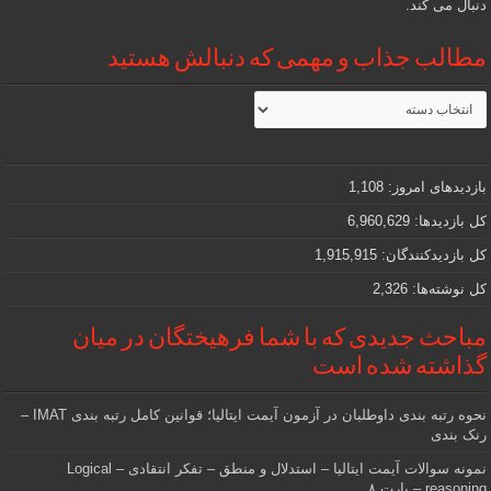
دنبال می کند.
مطالب جذاب و مهمی که دنبالش هستید
مطالب
جذاب
و
مهمی
که
دنبالش
بازدیدهای امروز:
1,108
هستید
کل بازدیدها:
6,960,629
کل بازدیدکنند‌گان:
1,915,915
کل نوشته‌ها:
2,326
مباحث جدیدی که با شما فرهیختگان در میان
گذاشته شده است
نحوه رتبه بندی داوطلبان در آزمون آیمت ایتالیا؛ قوانین کامل رتبه بندی IMAT –
رنک بندی
نمونه سوالات آیمت ایتالیا – استدلال و منطق – تفکر انتقادی – Logical
reasoning – پارت ۸