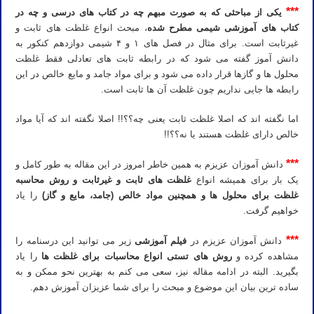
***
یکی از مباحثی که به صورت مبهم چه در کتاب های درسی و چه در
کتاب های آموزشی شیمی مطرح شده
، مبحث انواع غلظت های ثابت و
غیرثابت است. برای مثال در فصل های ۱ و ۴ شیمی دوازدهم کنکور به
دانش آموز گفته می شود که در رابطه ثابت های تعادلی فقط غلظت
محلول ها و گازها قرار داده می شود و برای مواد جامد و مایع خالص در این
رابطه ها جایی نداریم چون غلظت آن ها ثابت است.
اما نگفته اند که اصلا غلظت ثابت یعنی چه؟؟!! اصلا نگفته اند که آیا مواد
خالص دارای غلظت هستند یا نه؟؟!!
***
دانش آموزان عزیزم به همین خاطر امروز در این مقاله به طور کامل و
یک بار برای همیشه انواع
غلظت های ثابت و غیرثابت و روش محاسبه
غلظت برای محلول ها و همچنین مواد خالص (جامد، مایع و گاز)
را یاد
خواهیم گرفت.
***
دانش آموزان عزیزم در
فیلم آموزشی
زیر می توانید این درسنامه را
مشاهده کرده و
روش های تستی انواع محاسبات برای غلظت ها
را یاد
بگیرید. البته در ادامه مقاله نیز، سعی می کنم به بهترین نحو ممکن و به
ساده ترین بیان این موضوع و مبحث را برای شما عزیزان آموزش دهم.