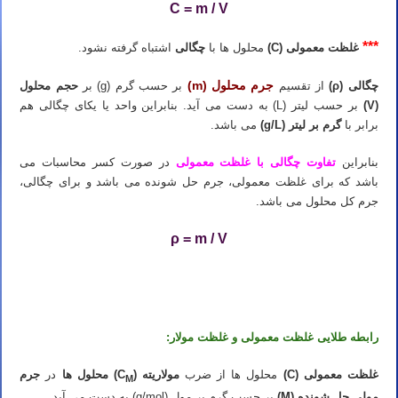
C = m / V
***
غلظت معمولی (C)
محلول ها با
چگالی
اشتباه گرفته نشود.
جرم محلول
(m)
چگالی (ρ)
از تقسیم
بر حسب گرم (g) بر
حجم محلول
(V)
بر حسب لیتر (L) به دست می آید. بنابراین واحد یا یکای چگالی هم
برابر با
گرم بر لیتر (g/L)
می باشد.
بنابراین
تفاوت چگالی با غلظت معمولی
در صورت کسر محاسبات می
باشد که برای غلظت معمولی، جرم حل شونده می باشد و برای چگالی،
جرم کل محلول می باشد.
ρ = m / V
تدریس خصوصی شیمی کنکور در شیراز تدریس شیمی کنکور در شیراز تدریس خصوصی شیمی در شیراز تدریس شیمی در
شیراز تدریس آنلاین شیمی کنکور در شیراز
رابطه طلایی غلظت معمولی و غلظت مولار:
غلظت معمولی (C)
محلول ها از ضرب
مولاریته (C
)
محلول ها
در
جرم
M
مولی حل شونده (M)
بر حسب گرم بر مول (g/mol) به دست می آید.