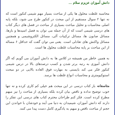
دانش آموزان عزیزم سلام …
محاسبه غلظت محلول ها یکی از مباحث بسیار مهم شیمی کنکور است که
نه تنها ۲ سوال مستقیم از این مبحث در کنکور طرح می شود، بلکه پایه
اصلی محاسبات و تحلیل مباحث بسیاری از مباحث در فصل های دیگر کتاب
های درسی شیمی است که از آن جمله می توان به فصل اسیدها و بازها،
مسائل صابون ها، مسائل ترکیبات آلی، مسائل الکتروشیمی و همچنین
مسائل واکنش های تعادلی است. یعنی می توان گفت که حداقل ۶ مساله
از این مباحث بر پایه محاسبات غلظت محلول ها است.
به همین خاطر من همیشه در کلاس ها به دانش آموزان می گویم که اگر
دانش آموزی به رتبه برتر شدن و کسب درصدهای بالا در درس شیمی
کنکور فکر می کند بایستی به مهارت فوق العاده بالایی در دو مبحث
استوکیومتری و محاسبات انواع غلظت ها برسد.
متاسفانه
باز کتاب درسی در این مبحث هم خیلی کم کاری کرده و نه تنها
خوب توضیح نداده و ناقص بیان کرده بلکه بسیاری از مباحث را نیز مبهم
مطرح کرده است. فکر کنم طراحان محترم کتاب های درسی این تفکر را
دارند که دانش آموزان، شیمیدان به دنیا می آیند و خودشان با خواندن این
حجم از مباحث ناقص و مبهم به یادگیری کامل دست پیدا می کنند.