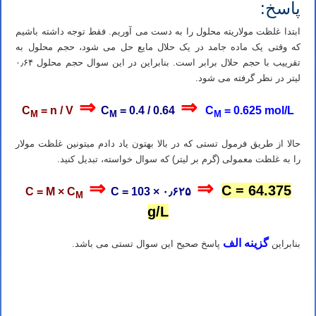
پاسخ:
ابتدا غلظت مولاریته محلول را به دست می آوریم. فقط توجه داشته باشیم
که وقتی یک ماده جامد در یک حلال مایع حل می شود، حجم محلول به
تقرییب با حجم حلال برابر است. بنابراین در این سوال حجم محلول ۰٫۶۴
لیتر در نظر گرفته می شود.
⇒
⇒
C
= n / V
C
= 0.4 / 0.64
C
= 0.625 mol/L
M
M
M
حالا از طریق فرمول تستی که در بالا بهتون یاد دادم میتونین غلظت مولار
را به غلظت معمولی (گرم بر لیتر) که سوال خواسته، تبدیل کنید.
⇒
⇒
C = 64.375
C = M × C
C = 103 × ۰٫۶۲۵
M
g/L
گزینه الف
بنابراین
پاسخ صحیح این سوال تستی می باشد.
تدریس خصوصی شیمی کنکور در شیراز تدریس شیمی کنکور در شیراز تدریس خصوصی شیمی در شیراز تدریس شیمی در
شیراز تدریس آنلاین شیمی کنکور در شیراز