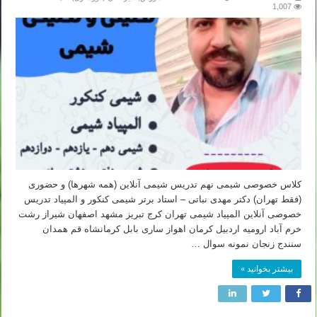
1,007
کلاس خصوصی شیمی نهم تدریس شیمی آنلاین (همه شهرها) و حضوری
(فقط تهران) دکتر مهدی نباتی – استاد برتر شیمی کنکور و المپیاد تدریس
خصوصی آنلاین المپیاد شیمی تهران کرج تبریز مشهد اصفهان شیراز رشت
خرم آباد ارومیه اردبیل کرمان اهواز ساری بابل کرمانشاه قم همدان
سنندج زنجان نمونه سوال …
بیشتر بخوانید »