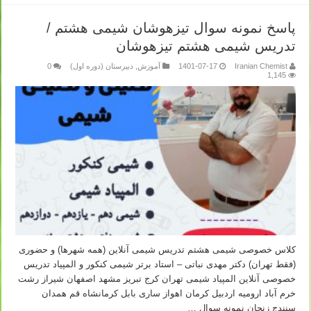
پاسخ نمونه سوال تیزهوشان شیمی هشتم /
تدریس شیمی هشتم تیزهوشان
Iranian Chemist
1401-07-17
آموزش
,
دبیرستان (دوره اول)
0
1,145
کلاس خصوصی شیمی هشتم تدریس شیمی آنلاین (همه شهرها) و حضوری
(فقط تهران) دکتر مهدی نباتی – استاد برتر شیمی کنکور و المپیاد تدریس
خصوصی آنلاین المپیاد شیمی تهران کرج تبریز مشهد اصفهان شیراز رشت
خرم آباد ارومیه اردبیل کرمان اهواز ساری بابل کرمانشاه قم همدان
سنندج زنجان نمونه سوال …