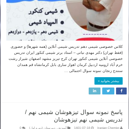
کلاس خصوصی شیمی دهم تدریس شیمی آنلاین (همه شهرها) و حضوری
(فقط تهران) دکتر مهدی نباتی – استاد برتر شیمی کنکور ایران تدریس
خصوصی آنلاین شیمی کنکور تهران کرج تبریز مشهد اصفهان شیراز رشت
خرم آباد ارومیه اردبیل کرمان اهواز ساری بابل کرمانشاه قم همدان
سنندج زنجان نمونه سوال احتمالی …
بیشتر بخوانید »
پاسخ نمونه سوال تیزهوشان شیمی نهم /
تدریس شیمی نهم تیزهوشان
Iranian Chemist
1401-07-18
آموزش
,
دبیرستان (دوره اول)
0