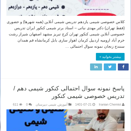
کلاس خصوصی شیمی یازدهم تدریس شیمی آنلاین (همه شهرها) و حضوری
(فقط تهران) دکتر مهدی نباتی – استاد برتر شیمی کنکور ایران تدریس
خصوصی آنلاین شیمی کنکور تهران کرج تبریز مشهد اصفهان شیراز رشت
خرم آباد ارومیه اردبیل کرمان اهواز ساری بابل کرمانشاه قم همدان
سنندج زنجان نمونه سوال احتمالی …
بیشتر بخوانید »
پاسخ نمونه سوال احتمالی کنکور شیمی دهم /
تدریس خصوصی شیمی کنکور
Iranian Chemist
1401-07-21
آموزش
,
شیمی دبیرستان
0
611