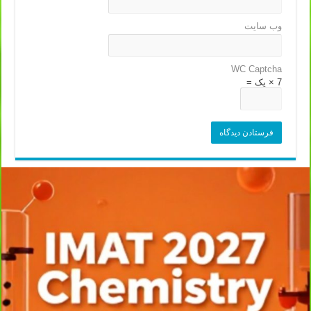
وب‌ سایت
WC Captcha
7 × یک =