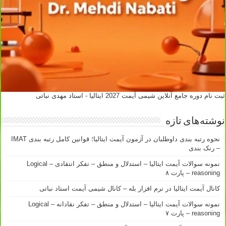
ثبت نام دوره جامع آنلاین شیمی آیمت 2027 ایتالیا - استاد مهدی نباتی
نوشته‌های تازه
نحوه رتبه بندی داوطلبان در آزمون آیمت ایتالیا؛ قوانین کامل رتبه بندی IMAT
– رنک بندی
نمونه سوالات آیمت ایتالیا – استدلال و منطق – تفکر انتقادی – Logical
reasoning – پارت ۸
کانال آیمت ایتالیا در نرم افزار بله – کانال شیمی آیمت استاد نباتی
نمونه سوالات آیمت ایتالیا – استدلال و منطق – تفکر نقادانه – Logical
reasoning – پارت ۷