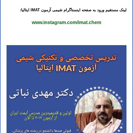
لینک مستقیم ورود به صفحه اینستاگرام شیمی آزمون IMAT ایتالیا:
www.instagram.com/imat.chem
کلاس IMAT ایتالیا استاد IMAT ایتالیا مدرس IMAT ایتالیا تدریس IMAT ایتالیا آموزش IMAT ایتالیا معلم IMAT ایتالیا کلاس IMAT ایتالیا