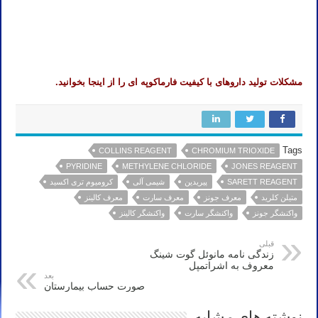
مشکلات تولید داروهای با کیفیت فارماکوپه ای را از اینجا بخوانید.
Tags
COLLINS REAGENT
CHROMIUM TRIOXIDE
PYRIDINE
METHYLENE CHLORIDE
JONES REAGENT
SARETT REAGENT
پیریدین
شیمی آلی
کرومیوم تری اکسید
متیلن کلرید
معرف جونز
معرف سارت
معرف کالینز
واکنشگر جونز
واکنشگر سارت
واکنشگر کالینز
قبلی
زندگی نامه مانوئل گوت شینگ
معروف به اشراتمپل
بعد
صورت حساب بیمارستان