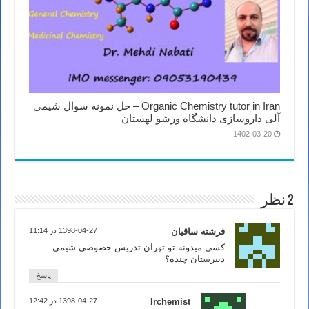
Organic Chemistry tutor in Iran – حل نمونه سوال شیمی
آلی داروسازی دانشگاه ورشو لهستان
1402-03-20
2 نظر
فرشته ساقیان
1398-04-27 در 11:14
کسی میدونه تو تهران تدریس خصوصی شیمی
دبیرستان چنده؟
پاسخ
Irchemist
1398-04-27 در 12:42