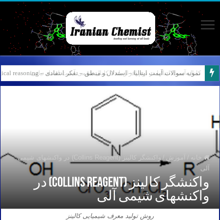
کانال آیمت ایتالیا در نرم افزار بله – کانال شیمی آیمت استاد نباتی
خانه
/
آموزش
/
واکنشگر کالینز (Collins Reagent) در واکنشهای شیمی
آلی
واکنشگر کالینز (Collins Reagent) در
واکنشهای شیمی آلی
روش تولید معرف شیمیایی کالینز