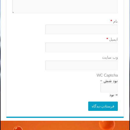
نام
*
ایمیل
*
وب‌ سایت
WC Captcha
نود شش −
= نود