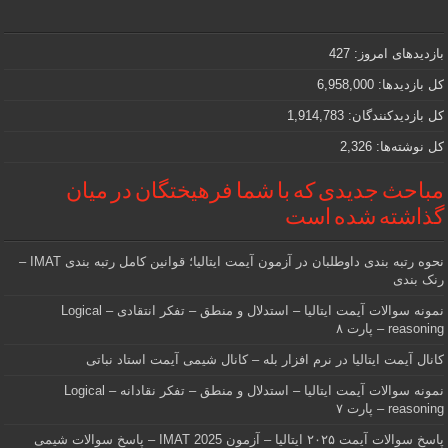
و
مهمی
که
دنبالش
بازدیدهای امروز:
427
هستید
کل بازدیدها:
6,958,000
کل بازدیدکنند‌گان:
1,914,783
کل نوشته‌ها:
2,326
مباحث جدیدی که با شما فرهیختگان در میان
گذاشته شده است
نحوه رتبه بندی داوطلبان در آزمون آیمت ایتالیا؛ قوانین کامل رتبه بندی IMAT –
رنک بندی
نمونه سوالات آیمت ایتالیا – استدلال و منطق – تفکر انتقادی – Logical
reasoning – پارت ۸
کانال آیمت ایتالیا در نرم افزار بله – کانال شیمی آیمت استاد نباتی
نمونه سوالات آیمت ایتالیا – استدلال و منطق – تفکر نقادانه – Logical
reasoning – پارت ۷
پاسخ سوالات آیمت ۲۰۲۵ ایتالیا – آزمون IMAT 2025 – پاسخ سوالات شیمی