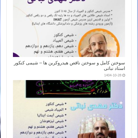
سوختن کامل و سوختن ناقص هیدروکربن ها – شیمی کنکور
استاد نباتی
1404-10-28