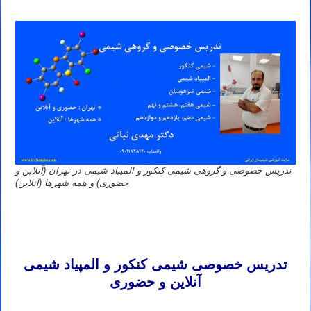
تدریس خصوصی و گروهی شیمی کنکور و المپیاد شیمی در تهران (آنلاین و
حضوری) و همه شهرها (آنلاین)
نورآباد فیروزآباد آران و بیدگل باقرشهر چالوس ماهدشت لار مشکین دشت نکا زرند بندر کنگان آبیک سراوان بابلسر اسفراین
پیشوا آباده دامغان گلپایگان صالحیه کامیاران بروجن دهدشت خاش تایباد کوت عبدالله زرین شهر اسدآباد هشتگرد تنکابن خرمدره
اقبالیه جوانرود هشتپر صباشهر بندر ترکمن چناران علی آباد کتول کهنوج حمیدیا شهر بابک آستارا سوسنگرد
تدریس خصوصی شیمی کنکور و المپیاد شیمی
آنلاین و حضوری