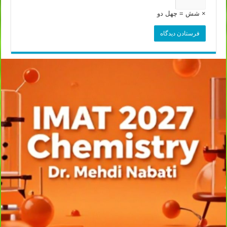
× شش = چهل دو