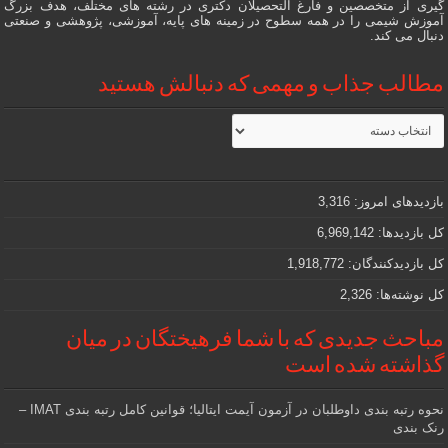
گیری از متخصصین و فارغ التحصیلان دکتری در رشته های مختلف، هدف بزرگ
آموزش شیمی را در همه سطوح در زمینه های پایه، آموزشی، پژوهشی و صنعتی
دنبال می کند.
مطالب جذاب و مهمی که دنبالش هستید
مطالب
جذاب
و
مهمی
که
دنبالش
بازدیدهای امروز:
3,316
هستید
کل بازدیدها:
6,969,142
کل بازدیدکنند‌گان:
1,918,772
کل نوشته‌ها:
2,326
مباحث جدیدی که با شما فرهیختگان در میان
گذاشته شده است
نحوه رتبه بندی داوطلبان در آزمون آیمت ایتالیا؛ قوانین کامل رتبه بندی IMAT –
رنک بندی