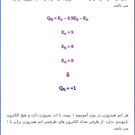
می باشد.
Q
= E
– 0.5E
– E
N
v
b
n
E
= 5
v
E
= 8
b
E
= 0
n
⇓
Q
= +1
N
هر اتم هیدروژن در یون آمونیوم ۱ پیوند با ات نیتروژن دارد و هیچ الکترون
ناپیوندی ندارد. از طرفی تعداد الکترون های ظرفیتی اتم هیدروژن برابر با ۱
می باشد.