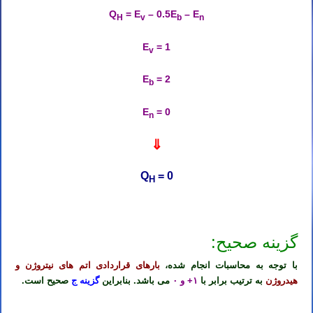
Q
= E
– 0.5E
– E
H
v
b
n
E
= 1
v
E
= 2
b
E
= 0
n
⇓
Q
= 0
H
گزینه صحیح:
با توجه به محاسبات انجام شده،
بارهای قراردادی اتم های نیتروژن و
هیدروژن
به ترتیب برابر با
۱+ و ۰
می باشد. بنابراین
گزینه ج
صحیح است.