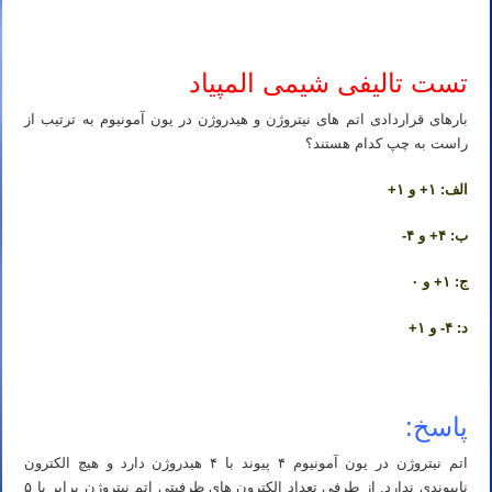
تست تالیفی شیمی المپیاد
بارهای قراردادی اتم های نیتروژن و هیدروژن در یون آمونیوم به ترتیب از
راست به چپ کدام هستند؟
الف: ۱+ و ۱+
ب: ۴+ و ۴-
ج: ۱+ و ۰
د: ۴- و ۱+
پاسخ:
اتم نیتروژن در یون آمونیوم ۴ پیوند با ۴ هیدروژن دارد و هیچ الکترون
ناپیوندی ندارد. از طرفی تعداد الکترون های ظرفیتی اتم نیتروژن برابر با ۵