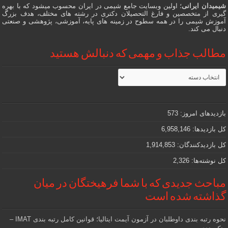
شیمیدان ایرانی
؛ اولین وبسایت جامع شیمی در ایران محسوب میشود که با بهره
گیری از متخصصین و فارغ التحصیلان دکتری در رشته های مختلف، هدف بزرگ
آموزش شیمی را در همه سطوح در زمینه های پایه، آموزشی، پژوهشی و صنعتی
دنبال می کند.
مطالب جذاب و مهمی که دنبالش هستید
مطالب
جذاب
و
مهمی
که
دنبالش
بازدیدهای امروز:
573
هستید
کل بازدیدها:
6,958,146
کل بازدیدکنند‌گان:
1,914,853
کل نوشته‌ها:
2,326
مباحث جدیدی که با شما فرهیختگان در میان
گذاشته شده است
نحوه رتبه بندی داوطلبان در آزمون آیمت ایتالیا؛ قوانین کامل رتبه بندی IMAT –