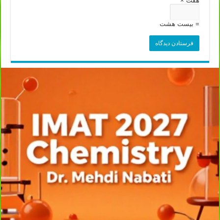
هفت ×
= بیست هشت