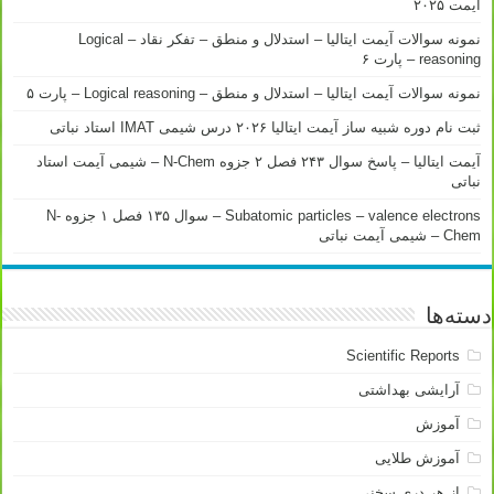
آیمت ۲۰۲۵
نمونه سوالات آیمت ایتالیا – استدلال و منطق – تفکر نقاد – Logical
reasoning – پارت ۶
نمونه سوالات آیمت ایتالیا – استدلال و منطق – Logical reasoning – پارت ۵
ثبت نام دوره شبیه ساز آیمت ایتالیا ۲۰۲۶ درس شیمی IMAT استاد نباتی
آیمت ایتالیا – پاسخ سوال ۲۴۳ فصل ۲ جزوه N-Chem – شیمی آیمت استاد
نباتی
Subatomic particles – valence electrons – سوال ۱۳۵ فصل ۱ جزوه N-
Chem – شیمی آیمت نباتی
دسته‌ها
Scientific Reports
آرایشی بهداشتی
آموزش
آموزش طلایی
از هر دری سخنی