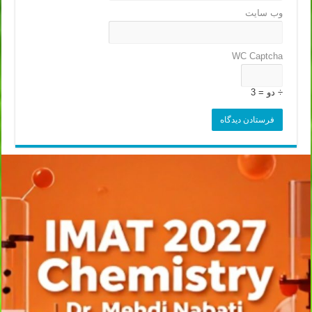
وب‌ سایت
WC Captcha
÷ دو = 3