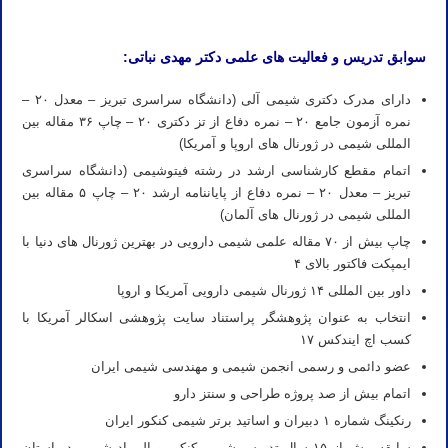
سوابق تدریس و فعالیت های علمی دکتر مهدی نباتی:
دارای مدرک دکتری شیمی آلی (دانشگاه سراسری تبریز – معدل ۲۰ –
نمره آزمون جامع ۲۰ – نمره دفاع از تز دکتری ۲۰ – چاپ ۳۶ مقاله بین
المللی شیمی در ژورنال های اروپا و آمریکا)
اتمام مقطع کارشناسی ارشد در رشته فیتوشیمی (دانشگاه سراسری
تبریز – معدل ۲۰ – نمره دفاع از پایاننامه ارشد ۲۰ – چاپ ۵ مقاله بین
المللی شیمی در ژورنال های آلمان)
چاپ بیش از ۷۰ مقاله علمی شیمی دارویی در بهترین ژورنال های دنیا با
ایمپکت فاکتور بالای ۴
داور بین المللی ۱۴ ژورنال شیمی دارویی آمریکا و اروپا
انتخاب به عنوان پژوهشگر پراستناد سایت پژوهشی اسکالر آمریکا با
کسب اچ ایندکس ۱۷
عضو دائمی و رسمی انجمن شیمی و مهندسی شیمی ایران
اتمام بیش از صد پروژه طراحی و سنتز دارو
رنکینگ شماره ۱ دبیران و اساتید برتر شیمی کنکور ایران
سابقه بیش از ۱۵ سال تدریس شیمی کنکور و المپیاد شیمی در استان