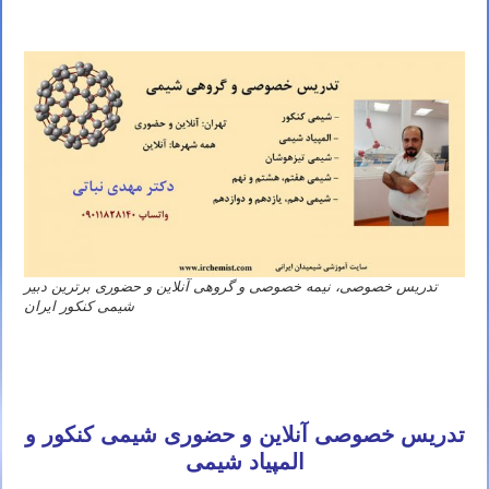
تدریس خصوصی، نیمه خصوصی و گروهی آنلاین و حضوری برترین دبیر
شیمی کنکور ایران
معلم شیمی کنکور ۱۴۰۲ تهران مشهد اصفهان کرج شیراز تبریز قم اهواز کرمانشاه ارومیه رشت زاهدان همدان کرمان یزد اردبیل
بندرعباس اراک اسلامشهر زنجان قزوین سنندج خرم آباد گرگان ساری شهریار شهر قدس کاشان ملارد دزفول نیشابور بابل
خمینی شهر سبزوار گلستان آمل پاکدشت نجف آباد بروجرد آبادان قرچک بجنورد ورامین بوشهر ساوه
تدریس خصوصی آنلاین و حضوری شیمی کنکور و
المپیاد شیمی