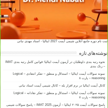
ثبت نام دوره جامع آنلاین شیمی آیمت 2027 ایتالیا - استاد مهدی نباتی
نوشته‌های تازه
نحوه رتبه بندی داوطلبان در آزمون آیمت ایتالیا؛ قوانین کامل رتبه بندی IMAT
– رنک بندی
نمونه سوالات آیمت ایتالیا – استدلال و منطق – تفکر انتقادی – Logical
reasoning – پارت ۸
کانال آیمت ایتالیا در نرم افزار بله – کانال شیمی آیمت استاد نباتی
نمونه سوالات آیمت ایتالیا – استدلال و منطق – تفکر نقادانه – Logical
reasoning – پارت ۷
پاسخ سوالات آیمت ۲۰۲۵ ایتالیا – آزمون IMAT 2025 – پاسخ سوالات شیمی