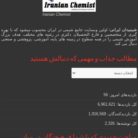
Iranian Chemist
شیمیدان ایرانی
؛ اولین وبسایت جامع شیمی در ایران محسوب میشود که با بهره
گیری از متخصصین و فارغ التحصیلان دکتری در رشته های مختلف، هدف بزرگ
آموزش شیمی را در همه سطوح در زمینه های پایه، آموزشی، پژوهشی و صنعتی
دنبال می کند.
مطالب جذاب و مهمی که دنبالش هستید
مطالب
جذاب
و
مهمی
که
دنبالش
بازدیدهای امروز:
56
هستید
کل بازدیدها:
6,961,621
کل بازدیدکنند‌گان:
1,916,569
کل نوشته‌ها:
2,326
مباحث جدیدی که با شما فرهیختگان در میان