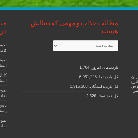
مطالب جذاب و مهمی که دنبالش
مبا
هستید
در 
مطالب
نحوه
جذاب
کامل رتب
و
مهمی
نمون
که
دنبالش
انتقادی – oning
بازدیدهای امروز:
1,704
هستید
کانا
ران
کل بازدیدها:
6,961,225
استاد
ارغ
وزش
کل بازدیدکنند‌گان:
1,916,308
نمون
شی،
نقادانه – soning
کل نوشته‌ها:
2,326
پاسخ
نمون
نقاد – ical reasoning