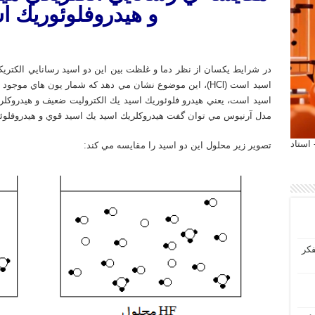
و
هيدروفلوئوريك
ا
اسيد است (HCl)، اين موضوع نشان مي دهد كه شمار يون هاي مو
اسيد است، يعني هيدرو فلوئوريك اسيد يك الكتروليت ضعيف و هيدروكلري
مدل آرنيوس مي توان گفت هيدروكلريك اسيد يك اسيد قوي و هيدروفلو
 آیمت 2027 ایتالیا - استاد
تصوير زير محلول اين دو اسيد را مقايسه مي كند:
فکر