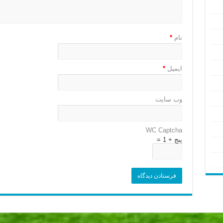
نام
*
ایمیل
*
وب‌ سایت
WC Captcha
پنج + 1 =