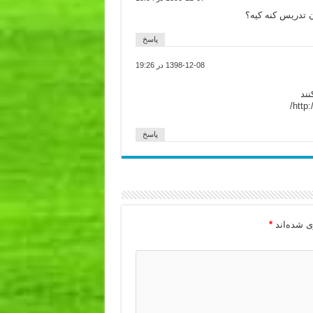
ن تدریس کنه کیه؟
پاسخ
1398-12-08 در 19:26
ند
http:
پاسخ
ی شده‌اند
*