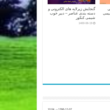
ی
گنجایش زیرلایه های الکترونی و
یمی
دسته بندی عناصر – دبیر خوب
شیمی کنکور
1400-06-19
1398-12-07 در 10:04