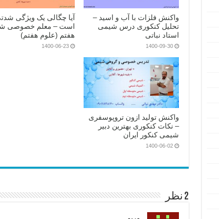
واکنش فلزات با آب و اسید –
آیا چگالی یک ویژگی شدت
تحلیل کنکوری درس شیمی
است – معلم خصوصی ش
استاد نباتی
هفتم (علوم هفتم)
1400-06-23
1400-09-30
واکنش تولید ازون تروپوسفری
– نکات کنکوری بهترین دبیر
شیمی کنکور ایران
1400-06-02
2 نظر
مریم