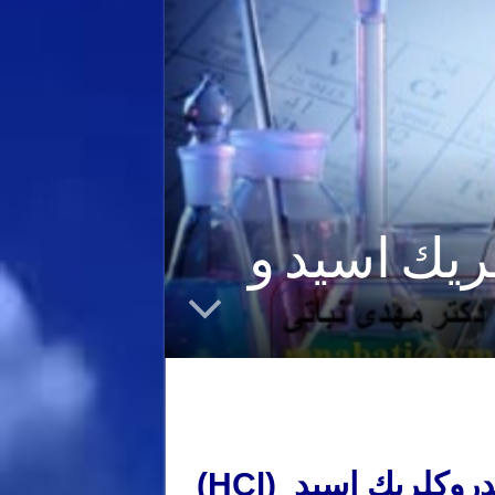
ريك اسيد و
دروكلريك
اسيد
(
HCl
)