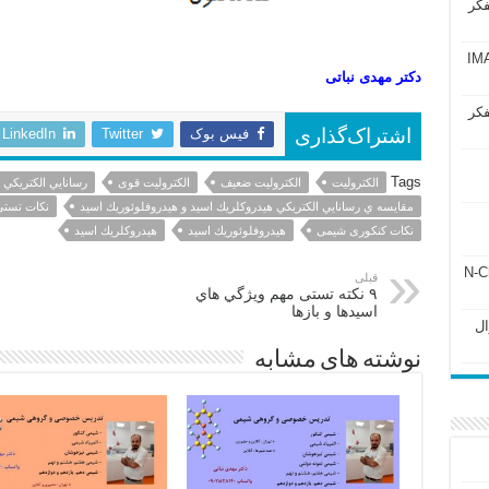
فکر
آزمون IMAT 2025
دکتر مهدی نباتی
فکر
فیس بوک
Twitter
LinkedIn
اشتراک‌گذاری
Tags
الكتروليت
الكتروليت ضعيف
الكتروليت قوی
رسانايي الكتريكي
مقايسه ي رسانايي الكتريكي هيدروكلريك اسيد و هيدروفلوئوريك اسيد
نکات تست
نکات کنکوری شیمی
هيدروفلوئوريك اسيد
هيدروكلريك اسيد
ل ۲۴۳ فصل ۲ جزوه N-Chem
قبلی
۹ نكته تستی مهم ويژگي هاي
اسيدها و بازها
Subato – سوال
نوشته های مشابه