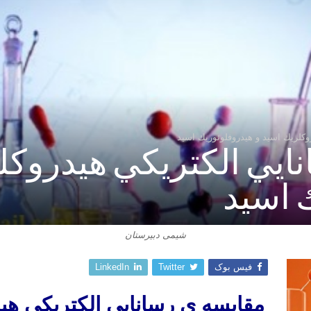
وكلريك اسيد و هيدروفلوئوريك اسيد
ايي الكتريكي هيدروكل
 اسيد
شیمی دبیرستان
فیس بوک
Twitter
LinkedIn
مقايسه
ي
رسانايي
الكتريكي
هي