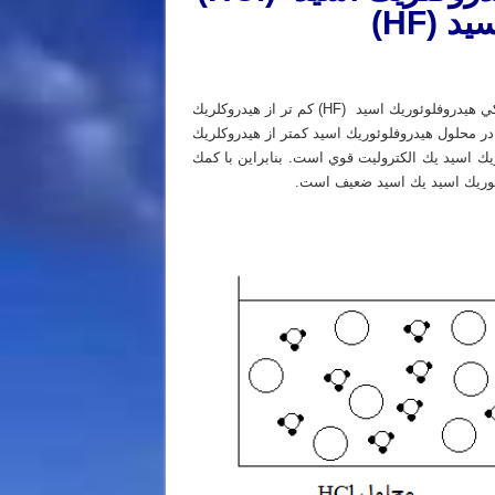
سيد
(
HF
)
در شرايط يكسان از نظر دما و غلظت بين اين دو اسيد رسانايي الكتريكي هيدروفلوئوريك اسيد (HF) كم تر از هيدروكلريك
جود در محلول هيدروفلوئوريك اسيد كمتر از هيدروكلريك
ك اسيد يك الكتروليت قوي است. بنابراين با كمك
ئوريك اسيد يك اسيد ضعيف است.