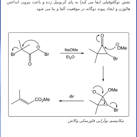
نقش نوکلئوفیلی ایفا می کند) به پای کربونیل زده و باعث بیرون انداختن
هالوژن و ایجاد پیوند دوگانه در موقعیت آلفا و بتا می شود.
مکانیسم نوآرایی فاورسکی والاش
تدریس خصوصی آنلاین و حضوری شیمی آلی دکتر مهدی نباتی