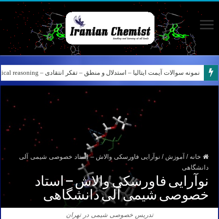
نمونه سوالات آیمت ایتالیا – استدلال و منطق – تفکر انتقادی – Logical reasoning – پارت ۸
خانه
/
آموزش
/
نوآرایی فاورسکی والاش – استاد خصوصی شیمی آلی
دانشگاهی
نوآرایی فاورسکی والاش – استاد
خصوصی شیمی آلی دانشگاهی
تدریس خصوصی شیمی در تهران