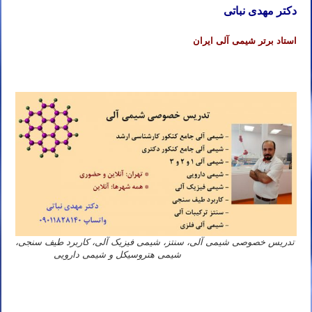
دکتر مهدی نباتی
استاد برتر شیمی آلی ایران
تدریس خصوصی شیمی آلی، سنتز، شیمی فیزیک آلی، کاربرد طیف سنجی،
شیمی هتروسیکل و شیمی دارویی
دکتر مهدی نباتی
استاد شیمی آلی تهران مشهد اصفهان کرج شیراز تبریز قم اهواز کرمانشاه ارومیه رشت زاهدان همدان کرمان یزد اردبیل
بندرعباس اراک اسلامشهر زنجان قزوین سنندج خرم آباد گرگان ساری شهریار شهر قدس کاشان ملارد دزفول نیشابور بابل
خمینی شهر سبزوار گلستان آمل پاکدشت نجف آباد بروجرد آبادان قرچک بجنورد ورامین بوشهر ساوه