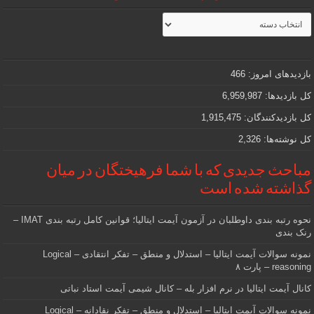
مطالب
جذاب
و
مهمی
که
دنبالش
بازدیدهای امروز:
466
هستید
کل بازدیدها:
6,959,987
کل بازدیدکنند‌گان:
1,915,475
کل نوشته‌ها:
2,326
مباحث جدیدی که با شما فرهیختگان در میان
گذاشته شده است
نحوه رتبه بندی داوطلبان در آزمون آیمت ایتالیا؛ قوانین کامل رتبه بندی IMAT –
رنک بندی
نمونه سوالات آیمت ایتالیا – استدلال و منطق – تفکر انتقادی – Logical
reasoning – پارت ۸
کانال آیمت ایتالیا در نرم افزار بله – کانال شیمی آیمت استاد نباتی
نمونه سوالات آیمت ایتالیا – استدلال و منطق – تفکر نقادانه – Logical