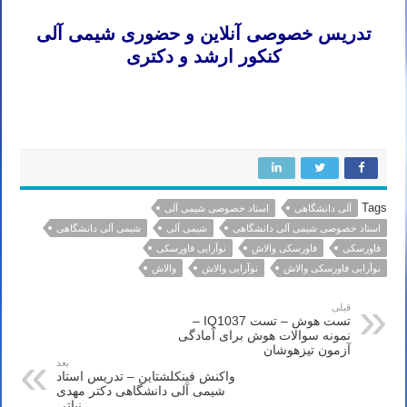
تدریس خصوصی آنلاین و حضوری شیمی آلی
کنکور ارشد و دکتری
قائم شهر بیرجند نسیم شهر سیرجان خوی ایلام بوکان شهرکرد سمنان فردیس مراغه شاهین شهر ملایر مهاباد سقز بندر ماهشهر
رفسنجان گنبد کاووس شاهرود مرودشت کمال شهر
Tags
آلی دانشگاهی
استاد خصوصی شیمی آلی
استاد خصوصی شیمی آلی دانشگاهی
شیمی آلی
شیمی آلی دانشگاهی
فاورسکی
فاورسکی والاش
نوآرایی فاورسکی
نوآرایی فاورسکی والاش
نوآرایی والاش
والاش
قبلی
تست هوش – تست IQ1037 –
نمونه سوالات هوش برای آمادگی
آزمون تیزهوشان
بعد
واکنش فینکلشتاین – تدریس استاد
شیمی آلی دانشگاهی دکتر مهدی
نباتی