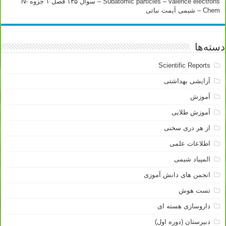
Subatomic particles – valence electrons – سوال ۱۳۵ فصل ۱ جزوه N-
Chem – شیمی آیمت نباتی
دسته‌ها
Scientific Reports
آرایشی بهداشتی
آموزش
آموزش طلایی
از هر دری سخنی
اطلاعات علمی
المپیاد شیمی
انجمن های دانش آموزی
تست هوش
داروسازی هسته ای
دبیرستان (دوره اول)