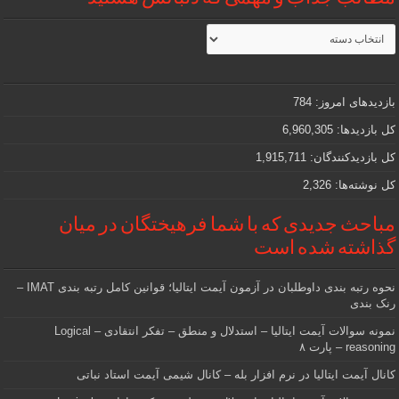
مطالب
جذاب
و
مهمی
که
دنبالش
بازدیدهای امروز:
784
هستید
کل بازدیدها:
6,960,305
کل بازدیدکنند‌گان:
1,915,711
کل نوشته‌ها:
2,326
مباحث جدیدی که با شما فرهیختگان در میان
گذاشته شده است
نحوه رتبه بندی داوطلبان در آزمون آیمت ایتالیا؛ قوانین کامل رتبه بندی IMAT –
رنک بندی
نمونه سوالات آیمت ایتالیا – استدلال و منطق – تفکر انتقادی – Logical
reasoning – پارت ۸
کانال آیمت ایتالیا در نرم افزار بله – کانال شیمی آیمت استاد نباتی