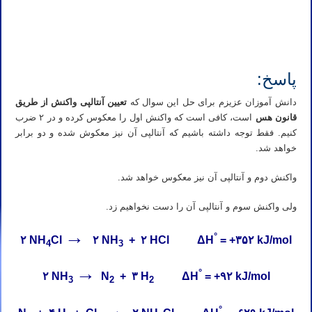
تدریس خصوصی آنلاین المپیاد شیمی پایه هفتم دبیرستان متوسطه اول تدریس خصوصی آنلاین المپیاد شیمی پایه هشتم دبیرستان
متوسطه اول تدریس خصوصی آنلاین المپیاد شیمی پایه نهم دبیرستان متوسطه اول
پاسخ:
دانش آموزان عزیزم برای حل این سوال که
تعیین آنتالپی واکنش از طریق
قانون هس
است، کافی است که واکنش اول را معکوس کرده و در ۲ ضرب
کنیم. فقط توجه داشته باشیم که آنتالپی آن نیز معکوش شده و دو برابر
خواهد شد.
واکنش دوم و آنتالپی آن نیز معکوس خواهد شد.
ولی واکنش سوم و آنتالپی آن را دست نخواهیم زد.
→
°
۲ NH
Cl
۲ NH
+ ۲ HCl ΔH
= +۳۵۲ kJ/mol
4
3
→
°
۲ NH
N
+ ۳ H
ΔH
= +۹۲ kJ/mol
3
2
2
→
°