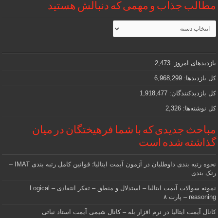
مطالب جذاب و مهمی که دنبالش هستید
مطالب
جذاب
و
مهمی
که
دنبالش
بازدیدهای امروز:
2,473
هستید
کل بازدیدها:
6,968,299
کل بازدیدکنند‌گان:
1,918,477
کل نوشته‌ها:
2,326
مباحث جدیدی که با شما فرهیختگان در میان
گذاشته شده است
نحوه رتبه بندی داوطلبان در آزمون آیمت ایتالیا؛ قوانین کامل رتبه بندی IMAT –
رنک بندی
نمونه سوالات آیمت ایتالیا – استدلال و منطق – تفکر انتقادی – Logical
reasoning – پارت ۸
کانال آیمت ایتالیا در نرم افزار بله – کانال شیمی آیمت استاد نباتی