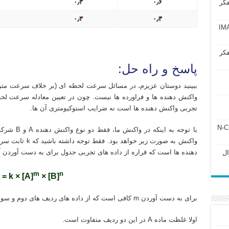
۰٫۳
۰٫۶
فکر
۰٫۳
۰٫۳
آزمون IMAT 2025
استاد خصوصی آنلاین شیمی آلی شیمی معدنی شیمی عمومی شیمی دارویی شیمی ارگانیک دانشگاه های داخل و خارج ک
فکر
پاسخ و راه حل:
ببینید دوستان عزیزم، در مسائل سرعت لحظه ای (بر خلاف سرعت متوس
واکنش دهنده ها و فراورده ها نیست. چون در تعیین معادله سرعت لحظه
تجربی واکنش دهنده ها است نه ضرایب استوکیومتری آن ها.
ل ۲۴۳ فصل ۲ جزوه N-Chem
با توجه به 
دهنده ها است که قراره از داده های تجربی جدول برای به دست آوردن آن
Subato – سوال
m
n
 = k × [A]
× [B]
برای به دست آوردن m کافی است که از داده های ردیف های دوم و سوم استفاده کنیم.
اولا غلظت ماده A در این دو ردیف متفاوت است.