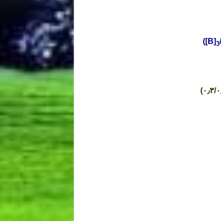
([B]
3