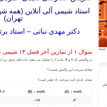
استاد شیمی آلی آنلاین (همه 
تهران)
دکتر مهدی نباتی – استاد بر
تدریس خصوصی آنلاین شیمی آلی شیمی معدنی شیمی عمومی شیمی دارویی شیمی ارگانیک دانشگاه های داخل و خارج
 آیمت 2027 ایتالیا - استاد
سوال ۱ از تمارین آخر فصل ۱۴ شیمی عمومی چارلز مورتیمر
در واکنشی که A و B، ماده C را تشکیل می دهند، داده های جدول زیر از ۳ آزمایش مختلف به دست آمده اند.
معادله سرعت این واکنش چیست؟
مقدار عددی ثابت سرعت، k، چقدر است؟
فکر
L.s
[B] ; mol/L
[A] ; mol/L
۰٫۱۵
۰٫۳