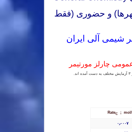
شهرها) و حضوری (فقط
تر شیمی آلی ایران
 کشور
Rate
; mol/
C
۰٫۰۰۰۷