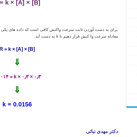
= k × [A] × [B]
تدریس خصوصی آنلاین شیمی آلی شیمی معدنی شیمی عمومی شیمی دارویی شیمی ارگانیک دانشگاه های داخل و خارج
برای به دست آوردن ثابت سرعت واکنش کافی است که داده های یکی از
معادله سرعت وا کنش قرار دهیم تا k به دست آید.
R = k × [A] × [B]
⇓
۰٫۰۰۱۴ = k × ۰٫۳ × ۰٫۳
⇓
k = 0.0156
تدریس خصوصی آنلاین شیمی آلی شیمی معدنی شیمی عمومی شیمی دارویی شیمی ارگانیک دانشگاه های داخل و خارج
دکتر مهدی نباتی