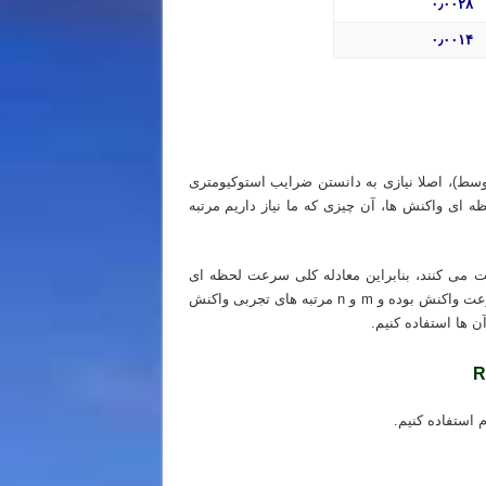
۰٫۰۰۲۸
۰٫۰۰۱۴
شور
ط)، اصلا نیازی به دانستن ضرایب استوکیومتری
 ای واکنش ها، آن چیزی که ما نیاز داریم مرتبه
اینکه در واکنش ما، فقط دو نوع واکنش دهنده A و B شرکت می کنند، بنابراین معادله کلی سرعت لحظه ای
واکنش به صورت زیر خواهد بود. فقط توجه داشته باشید که k ثابت سرعت واکنش بوده و m و n مرتبه های تجربی واکنش
 ها استفاده کنیم.
R