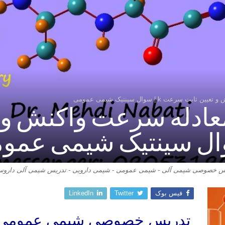
عت k | سوال سینتیک شیمی عمومی
ادله سرعت واکنش و ت
س خصوصی شیمی آلی - شیمی عمومی - شیمی دارویی - تدریس شیمی آلی داروس
فیس بوک
Twitter
LinkedIn
تدریس خصوصی شیمی عمومی eneral Chemistry