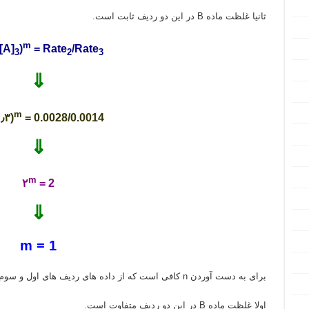
ثانیا غلظت ماده B در این دو ردیف ثابت است.
m
/[A]
)
= Rate
/Rate
3
2
3
⇓
m
(۰٫۶/۰٫۳)
= 0.0028/0.0014
⇓
m
۲
= 2
⇓
m = 1
برای به دست آوردن n کافی است که از داده های ردیف های اول و سوم استفاده کنیم.
اولا غلظت ماده B در این دو ردیف متفاوت است.