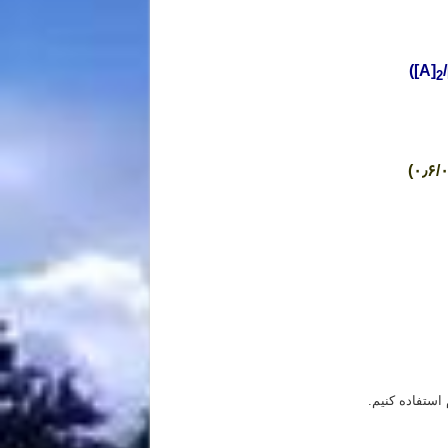
([A]
2