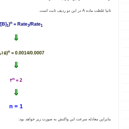
ثانیا غلظت ماده A در این دو ردیف ثابت است.
n
/[B]
)
= Rate
/Rate
1
3
1
⇓
n
(۰٫۳/۰٫۱۵)
= 0.0014/0.0007
⇓
n
۲
= 2
⇓
n = 1
بنابراین معادله سرعت این واکنش به صورت زیر خواهد بود: