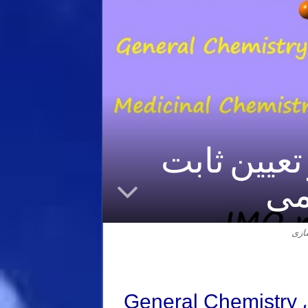
عیین ثابت
ازی
G