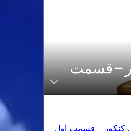
ور – قسمت
س کنکور – قسمت اول