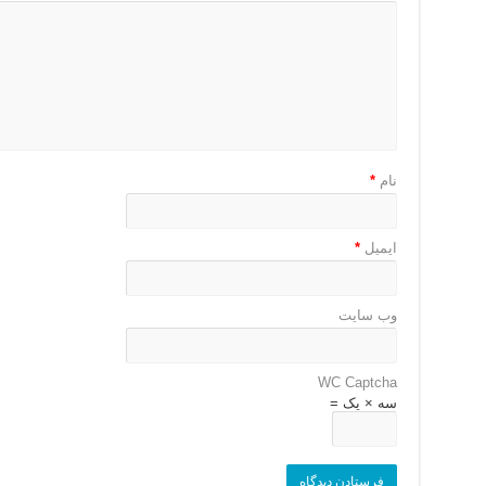
نام
*
ایمیل
*
وب‌ سایت
WC Captcha
سه × یک =