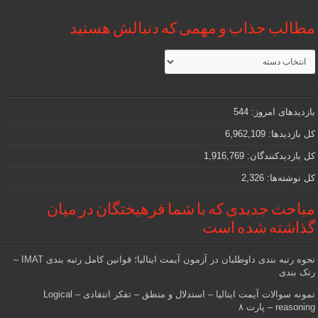
مطالب جذاب و مهمی که دنبالش هستید
مطالب
جذاب
و
مهمی
که
دنبالش
بازدیدهای امروز:
544
هستید
کل بازدیدها:
6,962,109
کل بازدیدکنند‌گان:
1,916,769
کل نوشته‌ها:
2,326
مباحث جدیدی که با شما فرهیختگان در میان
گذاشته شده است
نحوه رتبه بندی داوطلبان در آزمون آیمت ایتالیا؛ قوانین کامل رتبه بندی IMAT –
رنک بندی
نمونه سوالات آیمت ایتالیا – استدلال و منطق – تفکر انتقادی – Logical
reasoning – پارت ۸