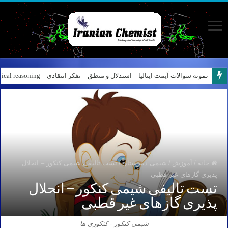
نمونه سوالات آیمت ایتالیا – استدلال و منطق – تفکر انتقادی – Logical reasoning – پارت ۸
خانه
/
آموزش
/
شیمی دبیرستان
/
تست تالیفی شیمی کنکور – انحلال
پذیری گازهای غیر قطبی
تست تالیفی شیمی کنکور – انحلال
پذیری گازهای غیر قطبی
شیمی کنکور - کنکوری ها