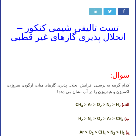
تست تالیفی شیمی کنکور –
انحلال پذیری گازهای غیر قطبی
سوال:
کدام گزینه به درستی افزایش انحلال پذیری گازهای متان، آرگون، نیتروژن،
اکسیژن و هیدروژن را در آب نشان می دهد؟
الف)
CH
> H
> N
> Ar > O
4
2
2
2
ب)
H
> Ar > CH
> O
> N
2
2
2
4
ج)
Ar > O
> H
> N
> CH
2
4
2
2