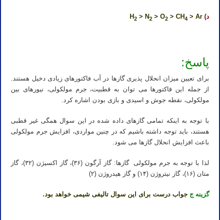
د)
H
> Ar
> CH
> O
> N
2
2
2
4
پاسخ:
برای تعیین میزان انحلال پذیری گازها در آب فاکتورهای زیادی دخیل هستند.
از جمله این فاکتورها می توان به قطبیت، جرم مولکولی، نیورهای بین
مولکولی، نقطه جوش و اسیدی و بازی بودن اشاره کرد.
با توجه به اینکه تمامی گازهای داده شده در این سوال همگی غیر قطبی
هستند، باید توجه داشته باشیم که در چنین مواردی، افزایش جرم مولکولی
باعث افزایش انحلال گازها می شود.
لذا با توجه به جرم مولکولی گازها: گاز آرگون (۳۶)، گاز اکسیژن (۳۲)، گاز
متان (۱۶)، گاز نیتروژن (۱۴) و گاز هیدروژن (۲)
گزینه ج
جواب درست برای این سوال تالیفی شیمی خواهد بود.