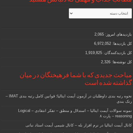
مطالب
جذاب
و
مهمی
که
دنبالش
بازدیدهای امروز:
2,065
هستید
کل بازدیدها:
6,972,052
کل بازدیدکنند‌گان:
1,919,825
کل نوشته‌ها:
2,326
مباحث جدیدی که با شما فرهیختگان در میان
گذاشته شده است
نحوه رتبه بندی داوطلبان در آزمون آیمت ایتالیا؛ قوانین کامل رتبه بندی IMAT –
رنک بندی
نمونه سوالات آیمت ایتالیا – استدلال و منطق – تفکر انتقادی – Logical
reasoning – پارت ۸
کانال آیمت ایتالیا در نرم افزار بله – کانال شیمی آیمت استاد نباتی