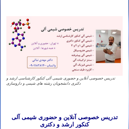
تدریس خصوصی آنلاین و حضوری شیمی آلی کنکور کارشناسی ارشد و
دکتری دانشجویان رشته های شیمی و داروسازی
استاد خصوصی شیمی آلی پردیس داروسازی دانشگاه علوم پزشکی ایران تهران شهید بهشتی اردبیل ارومیه اصفهان البرز کرج
دانشگاه علوم پزشکی بقیه اله بندرعباس تبریز جندی شاپور زابل زنجان شیراز کرمان کرمانشاه رشت گیلان لرستان خرم آباد
مازندران ساری مشهد همدان یزد
تدریس خصوصی آنلاین و حضوری شیمی آلی
کنکور ارشد و دکتری