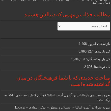
دنبال می کند.
مطالب جذاب و مهمی که دنبالش هستید
مطالب
جذاب
و
مهمی
که
دنبالش
بازدیدهای امروز:
1,406
هستید
کل بازدیدها:
6,960,927
کل بازدیدکنند‌گان:
1,916,137
کل نوشته‌ها:
2,326
مباحث جدیدی که با شما فرهیختگان در میان
گذاشته شده است
نحوه رتبه بندی داوطلبان در آزمون آیمت ایتالیا؛ قوانین کامل رتبه بندی IMAT –
رنک بندی
نمونه سوالات آیمت ایتالیا – استدلال و منطق – تفکر انتقادی – Logical