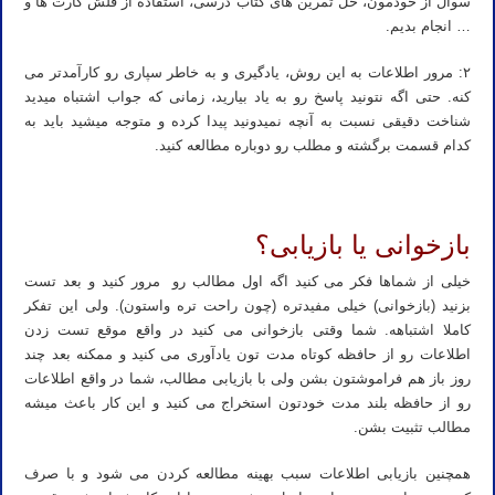
سوال از خودمون، حل تمرین های کتاب درسی، استفاده از فلش کارت ها و
… انجام بدیم.
۲: مرور اطلاعات به این روش، یادگیری و به خاطر سپاری رو کارآمدتر می
کنه. حتی اگه نتونید پاسخ رو به یاد بیارید، زمانی که جواب اشتباه میدید
شناخت دقیقی نسبت به آنچه نمیدونید پیدا کرده و متوجه میشید باید به
کدام قسمت برگشته و مطلب رو دوباره مطالعه کنید.
بازخوانی یا بازیابی؟
خیلی از شماها فکر می کنید اگه اول مطالب رو مرور کنید و بعد تست
بزنید (بازخوانی) خیلی مفیدتره (چون راحت تره واستون). ولی این تفکر
کاملا اشتباهه. شما وقتی بازخوانی می کنید در واقع موقع تست زدن
اطلاعات رو از حافظه کوتاه مدت تون یادآوری می کنید و ممکنه بعد چند
روز باز هم فراموشتون بشن ولی با بازیابی مطالب، شما در واقع اطلاعات
رو از حافظه بلند مدت خودتون استخراج می کنید و این کار باعث میشه
مطالب تثبیت بشن.
همچنین بازیابی اطلاعات سبب بهینه مطالعه کردن می شود و با صرف