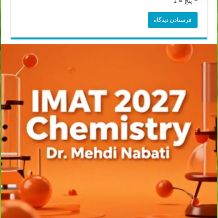
÷ پنج = 1