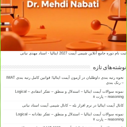
ثبت نام دوره جامع آنلاین شیمی آیمت 2027 ایتالیا - استاد مهدی نباتی
نوشته‌های تازه
نحوه رتبه بندی داوطلبان در آزمون آیمت ایتالیا؛ قوانین کامل رتبه بندی IMAT
– رنک بندی
نمونه سوالات آیمت ایتالیا – استدلال و منطق – تفکر انتقادی – Logical
reasoning – پارت ۸
کانال آیمت ایتالیا در نرم افزار بله – کانال شیمی آیمت استاد نباتی
نمونه سوالات آیمت ایتالیا – استدلال و منطق – تفکر نقادانه – Logical
reasoning – پارت ۷