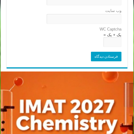
وب‌ سایت
WC Captcha
یک + یک =