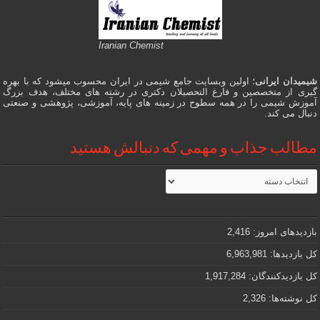
Iranian Chemist
شیمیدان ایرانی
؛ اولین وبسایت جامع شیمی در ایران محسوب میشود که با بهره
گیری از متخصصین و فارغ التحصیلان دکتری در رشته های مختلف، هدف بزرگ
آموزش شیمی را در همه سطوح در زمینه های پایه، آموزشی، پژوهشی و صنعتی
دنبال می کند.
مطالب جذاب و مهمی که دنبالش هستید
مطالب
جذاب
و
مهمی
که
دنبالش
بازدیدهای امروز:
2,416
هستید
کل بازدیدها:
6,963,981
کل بازدیدکنند‌گان:
1,917,284
کل نوشته‌ها:
2,326