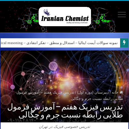
نمونه سوالات آیمت ایتالیا – استدلال و منطق – تفکر انتقادی – Logical reasoning – پارت ۸
خانه
/
دبیرستان (دوره اول)
/
تدریس فیزیک هفتم – آموزش فرمول
طلایی رابطه نسبت جرم و چگالی
تدریس فیزیک هفتم – آموزش فرمول
طلایی رابطه نسبت جرم و چگالی
تدریس خصوصی فیزیک در تهران