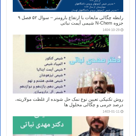
رابطه چگالی مایعات با ارتفاع بارومتر – سوال ۵۲ فصل ۹
جزوه N-Chem شیمی آیمت نباتی
1404-10-29
روش تکنیکی تعیین نوع نمک حل شونده از غلظت مولاریته،
درصد جرمی و چگالی محلول ها
1403-01-11