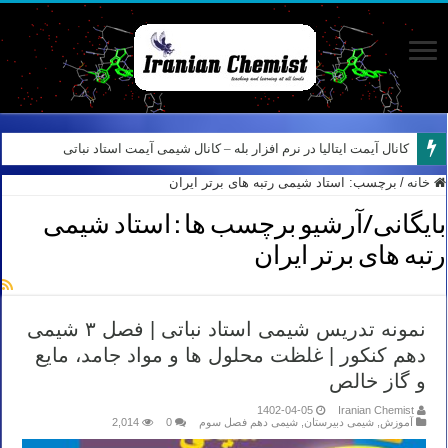
کانال آیمت ایتالیا در نرم افزار بله – کانال شیمی آیمت استاد نباتی
خانه
/
برچسب:
استاد شیمی رتبه های برتر ایران
بایگانی/آرشیو برچسب ها :
استاد شیمی
رتبه های برتر ایران
نمونه تدریس شیمی استاد نباتی | فصل ۳ شیمی
دهم کنکور | غلظت محلول ها و مواد جامد، مایع
و گاز خالص
1402-04-05
Iranian Chemist
آموزش
,
شیمی دبیرستان
,
شیمی دهم فصل سوم
0
2,014