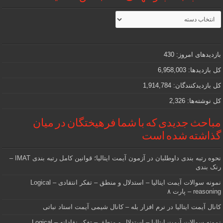
مطالب
جذاب
و
مهمی
که
دنبالش
بازدیدهای امروز:
430
هستید
کل بازدیدها:
6,958,003
کل بازدیدکنند‌گان:
1,914,784
کل نوشته‌ها:
2,326
مباحث جدیدی که با شما فرهیختگان در میان
گذاشته شده است
نحوه رتبه بندی داوطلبان در آزمون آیمت ایتالیا؛ قوانین کامل رتبه بندی IMAT –
رنک بندی
نمونه سوالات آیمت ایتالیا – استدلال و منطق – تفکر انتقادی – Logical
reasoning – پارت ۸
کانال آیمت ایتالیا در نرم افزار بله – کانال شیمی آیمت استاد نباتی
نمونه سوالات آیمت ایتالیا – استدلال و منطق – تفکر نقادانه – Logical