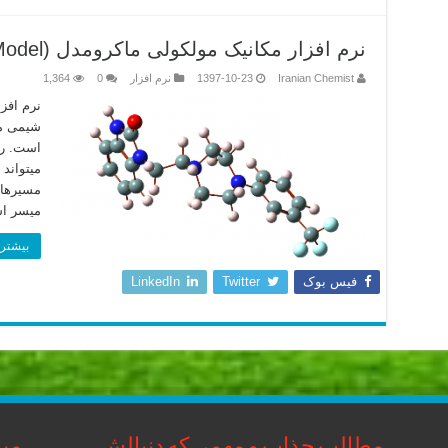
نرم افزار مکانیک مولکولی ماکرومدل (MacroModel)
Iranian Chemist
1397-10-23
نرم افزار
0
1,364
شیمی ما
میتواند 
مسیرهای
میسر اس
بیشتر 
فیس بوک
Twitter
LinkedIn
مطالب جذاب و مهمی که دنبالش
مبا