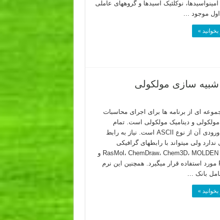
آمینواسیدها، نوکلئیک اسیدها و گروههای عاملی
اول موجود …
بخوانید »
جموعه ای از برنامه ها برای اجرای محاسبات
مولکولی و دینامیک مولکولی است. تمام
فایلهای ورودی آن از نوع ASCII است. نیاز به رابط
ندارد ولی میتواند با رابطهای گرافیکی
همچون RasMol، ChemDraw، Chem3D، MOLDEN و
ReView مورد استفاده قرار میگیرد. همچنین این نرم
امل بانک …
بخوانید »