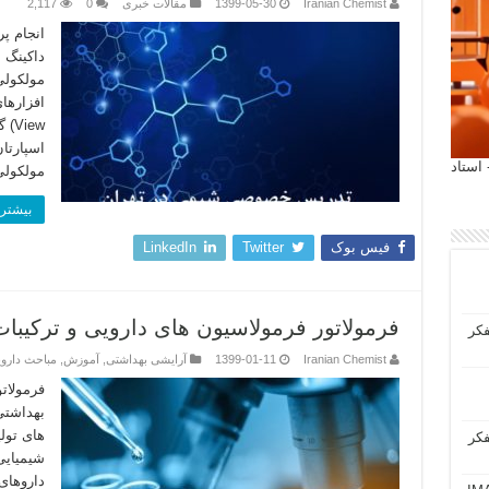
Iranian Chemist
1399-05-30
مقالات خبری
0
2,117
انجام پ
داکینگ 
مولکولی
 آیمت 2027 ایتالیا - استاد
مولکولی (gro Virtual
بیشتر 
فیس بوک
Twitter
LinkedIn
فرمولاتور فرمولاسیون های دارویی و ترکیبا
فکر
Iranian Chemist
1399-01-11
آرایشی بهداشتی
,
آموزش
,
مباحث دارو
فرمولات
بهداشتی
های تول
فکر
شیمیایی
داروهای