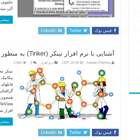
حلقوی، 
آلی متد
بیشتر 
فیس بوک
Twitter
LinkedIn
آشنایی با نرم افزار تینکر (Tinker) به منظور شبیه سازی مولکولی
Iranian Chemist
1397-10-29
نرم افزار
0
2,061
تینکر م
مکانیک 
گرافیکی 
افزار ش
بیشتر 
فیس بوک
Twitter
LinkedIn