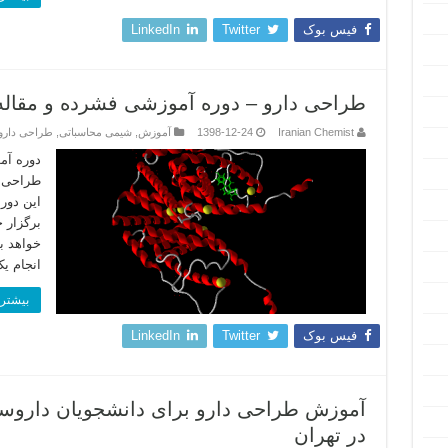
فیس بوک
Twitter
LinkedIn
طراحی دارو – دوره آموزشی فشرده و مقاله
Iranian Chemist
1398-12-24
آموزش
,
شیمی محاسباتی
,
طراحی دارو
دوره آم
طراحی د
برگزار 
خواهد ب
انجام ی
بیشتر 
فیس بوک
Twitter
LinkedIn
آموزش طراحی دارو برای دانشجویان دارو
در تهران