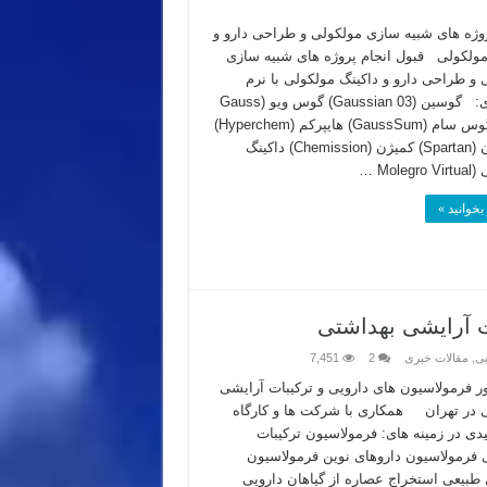
روژه های شبیه سازی مولکولی و طراحی دارو و
مولکولی قبول انجام پروژه های شبیه سازی
 و طراحی دارو و داکینگ مولکولی با نرم
افزارهای: گوسین (Gaussian 03) گوس ویو (Gauss
View) گوس سام (GaussSum) هایپرکم (Hyperchem)
اسپارتان (Spartan) کمیژن (Chemission) داکینگ
Mole …
بخوانید »
ت آرایشی بهداشتی
یی
,
مقالات خبری
2
7,451
ور فرمولاسیون های دارویی و ترکیبات آرایشی
 در تهران همکاری با شرکت ها و کارگاه
یدی در زمینه های: فرمولاسیون ترکیبات
 فرمولاسیون داروهای نوین فرمولاسیون
 طبیعی استخراج عصاره از گیاهان دارویی