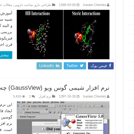
Iranian Chemist
1398-03-09
طراحی دارو
,
مباحث دارویی
,
مقالات خ
آموزش ط
شبیه سا
و البته
بررسی س
فیزیکوش
قرن اخی
بیشتر 
فیس بوک
Twitter
LinkedIn
نرم افزار شیمی گوس ویو (GaussView) چه کاربردهایی دارد؟
Iranian Chemist
1397-10-30
نرم افزار
2
3,419
این نرم
ایجاد ف
نرم افز
است. فا