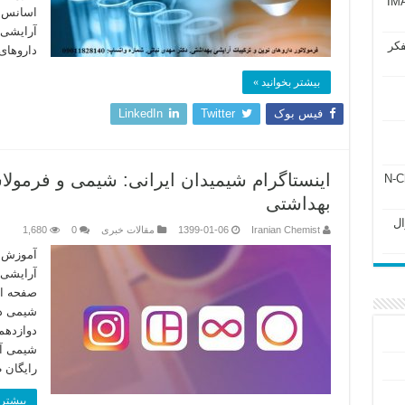
آزمون IMAT 2025
اسانس گ
آرایشی 
فکر
داروهای
بیشتر بخوانید »
فیس بوک
Twitter
LinkedIn
اینستاگرام شیمیدان ایرانی: شیمی و فرمولا
ل ۲۴۳ فصل ۲ جزوه N-Chem
بهداشتی
Subato – سوال
Iranian Chemist
1399-01-06
مقالات خبری
0
1,680
آموزش ر
آرایشی 
صفحه ای
شیمی دب
دوازدهم
شیمی آل
رایگان 
بیشتر 