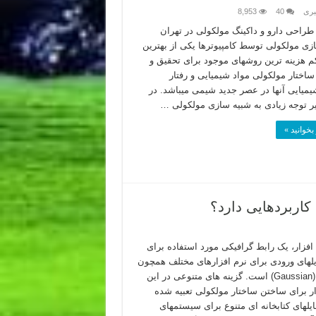
بری
40
8,953
راحی دارو و داکینگ مولکولی در تهران
زی مولکولی توسط کامپیوترها یکی از بهترین
 کم هزینه ترین روشهای موجود برای تحقیق و
اختار مولکولی مواد شیمیایی و رفتار
یمیایی آنها در عصر جدید شیمی میباشد. در
ر توجه زیادی به شبیه سازی مولکولی …
بخوانید »
 افزار، یک رابط گرافیکی مورد استفاده برای
ایلهای ورودی برای نرم افزارهای مختلف همچون
گوسین (Gaussian) است. گزینه های متنوعی در این
ار برای ساختن ساختار مولکولی تعبیه شده
یلهای کتابخانه ای متنوع برای سیستمهای