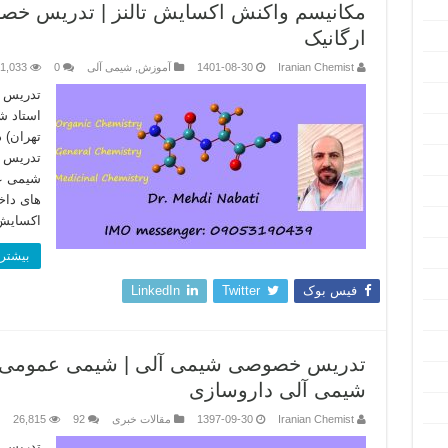
مکانیسم واکنش اکسایش تالنز | تدریس خ
ارگانیک
Iranian Chemist
1401-08-30
آموزش
,
شیمی آلی
0
1,033
استاد ش
تهران) 
تدریس 
شیمی عم
های داخ
اکسایش 
بیشتر 
فیس بوک
Twitter
LinkedIn
تدریس خصوصی شیمی آلی | شیمی عمومی |
شیمی آلی داروسازی
Iranian Chemist
1397-09-30
مقالات خبری
92
26,815
تدریس 