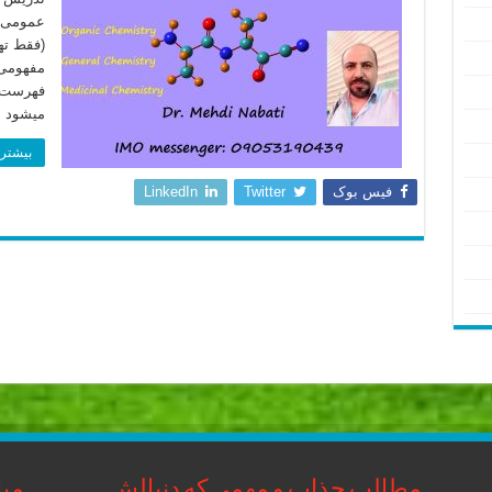
عمومی ت
(فقط ت
مفهومی 
فهرست د
میشود ب
بیشتر 
فیس بوک
Twitter
LinkedIn
مطالب جذاب و مهمی که دنبالش
مبا