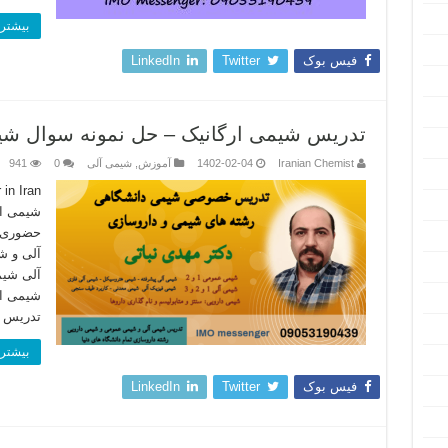
بیشتر 
فیس بوک
Twitter
LinkedIn
تدریس شیمی ارگانیک – حل نمونه سوال شیمی 
Iranian Chemist
1402-02-04
آموزش
,
شیمی آلی
0
941
شیمی ار
حضوری (
آلی و 
آلی شی
شیمی ار
تدریس 
بیشتر 
فیس بوک
Twitter
LinkedIn