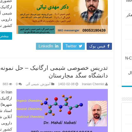
آزمون IMAT 2025
حضوری (
ارگانیک
شیمی آ
فکر
دارویی 
کشور ت
بیشتر 
فیس بوک
Twitter
LinkedIn
ل ۲۴۳ فصل ۲ جزوه N-Chem
تدریس خصوصی شیمی ارگانیک – حل نمونه 
Subato – سوال
دانشگاه سگد مجارستان
Iranian Chemist
1402-02-08
آموزش
,
شیمی آلی
0
883
ارگانیک
شهرها) 
استاد 
آنلاین
دارویی 
کشور ت