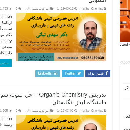
استونی
Iranian Chemist
1402-03-11
آموزش
,
شیمی آلی
0
1,433
ارگانیک
شیمی آن
 آیمت 2027 ایتالیا - استاد
معدنی 
دانشگاه
بیشتر 
فیس بوک
Twitter
LinkedIn
فکر
تدریس Organic Chemistry
دانشگاه لیدز انگلستان
Iranian Chemist
1402-03-09
آموزش
,
شیمی آلی
0
1,205
فکر
رشته دا