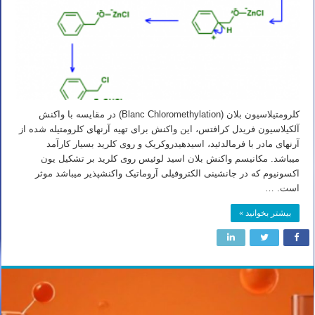
کلرومتیلاسیون بلان (Blanc Chloromethylation) در مقایسه با واکنش
آلکیلاسیون فریدل کرافتس، این واکنش برای تهیه آرنهای کلرومتیله شده از
آرنهای مادر با فرمالدئید، اسیدهیدروکریک و روی کلرید بسیار کارآمد
میباشد. مکانیسم واکنش بلان اسید لوئیس روی کلرید بر تشکیل یون
اکسونیوم که در جانشینی الکتروفیلی آروماتیک واکنشپذیر میباشد موثر
است. …
بیشتر بخوانید »