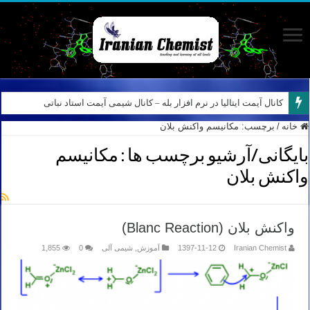
کانال آیمت ایتالیا در نرم افزار بله – کانال شیمی آیمت استاد نباتی
خانه
/
برچسب:
مکانیسم واکنش بلان
بایگانی/آرشیو برچسب ها :
مکانیسم
واکنش بلان
واکنش بلان (Blanc Reaction)
Iranian Chemist
1397-11-12
آموزش
,
شیمی آلی
0
1,855