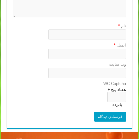
نام
*
ایمیل
*
وب‌ سایت
WC Captcha
هفتاد پنج ÷
= پانزده