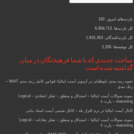
و
مهمی
که
دنبالش
بازدیدهای امروز:
192
هستید
کل بازدیدها:
6,959,713
کل بازدیدکنند‌گان:
1,915,353
کل نوشته‌ها:
2,326
مباحث جدیدی که با شما فرهیختگان در میان
گذاشته شده است
نحوه رتبه بندی داوطلبان در آزمون آیمت ایتالیا؛ قوانین کامل رتبه بندی IMAT –
رنک بندی
نمونه سوالات آیمت ایتالیا – استدلال و منطق – تفکر انتقادی – Logical
reasoning – پارت ۸
کانال آیمت ایتالیا در نرم افزار بله – کانال شیمی آیمت استاد نباتی
نمونه سوالات آیمت ایتالیا – استدلال و منطق – تفکر نقادانه – Logical
reasoning – پارت ۷