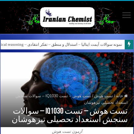
نمونه سوالات آیمت ایتالیا – استدلال و منطق – تفکر انتقادی – Logical reasoning – پارت ۸
کانال آیمت ایتالیا در نرم افزار بله – کانال شیمی آیمت استاد نباتی
خانه
/
تست هوش
/
تست هوش – تست IQ1030 – سوالات سنجش
استعداد تحصیلی تیزهوشان
تست هوش – تست IQ1030 – سوالات
سنجش استعداد تحصیلی تیزهوشان
آزمون تست هوش