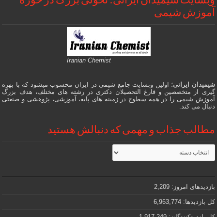
وبسایت شیمیدان ایرانی؛ تحولی بزرگ در حوزه
آموزش شیمی
Iranian Chemist
شیمیدان ایرانی
؛ اولین وبسایت جامع شیمی در ایران محسوب میشود که با بهره
گیری از متخصصین و فارغ التحصیلان دکتری در رشته های مختلف، هدف بزرگ
آموزش شیمی را در همه سطوح در زمینه های پایه، آموزشی، پژوهشی و صنعتی
دنبال می کند.
مطالب جذاب و مهمی که دنبالش هستید
مطالب
جذاب
و
مهمی
که
دنبالش
بازدیدهای امروز:
2,209
هستید
کل بازدیدها:
6,963,774
کل بازدیدکنند‌گان:
1,917,249