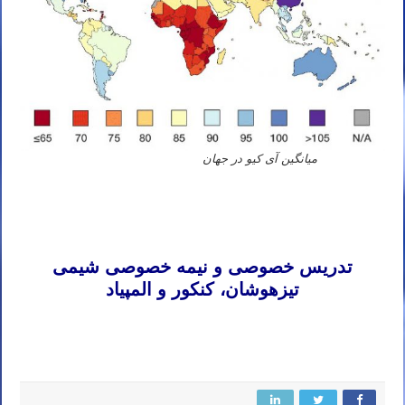
میانگین آی کیو در جهان
آقای نباتی استاد شیمی کنکور دانش آموزان باهوش و تیزهوشان
منبع تست هوش آزمون استعداد تحصیلی دانش آموزان باهوش مدارس تیزهوشان و نمونه دولتی تهران مشهد اصفهان کرج
شیراز تبریز قم اهواز کرمانشاه ارومیه رشت زاهدان همدان کرمان یزد اردبیل بندرعباس اراک اسلامشهر زنجان سنندج قزوین
خرم آباد گرگان ساری شهریار شهر قدس کاشان ملارد دزفول نیشابور بابل خمینی شهر سبزوار گلستان آمل قرچک
تدریس خصوصی و نیمه خصوصی شیمی
تیزهوشان، کنکور و المپیاد
پاکدشت نجف آباد بروجرد آبادان بجنورد ورامین بوشهر ساوه قائم شهر بیرجند نسیم شهر سیرجان خوی ایلام بوکان شهرکرد
سمنان فردیس مراغه شاهین شهر ملایر مهاباد سقز