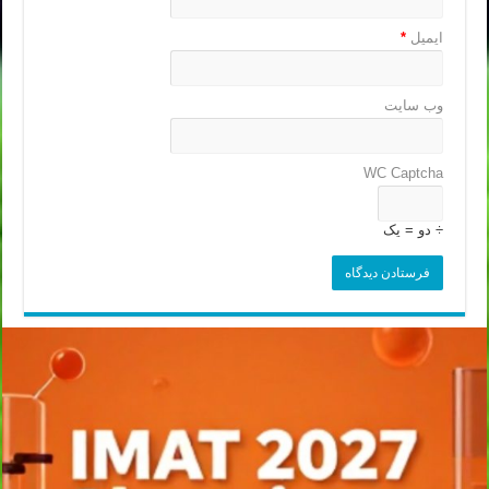
ایمیل
*
وب‌ سایت
WC Captcha
÷ دو = یک