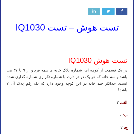
تست هوش – تست IQ1030
سوال هوش آزمون ورودی تیزهوشان مدارس استعدادهای درخشان تست هوش پیشرفته آزمون هوش آنلاین ریاضیات تکمیلی
شیمی کنکور کلاس تدریس معلم تست هوش
تست هوش IQ1030
در یک قسمت از کوچه ای، شماره پلاک خانه ها همه فرد و از ۹ تا ۳۷ می
باشد و سه خانه که هر یک دو در دارد، با شماره تکراری شماره گذاری شده
است. حداکثر چند خانه در این کوچه وجود دارد که یک رقم پلاک آن ۷
باشد؟
الف:
۳
ب:
۶
ج:
۷