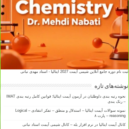
ثبت نام دوره جامع آنلاین شیمی آیمت 2027 ایتالیا - استاد مهدی نباتی
نوشته‌های تازه
نحوه رتبه بندی داوطلبان در آزمون آیمت ایتالیا؛ قوانین کامل رتبه بندی IMAT
– رنک بندی
نمونه سوالات آیمت ایتالیا – استدلال و منطق – تفکر انتقادی – Logical
reasoning – پارت ۸
کانال آیمت ایتالیا در نرم افزار بله – کانال شیمی آیمت استاد نباتی