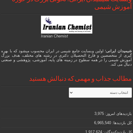
آموزش شیمی
Iranian Chemist
شیمیدان ایرانی
؛ اولین وبسایت جامع شیمی در ایران محسوب میشود که با بهره
گیری از متخصصین و فارغ التحصیلان دکتری در رشته های مختلف، هدف بزرگ
آموزش شیمی را در همه سطوح در زمینه های پایه، آموزشی، پژوهشی و صنعتی
دنبال می کند.
مطالب جذاب و مهمی که دنبالش هستید
مطالب
جذاب
و
مهمی
که
دنبالش
بازدیدهای امروز:
3,975
هستید
کل بازدیدها:
6,965,540
کل بازدیدکنند‌گان:
1,917,624