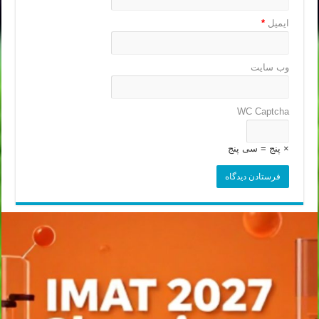
ایمیل
*
وب‌ سایت
WC Captcha
× پنج = سی پنج