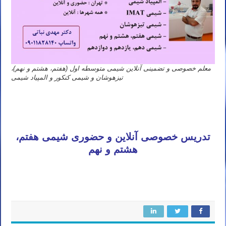
معلم خصوصی و تضمینی آنلاین شیمی متوسطه اول (هفتم، هشتم و نهم)،
تیزهوشان و شیمی کنکور و المپیاد شیمی
دبیر خوب شیمی کنکور تهران کرج شیراز تبریز مشهد اصفهان قم اهواز کرمانشاه ارومیه رشت زاهدان همدان کرمان یزد اردبیل
بندرعباس اراک اسلامشهر زنجان قزوین سنندج خرم آباد گرگان ساری شهریار شهر قدس کاشان ملارد دزفول نیشابور بابل
گلستان آمل بروجرد آبادان قرچک بجنورد ورامین بوشهر ساوه جهرم تربت حیدریه شهرضا مرند بندر انزلی اندیشه الوند
تدریس خصوصی آنلاین و حضوری شیمی هفتم،
هشتم و نهم
قائم شهر بیرجند نسیم شهر لاهیجان خوی شهرکرد سمنان فردیس مراغه شاهین شهر ملایر مهاباد گنبد کاووس شاهرود تنکابن
مهرشهر کرج چابهار قوچان اهر میانه پرند کازرون بهشهر خمینی شهر