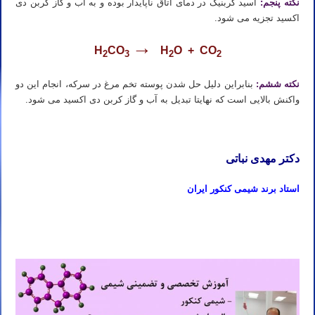
نکته پنجم:
اسید کربنیک در دمای اتاق ناپایدار بوده و به آب و گاز کربن دی
اکسید تجزیه می شود.
→
H
CO
H
O + CO
2
3
2
2
نکته ششم:
بنابراین دلیل حل شدن پوسته تخم مرغ در سرکه، انجام این دو
واکنش بالایی است که نهایتا تبدیل به آب و گاز کربن دی اکسید می شود.
دکتر مهدی نباتی
استاد برند شیمی کنکور ایران
تدریس خصوصی شیمی هفتم هشتم نهم تهران زعفرانیه قیطریه محمودیه کامرانیه ولنجک نیاوران فرشته فرمانیه الهیه آجودانیه
مینی سیتی اقدسیه تجریش سوهانک ازگل اوین دارآباد دربند کاشانک باغ فردوس جعفرآباد تهران