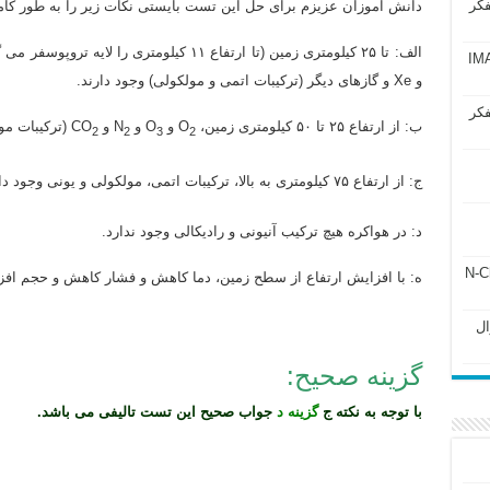
فکر
دانش آموزان عزیزم برای حل این تست بایستی نکات زیر را به طور کامل
الف: تا ۲۵ کیلومتری زمین (تا ارتفاع ۱۱ کیلومتری را لایه تروپوسفر می گویند) H
آزمون IMAT 2025
و Xe و گازهای دیگر (ترکیبات اتمی و مولکولی) وجود دارند.
فکر
ب: از ارتفاع ۲۵ تا ۵۰ کیلومتری زمین، O
و O
و N
و CO
(ترکیبات مول
2
2
3
2
ج: از ارتفاع ۷۵ کیلومتری به بالا، ترکیبات اتمی، مولکولی و یونی وجود دارند (O و
د: در هواکره هیچ ترکیب آنیونی و رادیکالی وجود ندارد.
ل ۲۴۳ فصل ۲ جزوه N-Chem
ه: با افزایش ارتفاع از سطح زمین، دما کاهش و فشار کاهش و حجم افز
Subato – سوال
گزینه صحیح:
با توجه به نکته ج
گزینه د
جواب صحیح این تست تالیفی می باشد.