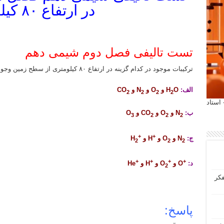
در ارتفاع ۸۰ کیلومتری
تست تالیفی فصل دوم شیمی دهم
ترکیبات موجود در کدام گزینه در ارتفاع ۸۰ کیلومتری از سطح زمین وجود دارند؟
الف:
H
O و O
و N
و CO
2
2
2
2
 آیمت 2027 ایتالیا - استاد
ب:
N
و O
و CO
و O
3
2
2
2
+
+
ج:
N
و O
و
H و
H
2
2
2
+
+
+
+
د:
O و
O
و
H و
He
2
فکر
پاسخ: