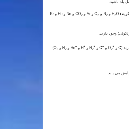
 بلد باشید:
O و N
و O
و Ar و CO
و Ne و He و Kr
2
2
2
2
کولی) وجود دارند.
+
+
+
+
+
O
و
O و
N
و
H و
He و N
و O
).
2
2
2
2
ایش می یابد.