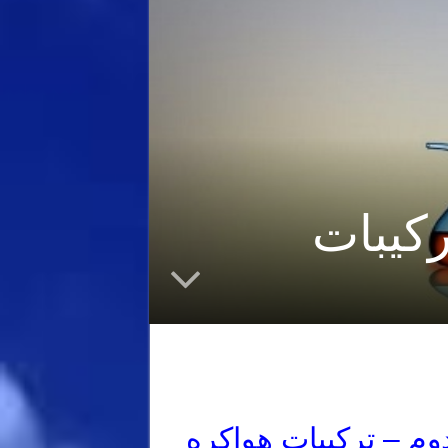
کیبات
م – ترکیبات هواکره