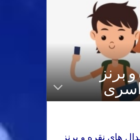
و برنز
راسری
ال های نقره و برنز