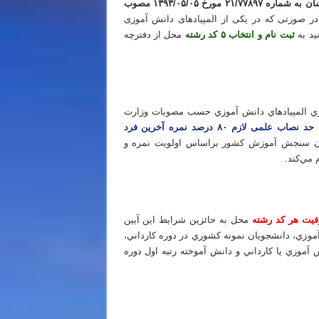
آیین نامه پذیرش با آزمون استعدادهای درخشان به شماره ۲۱/۷۷۸۹۷ مورخ ۱۳۹۳/۰۵/۰۵ مصوب
ر صورتی که در یکی از المپیادهای دانش آموزی
ید به
ثبت نام و انتخاب ۵ کد رشته
محل از دفترچه
 اول و مرحله دوم
شوري المپيادهاي دانش آموزي حسب مصوبات وزارت
ی
حد نصاب علمی لازم ۸۰ درصد نمره آخرین فرد
ن سنجش آموزش كشور براساس اولويت نمره و
ي‌‌كند.
 اول و مرحله دوم
‌محل به حائزين شرايط اين آيين
 آموزي، دانشجويان نمونه كشوري در دوره كارداني،
آموزي يا كارداني و دانش آموخته رتبه اول دوره
 اول و مرحله دوم