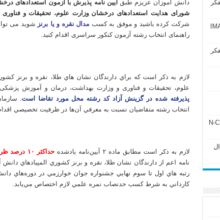
فکر
دانش آموزان عزیزم طبق
شورای هدایت استعدادهای درخشان وزارت علوم، تحقیقات و فناوری
د
شرکت کرده باشید و موفق به کسب
مدال نقره و یا برنز
شوید می توان
آزمون IMAT 2025
راهنمای انتخاب رشته آزمون کنکور سراسری اقدام کنید.
فکر
تدریس خصوصی المپیاد شیمی مرحله اول تدریس خصوصی المپیاد شیمی مرحله دوم تدریس خصوصی شیمی المپیاد مرحله
لازم به ذکر است که براي دارندگان نشان‌ هاي طلا، نقره و برنز ك
علوم، تحقیقات و فناوری و وزارت بهداشت، درمان و آموزش پزشک
پذیرفته شده در گزینش آزاد کد رشته‌ محل مورد تقاضا است
. سازما
انتخاب رشته متقاضيان نسبت به معرفي آن‌ها در ظرفيت تخصيصي اقدام م
ل ۲۴۳ فصل ۲ جزوه N-Chem
تدریس خصوصی المپیاد شیمی مرحله اول تدریس خصوصی المپیاد شیمی مرحله دوم تدریس خصوصی شیمی المپیاد مرحله
Subato – سوال
لازم به ذكر است مطابق ماده ۲ آيين‌نامه يادشده
حداكثر ۱۰ درصد ظرفيت هر كد رشته
‌نامه اعم از دارندگان نشان طلا، نقره و برنز كشوري المپيادهاي دانش
رتبه هاي اول تا سوم نهايي جشنواره جوان خوارزمي در دوره‌هاي دانش 
كارداني به شرط كسب حدنصاب نمره علمي لازم اختصاص مي‌يابد.
تدریس خصوصی المپیاد شیمی مرحله اول تدریس خصوصی المپیاد شیمی مرحله دوم تدریس خصوصی شیمی المپیاد مرحله